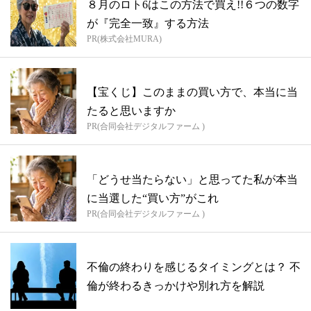
８月のロト6はこの方法で買え!!６つの数字
が『完全一致』する方法
PR(株式会社MURA)
【宝くじ】このままの買い方で、本当に当
たると思いますか
PR(合同会社デジタルファーム )
「どうせ当たらない」と思ってた私が本当
に当選した“買い方”がこれ
PR(合同会社デジタルファーム )
不倫の終わりを感じるタイミングとは？ 不
倫が終わるきっかけや別れ方を解説