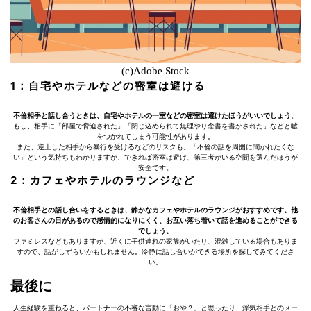
(c)Adobe Stock
1：自宅やホテルなどの密室は避ける
不倫相手と話し合うときは、自宅やホテルの一室などの密室は避けたほうがいいでしょう
。
もし、相手に「部屋で脅迫された」「閉じ込められて無理やり念書を書かされた」などと嘘
をつかれてしまう可能性があります。
また、逆上した相手から暴行を受けるなどのリスクも。「不倫の話を周囲に聞かれたくな
い」という気持ちもわかりますが、できれば密室は避け、第三者がいる空間を選んだほうが
安全です。
2：カフェやホテルのラウンジなど
不倫相手との話し合いをするときは、静かなカフェやホテルのラウンジがおすすめです。他
のお客さんの目があるので感情的になりにくく、お互い落ち着いて話を進めることができる
でしょう。
ファミレスなどもありますが、近くに子供連れの家族がいたり、混雑している場合もありま
すので、話がしずらいかもしれません。冷静に話し合いができる場所を探してみてくださ
い。
最後に
人生経験を重ねると、パートナーの不審な言動に「おや？」と思ったり、浮気相手とのメー