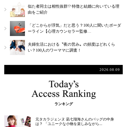
似た者同士は相性抜群!? 特徴と結婚に向いている理
由をご紹介
「どこからが浮気」だと思う？100人に聞いたボーダ
ーライン【心理カウンセラー監修…
夫婦生活における〝夜の営み〟の頻度はどれくら
い？100人のワーママに調査！
2026.08.09
ランキング
元タカラジェンヌ 凪七瑠海さんのバッグの中身
は？ 「ユニークな小物を楽しみながら…