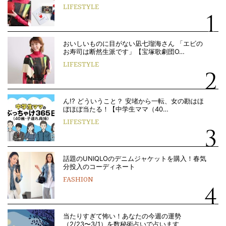
LIFESTYLE
おいしいものに目がない凪七瑠海さん 「エビの
お寿司は断然生派です」【宝塚歌劇団O…
LIFESTYLE
ん!? どういうこと？ 安堵から一転、女の勘はほ
ぼほぼ当たる！【中学生ママ（40…
LIFESTYLE
話題のUNIQLOのデニムジャケットを購入！春気
分投入のコーディネート
FASHION
当たりすぎて怖い！あなたの今週の運勢
（2/23〜3/1）を数秘術占いで占います