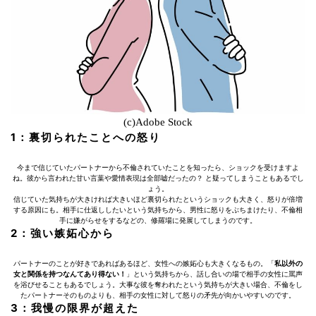
(c)Adobe Stock
1：裏切られたことへの怒り
今まで信じていたパートナーから不倫されていたことを知ったら、ショックを受けますよ
ね。彼から言われた甘い言葉や愛情表現は全部嘘だったの？ と疑ってしまうこともあるでし
ょう。
信じていた気持ちが大きければ大きいほど裏切られたというショックも大きく、怒りが倍増
する原因にも。相手に仕返ししたいという気持ちから、男性に怒りをぶちまけたり、不倫相
手に嫌がらせをするなどの、修羅場に発展してしまうのです。
2：強い嫉妬心から
パートナーのことが好きであればあるほど、女性への嫉妬心も大きくなるもの。「
私以外の
女と関係を持つなんてあり得ない！
」という気持ちから、話し合いの場で相手の女性に罵声
を浴びせることもあるでしょう。大事な彼を奪われたという気持ちが大きい場合、不倫をし
たパートナーそのものよりも、相手の女性に対して怒りの矛先が向かいやすいのです。
3：我慢の限界が超えた