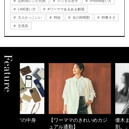
お料理レシピ代用
デジタル苦手
iPhone使い方
LINE使い方
#ワーママあるある劇場
大人かっこいい
時短
女の時間割
時事ネタ
文房具
中身
【ワーママのきれいめカジ
優木まおみさん「
ュアル通勤】
割。」