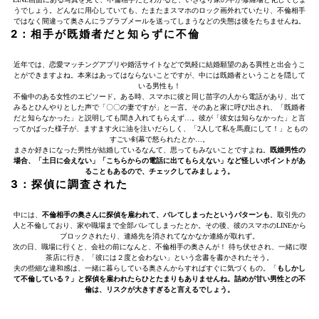
うでしょう。どんなに用心していても、たまたまスマホのロック画外れていたり、不倫相手
ではなく間違って奥さんにラブラブメールを送ってしまうなどの失態は後をたちませんね。
2：相手が既婚者だと知らずに不倫
近年では、恋愛マッチングアプリや婚活サイトなどで気軽に結婚願望のある異性と出会うこ
とができますよね。本来はあってはならないことですが、中には既婚者ということを隠して
いる男性も！
不倫中のある女性のエピソード。ある時、スマホに彼と同じ苗字の人から電話があり、出て
みるとひんやりとした声で「〇〇の妻ですが」と一言。そのあと家に呼び出され、「既婚者
だと知らなかった」と説明しても聞き入れてもらえず…。彼が「彼女は知らなかった」と言
ってかばった様子が、ますます火に油を注いだらしく、「2人して私を馬鹿にして！」ともの
すごい剣幕で怒られたとか…。
まさか好きになった男性が結婚しているなんて、思ってもみないことですよね。
既婚男性の
場合、「土日に会えない」「こちらからの電話に出てもらえない」など怪しいポイントがあ
ることもあるので、チェックしてみましょう。
3：探偵に調査された
中には、
不倫相手の奥さんに探偵を雇われて、バレてしまったというパターンも
。取引先の
人と不倫しており、家や職場まで全部バレてしまったとか。その後、彼のスマホのLINEから
ブロックされたり、連絡先を消されてなかなか連絡が取れず。
次の日、職場に行くと、会社の前になんと、不倫相手の奥さんが！ 待ち伏せされ、一緒に喫
茶店に行き、「彼には２度と会わない」という念書を書かされたそう。
夫の些細な違和感は、一緒に暮らしている奥さんからすればすぐに気づくもの。「
もしかし
て不倫している？」と探偵を雇われたらひとたまりもありませんね。詰めが甘い男性との不
倫は、リスクが大きすぎると言えるでしょう。