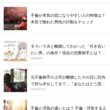
不倫が本気の恋になりやすい人の特徴は？
本気で惚れた男性の行動をチェック
モラハラ夫と離婚してわかった「付き合い
たい男」の条件！現在の交際相手とは？〜
WOMEN
マミ...
元不倫相手の上司が離婚したその日に社内
で待ち伏せしてきて…『あなたはどう思い
LIFESTYLE
ます...
不倫と浮気の違いとは？ 不倫・浮気する人