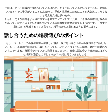
中には、とっくに彼の不倫を知っているけれど、あえて黙っているというケースも。結婚し
ているとすでに子供がいることもあるので、子供や世間体のためにことを大袈裟にしたくな
いと考える女性は多いもの。
しかし、そんな自分をよそ目にスマホを見てニヤニヤしていたり、「今度の金曜日は飲み会
があって」などとみえすいた嘘をついている夫に我慢の限界が来てしまうのです。「今すぐ
別れないと離婚する！」と言って、相手の女性と別れるように要求します。
話し合うための場所選びのポイント
もし、パートナーの不倫の事実が発覚した場合、次に思い浮かぶのが不倫相手との話し合
い。もし、不倫相手に何かしら責任をとってもらいたいと考えている場合、避けては通れな
いものですよね。修羅場やトラブルに発展することなく、安全に話し合いを進めるにはどん
な場所が適切なのでしょうか？ 一緒に見ていきましょう。