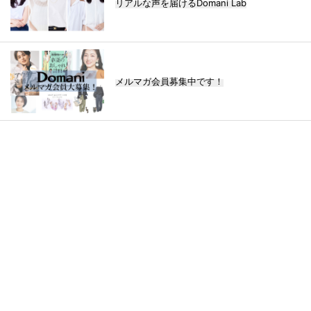
リアルな声を届けるDomani Lab
メルマガ会員募集中です！