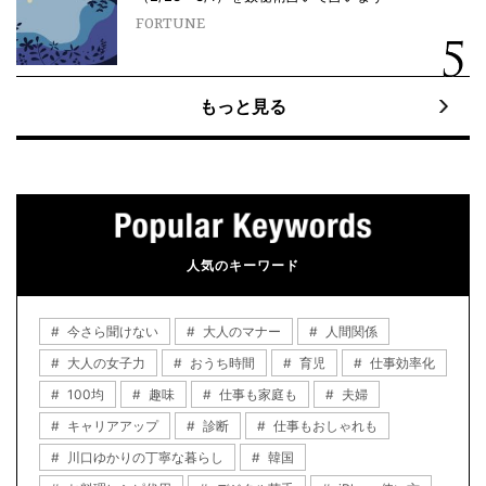
FORTUNE
もっと見る
人気のキーワード
今さら聞けない
大人のマナー
人間関係
大人の女子力
おうち時間
育児
仕事効率化
100均
趣味
仕事も家庭も
夫婦
キャリアアップ
診断
仕事もおしゃれも
川口ゆかりの丁寧な暮らし
韓国