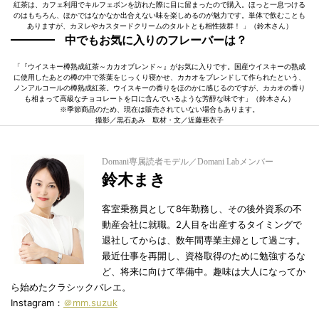
紅茶は、カフェ利用でキルフェボンを訪れた際に目に留まったので購入。ほっと一息つける
のはもちろん、ほかではなかなか出合えない味を楽しめるのが魅力です。単体で飲むことも
ありますが、カヌレやカスタードクリームのタルトとも相性抜群！ 」（鈴木さん）
中でもお気に入りのフレーバーは？
「『ウイスキー樽熟成紅茶～カカオブレンド～』がお気に入りです。国産ウイスキーの熟成
に使用したあとの樽の中で茶葉をじっくり寝かせ、カカオをブレンドして作られたという、
ノンアルコールの樽熟成紅茶。ウイスキーの香りをほのかに感じるのですが、カカオの香り
も相まって高級なチョコレートを口に含んでいるような芳醇な味です」（鈴木さん）
※季節商品のため、現在は販売されていない場合もあります。
撮影／黒石あみ 取材・文／近藤亜衣子
Domani専属読者モデル／Domani Labメンバー
鈴木まき
客室乗務員として8年勤務し、その後外資系の不
動産会社に就職。2人目を出産するタイミングで
退社してからは、数年間専業主婦として過ごす。
最近仕事を再開し、資格取得のために勉強するな
ど、将来に向けて準備中。趣味は大人になってか
ら始めたクラシックバレエ。
Instagram：
＠mm.suzuk