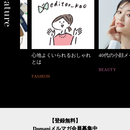
中身
心地よくいられるおしゃれ
40代の小顔メイク
とは
BEAUTY
FASHION
【登録無料】
Domaniメルマガ会員募集中