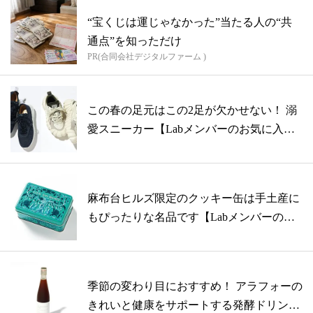
“宝くじは運じゃなかった”当たる人の“共
通点”を知っただけ
PR(合同会社デジタルファーム )
この春の足元はこの2足が欠かせない！ 溺
愛スニーカー【Labメンバーのお気に入
り...
麻布台ヒルズ限定のクッキー缶は手土産に
もぴったりな名品です【Labメンバーのお
気...
季節の変わり目におすすめ！ アラフォーの
きれいと健康をサポートする発酵ドリンク