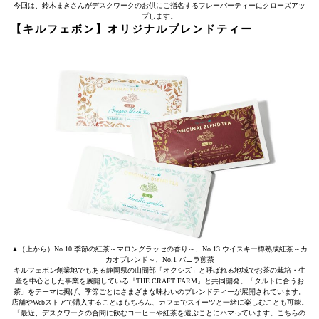
今回は、鈴木まきさんがデスクワークのお供にご指名するフレーバーティーにクローズアッ
プします。
【キルフェボン】オリジナルブレンドティー
▲（上から）No.10 季節の紅茶～マロングラッセの香り～、No.13 ウイスキー樽熟成紅茶～カ
カオブレンド～、No.1 バニラ煎茶
キルフェボン創業地でもある静岡県の山間部「オクシズ」と呼ばれる地域でお茶の栽培・生
産を中心とした事業を展開している『THE CRAFT FARM』と共同開発。「タルトに合うお
茶」をテーマに掲げ、季節ごとにさまざまな味わいのブレンドティーが展開されています。
店舗やWebストアで購入することはもちろん、カフェでスイーツと一緒に楽しむことも可能。
「最近、デスクワークの合間に飲むコーヒーや紅茶を選ぶことにハマっています。こちらの