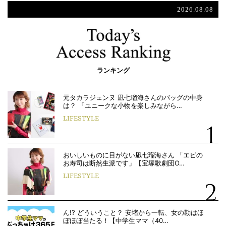
2026.08.08
ランキング
元タカラジェンヌ 凪七瑠海さんのバッグの中身
は？ 「ユニークな小物を楽しみながら…
LIFESTYLE
おいしいものに目がない凪七瑠海さん 「エビの
お寿司は断然生派です」【宝塚歌劇団O…
LIFESTYLE
ん!? どういうこと？ 安堵から一転、女の勘はほ
ぼほぼ当たる！【中学生ママ（40…