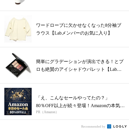
【...
ワードローブに欠かせなくなった8分袖ブ
ラウス【Labメンバーのお気に入り】
簡単にグラデーションが演出できる！とプ
ロも絶賛のアイシャドウパレット【Labメ
ン...
「え、こんなセールやってたの？」
80％OFF以上が続々登場！Amazonの本気
PR（Amazon）
が...
Recommended by