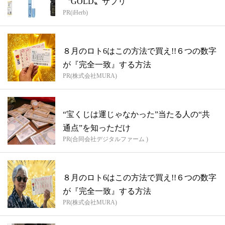
〝GOLD〟サプリ
PR(iHerb)
８月のロト6はこの方法で買え!!６つの数字
が『完全一致』する方法
PR(株式会社MURA)
“宝くじは運じゃなかった”当たる人の“共
通点”を知っただけ
PR(合同会社デジタルファーム )
８月のロト6はこの方法で買え!!６つの数字
が『完全一致』する方法
PR(株式会社MURA)