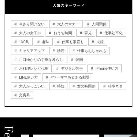
人気のキーワード
今さら聞けない
大人のマナー
人間関係
大人の女子力
おうち時間
育児
仕事効率化
100均
趣味
仕事も家庭も
夫婦
キャリアアップ
診断
仕事もおしゃれも
川口ゆかりの丁寧な暮らし
韓国
お料理レシピ代用
デジタル苦手
iPhone使い方
LINE使い方
#ワーママあるある劇場
大人かっこいい
時短
女の時間割
時事ネタ
文房具