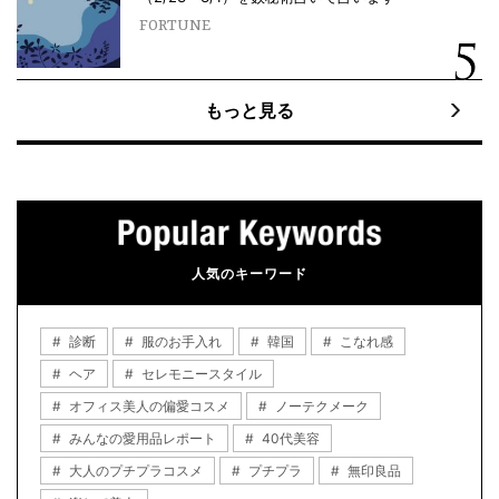
FORTUNE
もっと見る
人気のキーワード
診断
服のお手入れ
韓国
こなれ感
ヘア
セレモニースタイル
オフィス美人の偏愛コスメ
ノーテクメーク
みんなの愛用品レポート
40代美容
大人のプチプラコスメ
プチプラ
無印良品