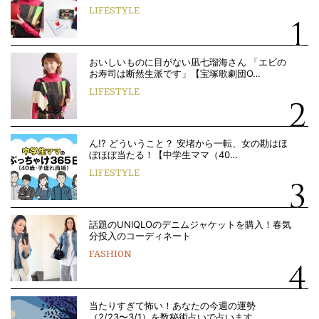
LIFESTYLE
おいしいものに目がない凪七瑠海さん 「エビの
お寿司は断然生派です」【宝塚歌劇団O…
LIFESTYLE
ん!? どういうこと？ 安堵から一転、女の勘はほ
ぼほぼ当たる！【中学生ママ（40…
LIFESTYLE
話題のUNIQLOのデニムジャケットを購入！春気
分投入のコーディネート
FASHION
当たりすぎて怖い！あなたの今週の運勢
（2/23〜3/1）を数秘術占いで占います