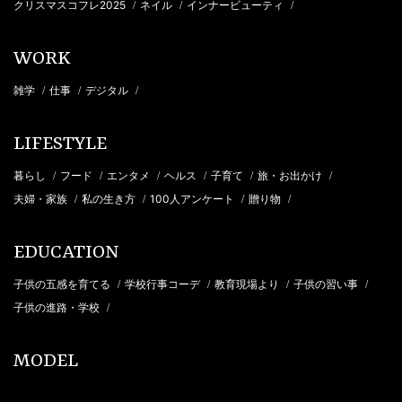
クリスマスコフレ2025
ネイル
インナービューティ
/
/
/
WORK
雑学
仕事
デジタル
/
/
/
LIFESTYLE
暮らし
フード
エンタメ
ヘルス
子育て
旅・お出かけ
/
/
/
/
/
/
夫婦・家族
私の生き方
100人アンケート
贈り物
/
/
/
/
EDUCATION
子供の五感を育てる
学校行事コーデ
教育現場より
子供の習い事
/
/
/
/
子供の進路・学校
/
MODEL