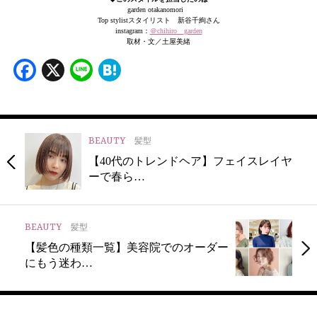
garden otakanomori
Top stylistスタイリスト 新谷千絢さん
instagram：
＠chihiro__garden
取材・文／土屋美緒
Facebook
X
Line
Hatena
BEAUTY
髪型
【40代のトレンドヘア】フェイスレイヤ
ーで春ら…
BEAUTY
髪型
【髪色の種類一覧】美容院でのオーダー
にもう迷わ…