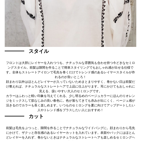
スタイル
フロントは大胆にレイヤーを入れつつも、ナチュラルな雰囲気も合わせ持つ今どきなセミロ
ングスタイル。前髪は隙間を作ることで簡単スタイリングでもおしゃれ感が出せる仕様で
す。全体もストレートアイロンで毛先を巻くだけでトレンド感のあるレイヤースタイルが作
れるのが良いところ！
顔まわり以外はほとんどレイヤーが入っていないためまとまりやすく、巻かない日は前髪だ
け整えれば、ナチュラルなストレートヘアで上品に仕上がります。耳にかけてもおしゃれに
見える、扱いやすい大人のセミロングです。
カラーはふわっと軽い印象を与えてくれる、少し明るめのベージュカラーにほんのりオレン
ジをミックスして肌なじみの良い春色に。色が落ちてきても赤みが出にくく、ベージュ感が
活きるのでカラーも長く楽しめます。いつものセミロングを夏に向けてアップデートしたい
人やトレンド感をプラスしたい人におすすめ！
カット
前髪は毛先をぷつっと、隙間を作ることでナチュラルなワイドバングに。顔まわりから毛先
にかけて、ザクッと存在感のあるレイヤーカットを入れています。表面やバックにはほとん
どレイヤーを入れず、巻かないときはナチュラルなストレートヘアも楽しめるセミロングヘ