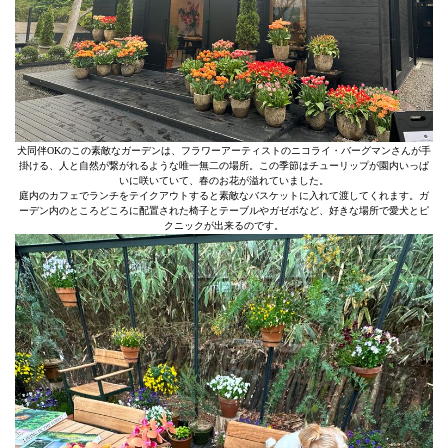
犬同伴OKのこの素敵なガーデンは、フラワーアーティストのニコライ・バーグマンさんが手
掛ける、人と自然が繋がれるような唯一無二の場所。この季節はチューリップが園内いっぱ
いに咲いていて、春のお花が溢れていました。
庭内のカフェでランチをテイクアウトすると素敵なバスケットに入れて渡してくれます。ガ
ーデン内のところどころに配置された椅子とテーブルやガゼボなど、好きな場所で愛犬とピ
クニックが出来るのです。