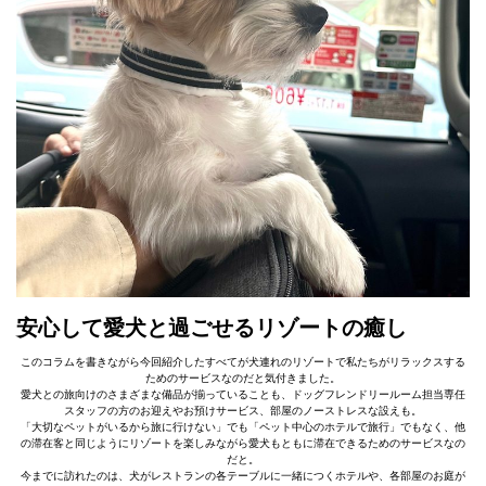
安心して愛犬と過ごせるリゾートの癒し
このコラムを書きながら今回紹介したすべてが犬連れのリゾートで私たちがリラックスする
ためのサービスなのだと気付きました。
愛犬との旅向けのさまざまな備品が揃っていることも、ドッグフレンドリールーム担当専任
スタッフの方のお迎えやお預けサービス、部屋のノーストレスな設えも。
「大切なペットがいるから旅に行けない」でも「ペット中心のホテルで旅行」でもなく、他
の滞在客と同じようにリゾートを楽しみながら愛犬もともに滞在できるためのサービスなの
だと。
今までに訪れたのは、犬がレストランの各テーブルに一緒につくホテルや、各部屋のお庭が