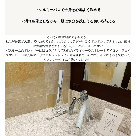
・シルキーバスで全身を心地よく温める
・汚れを落としながら、肌に水分を残しうるおいを与える
という効果が期待できるそう。
私は30分ほど入浴していたのですが、入浴後にカラダがすごくポカポカしてきました。前日
の大涌谷温泉と変わらないくらいのポカポカです♡
バスルームのドレッサーにはコラボとしてReFaのドライヤーやストレートアイロン、フェイ
スマッサージのための「リファカラットレイ」完備されていたので、汗が収まるまでゆった
りとメンテタイムを過ごしました。