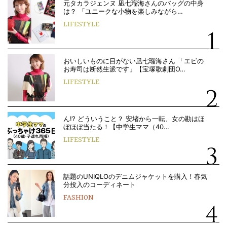
元タカラジェンヌ 凪七瑠海さんのバッグの中身
は？ 「ユニークな小物を楽しみながら…
LIFESTYLE
おいしいものに目がない凪七瑠海さん 「エビの
お寿司は断然生派です」【宝塚歌劇団O…
LIFESTYLE
ん!? どういうこと？ 安堵から一転、女の勘はほ
ぼほぼ当たる！【中学生ママ（40…
LIFESTYLE
話題のUNIQLOのデニムジャケットを購入！春気
分投入のコーディネート
FASHION