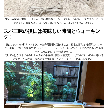
ワンコも家族も部屋にいますが、広い客室内の一角、バスルームのスペースだけをクローズ
できます。お風呂上りにのんびり過ごすなんて…久しぶりすぎました(笑)。
スパ三昧の後には美味しい時間とウォーキン
グ！
夜はホテル内の和食レストランでお寿司懐石を頂きました。箱根と言えば相模湾はすぐそ
こ。美味しい魚介を堪能です。ハイアットリージェンシーならでは、自然の中にあってもサ
ービスと味は都内の一流店クラス。
そして今はゲストの半分以上が海外のお客様。英語が飛び交い、どこの国にいるの戸惑うほ
どです。そんな非日常の空間に身を置くことも、リゾートの楽しみですね。