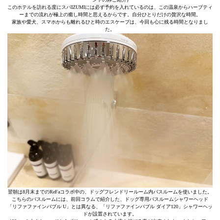
このホテルを訪れる度にスパIZUMIには必ず予約を入れているのは、この温泉からハーブティ
ーまでの流れが極上の癒し時間と思えるからです。自分ひとりだけの贅沢な時間。
家族や愛犬、スマホからも離れるひと時のエスケープは、今回も心に残る時間となりまし
た。
翌朝は8月末までのReFaコラボ中の、ドッグフレンドリールーム内バスルームを使いました。
こちらのバスルームには、前回コラムで紹介した、ドッグ専用バスルームシャワーヘッド
「リファファインバブル U」とは異なる、「リファファインバブル ダイア120」シャワーヘッ
ドが設置されています。