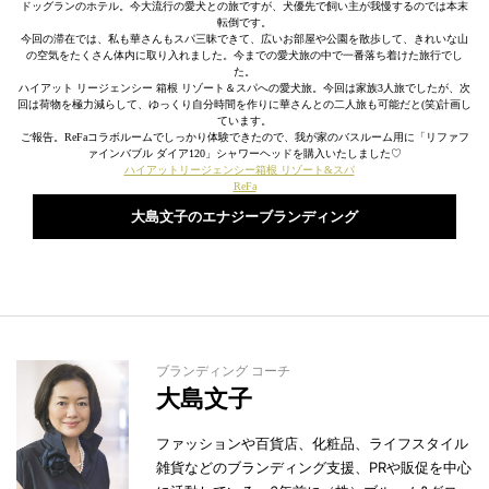
ドッグランのホテル。今大流行の愛犬との旅ですが、犬優先で飼い主が我慢するのでは本末
転倒です。
今回の滞在では、私も華さんもスパ三昧できて、広いお部屋や公園を散歩して、きれいな山
の空気をたくさん体内に取り入れました。今までの愛犬旅の中で一番落ち着けた旅行でし
た。
ハイアット リージェンシー 箱根 リゾート＆スパへの愛犬旅。今回は家族3人旅でしたが、次
回は荷物を極力減らして、ゆっくり自分時間を作りに華さんとの二人旅も可能だと(笑)計画し
ています。
ご報告。ReFaコラボルームでしっかり体験できたので、我が家のバスルーム用に「リファフ
ァインバブル ダイア120」シャワーヘッドを購入いたしました♡
ハイアットリージェンシー箱根 リゾート&スパ
ReFa
大島文子のエナジーブランディング
ブランディング コーチ
大島文子
ファッションや百貨店、化粧品、ライフスタイル
雑貨などのブランディング支援、PRや販促を中心