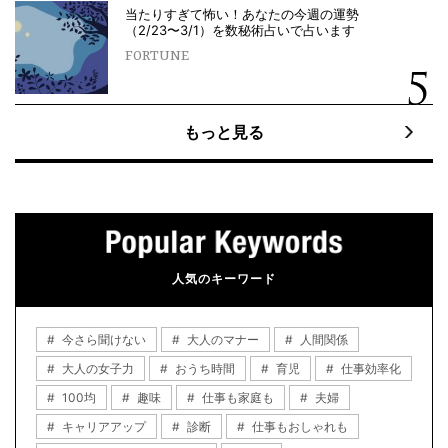
当たりすぎて怖い！あなたの今週の運勢
（2/23〜3/1）を数秘術占いで占います
FORTUNE
もっと見る
人気のキーワード
今さら聞けない
大人のマナー
人間関係
大人の女子力
おうち時間
育児
仕事効率化
100均
趣味
仕事も家庭も
夫婦
キャリアアップ
診断
仕事もおしゃれも