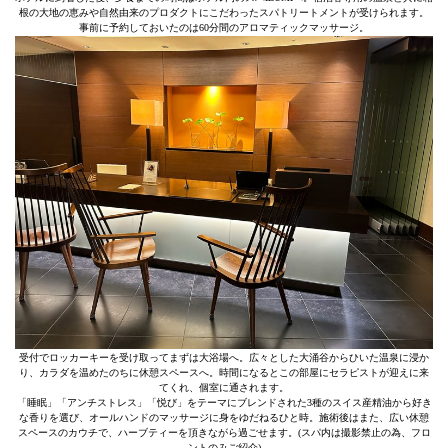
根の大地の恵みや自然由来のプロダクトにこだわったスパトリートメントが受けられます。
事前に予約しておいたのは60分間のアロマティックマッサージ。
受付でロッカーキーを受け取ってまずは大浴場へ。広々とした大涌谷からひいた温泉に浸か
り、カラダを温めたのちに休憩スペースへ。時間になるとこの部屋にセラピストが迎えに来
てくれ、個室に通されます。
「睡眠」「アンチストレス」「悦び」をテーマにブレンドされた3種のスイス産精油から好き
な香りを選び、オールハンドのマッサージに身をゆだねるひと時。施術後はまた、広い休憩
スペースのカウチで、ハーブティーを頂きながら過ごせます。(スパ内は撮影禁止の為、フロ
ントのみご紹介)