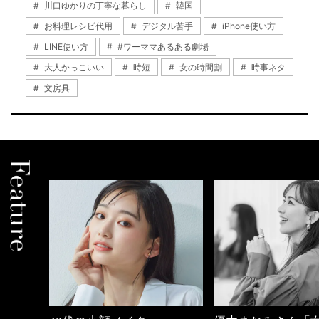
川口ゆかりの丁寧な暮らし
韓国
お料理レシピ代用
デジタル苦手
iPhone使い方
LINE使い方
#ワーママあるある劇場
大人かっこいい
時短
女の時間割
時事ネタ
文房具