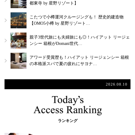
都東寺 by 星野リゾート】
こたつで小樽運河クルージングも！ 歴史的建造物
【OMO5小樽 by 星野リゾート…
親子3世代旅にも夫婦旅にも◎！ハイアット リージェ
ンシー 箱根がDomani世代…
アワード受賞歴も！ハイアット リージェンシー 箱根
の本格派スパで夏の疲れにサヨナ…
2026.08.10
ランキング