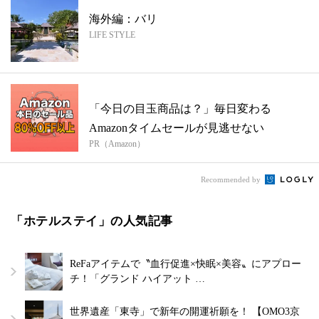
海外編：バリ
LIFE STYLE
「今日の目玉商品は？」毎日変わる
Amazonタイムセールが見逃せない
PR（Amazon）
Recommended by
「ホテルステイ」の人気記事
ReFaアイテムで〝血行促進×快眠×美容〟にアプロー
チ！「グランド ハイアット …
世界遺産「東寺」で新年の開運祈願を！ 【OMO3京