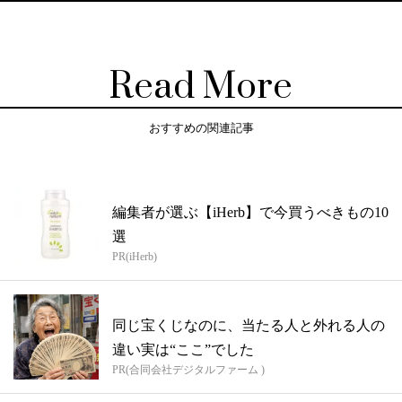
Read More
おすすめの関連記事
編集者が選ぶ【iHerb】で今買うべきもの10
選
PR(iHerb)
同じ宝くじなのに、当たる人と外れる人の
違い実は“ここ”でした
PR(合同会社デジタルファーム )