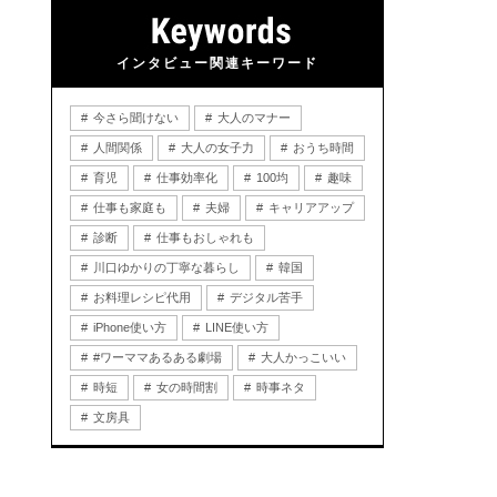
インタビュー関連キーワード
今さら聞けない
大人のマナー
人間関係
大人の女子力
おうち時間
育児
仕事効率化
100均
趣味
仕事も家庭も
夫婦
キャリアアップ
診断
仕事もおしゃれも
川口ゆかりの丁寧な暮らし
韓国
お料理レシピ代用
デジタル苦手
iPhone使い方
LINE使い方
#ワーママあるある劇場
大人かっこいい
時短
女の時間割
時事ネタ
文房具