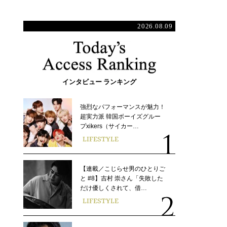
2026.08.09
インタビュー ランキング
強烈なパフォーマンスが魅力！
超実力派 韓国ボーイズグルー
プxikers（サイカー…
LIFESTYLE
【連載／こじらせ男のひとりご
と #8】吉村 崇さん「失敗した
だけ優しくされて、借…
LIFESTYLE