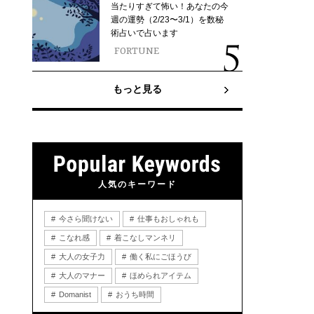
当たりすぎて怖い！あなたの今
週の運勢（2/23〜3/1）を数秘
術占いで占います
FORTUNE
もっと見る
人気のキーワード
今さら聞けない
仕事もおしゃれも
こなれ感
着こなしマンネリ
大人の女子力
働く私にごほうび
大人のマナー
ほめられアイテム
Domanist
おうち時間