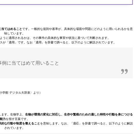
に当てはめること
です。一般的な規則や基準が、具体的な場面や問題にどのように用いられるかを意
味しています。
ように適用されるかは、その事件の具体的な事実や状況に基づいて判断されます。
スが「適用」です。なお「適用」を辞書で調べると、以下のように解説されています。
事例に当てはめて用いること
小学館 デジタル大辞泉〉より）
します。生物学上、
生物が環境の変化に対応し、生存や繁殖のための適した特性や行動を身につける
能力
を指す言葉です。
果的な行動や制度を整えること
を意味します。なお、「適応」を辞書で調べると、以下のように解説
されています。