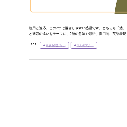
適用と適応、この2つは混合しやすい熟語です。どちらも「適」
と適応の違いをテーマに、2語の意味や類語、慣用句、英語表現
Tags：
今さら聞けない
大人のマナー