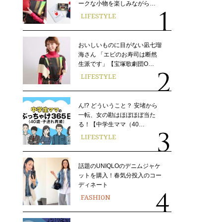
ークな小物を楽しみながら…
LIFESTYLE
おいしいものに目がない凪七瑠
海さん 「エビのお寿司は断然
生派です」【宝塚歌劇団O…
LIFESTYLE
ん!? どういうこと？ 安堵から
一転、女の勘はほぼほぼ当た
る！【中学生ママ（40…
LIFESTYLE
話題のUNIQLOのデニムジャケ
ットを購入！春気分投入のコー
ディネート
FASHION