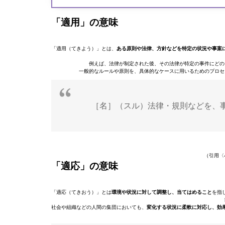
「適用」の意味
「適用（てきよう）」とは、
ある原則や法律、方針などを特定の状況や事案
例えば、法律が制定された後、その法律が特定の事件にどの
一般的なルールや原則を、具体的なケースに用いるためのプロセ
［名］（スル）法律・規則などを、
（引用〈
「適応」の意味
「適応（てきおう）」とは
環境や状況に対して調整し、当てはめること
を指
社会や組織などの人間の集団においても、
変化する状況に柔軟に対応し、効