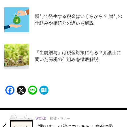
贈与で発生する税金はいくらから？ 贈与の
仕組みや相続との違いを解説
「生前贈与」は税金対策になる？弁護士に
聞いた節税の仕組みを徹底解説
Facebook
X
Line
Hatena
WORK
挨拶・マナー
〝取り柄〟は誰にでもある！ 自分の取