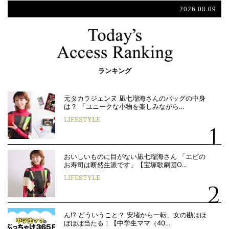
2026.08.09
ランキング
元タカラジェンヌ 凪七瑠海さんのバッグの中身
は？ 「ユニークな小物を楽しみながら…
LIFESTYLE
おいしいものに目がない凪七瑠海さん 「エビの
お寿司は断然生派です」【宝塚歌劇団O…
LIFESTYLE
ん!? どういうこと？ 安堵から一転、女の勘はほ
ぼほぼ当たる！【中学生ママ（40…