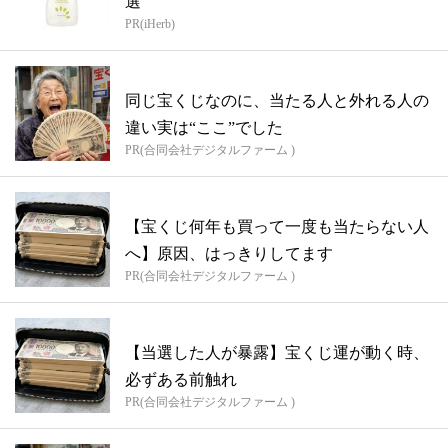
選
PR(iHerb)
同じ宝くじなのに、当たる人と外れる人の
違い実は“ここ”でした
PR(合同会社デジタルファーム )
【宝くじ何年も買って一度も当たらない人
へ】原因、はっきりしてます
PR(合同会社デジタルファーム )
【当選した人が暴露】宝くじ運が動く時、
必ずある前触れ
PR(合同会社デジタルファーム )