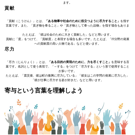
ます。
貢献
「貢献（こうけん）」とは、
「ある物事や社会のために役立つように尽力すること」
を指す
言葉です。また、「貢ぎ物を奉ること」や「貢ぎ物として奉った品物」を指す場合もありま
す。
たとえば、「彼は社会のために大きく貢献した」などと用います。
貢献に「度」をつけて、「貢献度」と表現する場合も多いです。たとえば、「IT分野の発展
への貢献度の高い人物である」などと使います。
尽力
「尽力（じんりょく）」とは、
「ある目的の実現のために、力を尽くすこと」
を意味する言
葉です。名詞として使う表現で、「～する」をつけて「尽力する」という形で使用すること
が多いです。
たとえば、「震災後、彼は町の復興に尽力している」「彼女はこの学問の発展に尽力した」
「彼が仕事に尽力する姿が好きだ」などと用います。
寄与という言葉を理解しよう