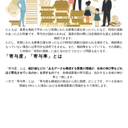
たとえば、家業を無給で手伝ったり長期にわたる療養介護を担ったりしたなど、特別の貢献
があった人が対象です。寄与分が認められれば、遺産分割の際に法定相続分を超える財産を
相続できます。
ただし、長期にわたる療養介護を担ったなどの特別の貢献が認められる場合でも、相続権を
もっていない場合には寄与分を請求できません。また、相続権をもっていても、その貢献し
た内容が「特別の貢献」にあたるのかどうかという問題もあります。
「寄与度」「寄与率」とは
「寄与度」とは、
統計値などの「あるデータを構成する要素の増減が、全体の伸び率をどれ
ほど変化させているのか」を示すもの
です。各構成要素の寄与度は、合計すると全体の伸び
率と一致します。
一方で「寄与率」とは、「寄与度を構成比の視点から見た指標」のことです。データ全体の
増減を100とした場合における各構成要素の増減分を％で表現します。