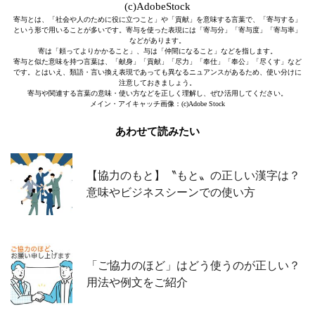
(c)AdobeStock
寄与とは、「社会や人のために役に立つこと」や「貢献」を意味する言葉で、「寄与する」
という形で用いることが多いです。寄与を使った表現には「寄与分」「寄与度」「寄与率」
などがあります。
寄は「頼ってよりかかること」、与は「仲間になること」などを指します。
寄与と似た意味を持つ言葉は、「献身」「貢献」「尽力」「奉仕」「奉公」「尽くす」など
です。とはいえ、類語・言い換え表現であっても異なるニュアンスがあるため、使い分けに
注意しておきましょう。
寄与や関連する言葉の意味・使い方などを正しく理解し、ぜひ活用してください。
メイン・アイキャッチ画像：(c)Adobe Stock
あわせて読みたい
【協力のもと】〝もと〟の正しい漢字は？
意味やビジネスシーンでの使い方
「ご協力のほど」はどう使うのが正しい？
用法や例文をご紹介