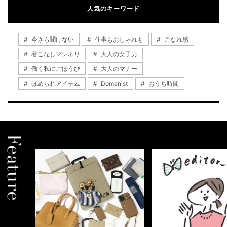
人気のキーワード
今さら聞けない
仕事もおしゃれも
こなれ感
着こなしマンネリ
大人の女子力
働く私にごほうび
大人のマナー
ほめられアイテム
Domanist
おうち時間