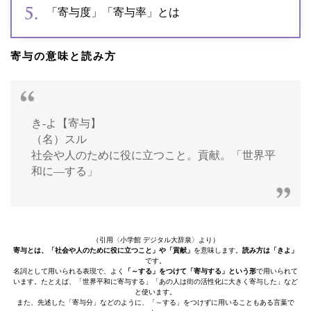
「寄与度」「寄与率」とは
寄与の意味と読み方
き‐よ【寄与】
（名）スル
社会や人のために役に立つこと。貢献。「世界平
和に―する」
（引用〈小学館 デジタル大辞泉〉より）
寄与とは、「社会や人のために役に立つこと」や「貢献」
を意味します。
読み方は「きよ」
です。
名詞として用いられる表現で、よく
「～する」をつけて「寄与する」という形
で用いられて
います。たとえば、「世界平和に寄与する」「あの人は街の活性化に大きく寄与した」など
と使います。
また、先述した「寄与分」などのように、「～する」をつけずに用いることもある言葉で