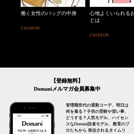
ッグの中身
心地よくいられるおしゃれ
優木まおみ
とは
割。」
FASHION
LIFESTYLE
【登録無料】
Domaniメルマガ会員募集中
管理職世代の通勤コーデ、明日は
何を着る？子供の受験や習い事、
どうする？人気モデル、ハイセン
スなDomani読者モデル、教育のプ
ロたちから 発信されるタイムリ