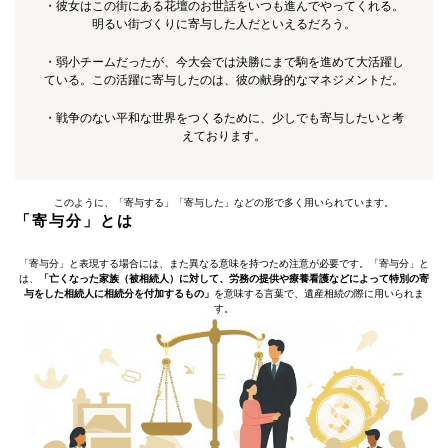
・彼女はこの街にある花壇のお世話をいつも進んでやってくれる。
明るい街づくりに寄与した人だといえるだろう。
・弱小チームだったが、今大会では決勝にまで駒を進めて大活躍し
ている。この活躍に寄与したのは、彼の献身的なマネジメントだ。
・戦争のない平和な世界をつくるために、少しでも寄与したいと考
えております。
このように、「寄与する」「寄与した」などの形で多く用いられています。
「寄与分」とは
「寄与分」と表現する場合には、また異なる意味を持つため注意が必要です。「寄与分」と
は、
「亡くなった家族（被相続人）に対して、労務の提供や療養看護などによって特別の寄
与をした相続人に相続分を付加するもの」
を意味する言葉で、遺産相続の際に用いられま
す。