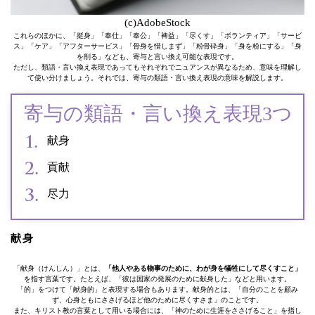
(c)AdobeStock
これらのほかに、「挺身」「奉仕」「奉公」「裨益」「尽くす」「ボランティア」「サービ
ス」「ケア」「アフターサービス」「骨身を惜しまず」「粉骨砕身」「身を粉にする」「身
を削る」なども、寄与と言い換え可能な表現です。
ただし、類語・言い換え表現であってもそれぞれでニュアンスが異なるため、意味を理解し
て使い分けましょう。それでは、寄与の類語・言い換え表現の意味を解説します。
寄与の類語・言い換え表現3つ
献身
貢献
尽力
献身
「献身（けんしん）」とは、
「他人やある物事のために、わが身を犠牲にして尽くすこと」
を指す言葉です。たとえば、「彼は国家の発展のために献身した」などと用います。
「的」をつけて「献身的」と表現する場合もあります。献身的とは、「自分のことを顧み
ず、心身ともにささげるほど他のために尽くすさま」のことです。
また、キリスト教の言葉として用いる場合には、「神のために生涯をささげること」を指し