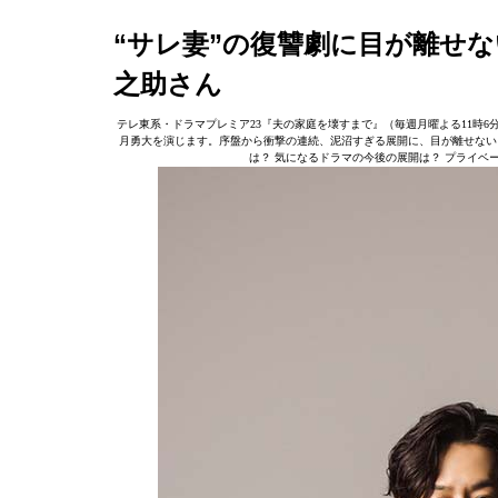
“サレ妻”の復讐劇に目が離せ
之助さん
テレ東系・ドラマプレミア23『夫の家庭を壊すまで』（毎週月曜よる11時
月勇大を演じます。序盤から衝撃の連続、泥沼すぎる展開に、目が離せない
は？ 気になるドラマの今後の展開は？ プライ