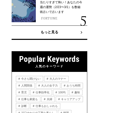
当たりすぎて怖い！あなたの今
週の運勢（2/23〜3/1）を数秘
術占いで占います
FORTUNE
もっと見る
人気のキーワード
今さら聞けない
大人のマナー
人間関係
大人の女子力
おうち時間
育児
仕事効率化
100均
趣味
仕事も家庭も
夫婦
キャリアアップ
診断
仕事もおしゃれも
川口ゆかりの丁寧な暮らし
韓国