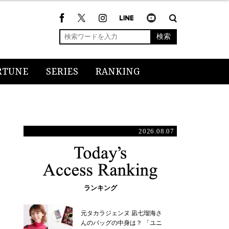
検索
RTUNE
SERIES
RANKING
2026.08.07
ランキング
元タカラジェンヌ 凪七瑠海さ
んのバッグの中身は？ 「ユニ