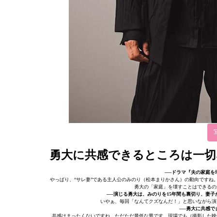
勇大に共感できるところは一切
──ドラマ『夫の家庭を
やっぱり、“サレ妻”である主人公のみのり（松本まりかさん）の動向ですね
勇大の「家庭」を壊すことはできるの
──演じる勇大は、みのりを15年間も裏切り、妻
いやぁ、毎回「なんてクズなんだ！」と思いながら演
──勇大に共感
共感はまったくないですね。ただただ最低な男です。現場でも（撮影した映