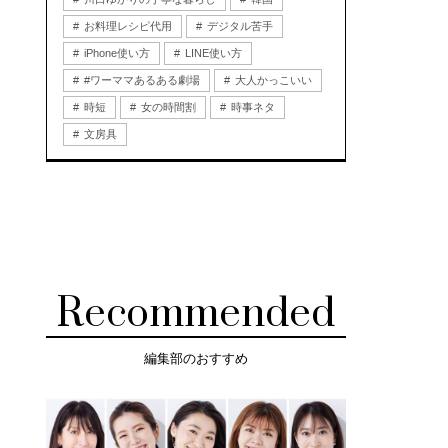
お料理レシピ代用
デジタル苦手
iPhone使い方
LINE使い方
#ワーママあるある劇場
大人かっこいい
時短
女の時間割
時事ネタ
文房具
Recommended
編集部のおすすめ