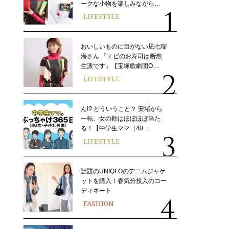
ークな小物を楽しみながら…
LIFESTYLE
おいしいものに目がない凪七瑠
海さん 「エビのお寿司は断然
生派です」【宝塚歌劇団O…
LIFESTYLE
ん!? どういうこと？ 安堵から
一転、女の勘はほぼほぼ当た
る！【中学生ママ（40…
LIFESTYLE
話題のUNIQLOのデニムジャケ
ットを購入！春気分投入のコー
ディネート
FASHION