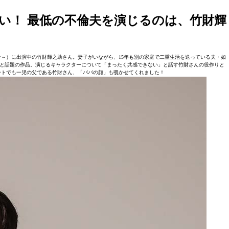
ない！ 最低の不倫夫を演じるのは、竹財輝
6分～）に出演中の竹財輝之助さん。妻子がいながら、15年も別の家庭で二重生活を送っている夫・如
と話題の作品。演じるキャラクターについて「まったく共感できない」と話す竹財さんの役作りと
ベートでも一児の父である竹財さん、「パパの顔」も覗かせてくれました！