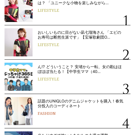
は？ 「ユニークな小物を楽しみながら…
LIFESTYLE
おいしいものに目がない凪七瑠海さん 「エビの
お寿司は断然生派です」【宝塚歌劇団O…
LIFESTYLE
ん!? どういうこと？ 安堵から一転、女の勘はほ
ぼほぼ当たる！【中学生ママ（40…
LIFESTYLE
話題のUNIQLOのデニムジャケットを購入！春気
分投入のコーディネート
FASHION