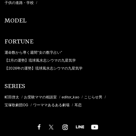
子供の進路・学校
/
MODEL
FORTUNE
運命数から導く週間“女の数字占い”
【2月の運勢】琉球風水志シウマの九星気学
【2026年の運勢】琉球風水志シウマの九星気学
SERIES
町田啓太
お受験ママの相談室
editor_kao
こじらせ男
/
/
/
/
宝塚歌劇団OG
ワーママあるある劇場
耳恋
/
/