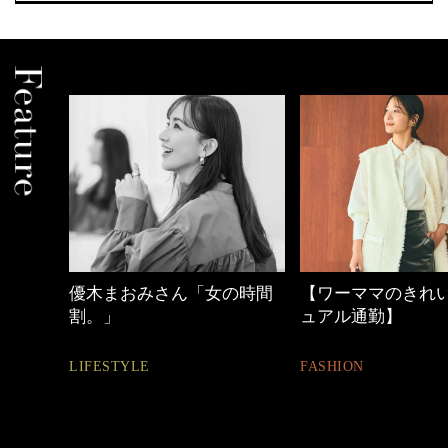
木まおみさん「女の時間
【ワーママのきれいめカジ
。」
ュアル通勤】
FESTYLE
FASHION