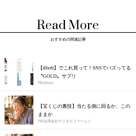
Read More
おすすめの関連記事
【iHerb】でこれ買って！SNSでバズってる
〝GOLD〟サプリ
PR(iHerb)
【宝くじの裏技】当たる側に回るか、この
ままか
PR(合同会社デジタルファーム )