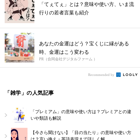
「てぇてぇ」とは？意味や使い方、いま流
行りの若者言葉も紹介
あなたの金運はどう？宝くじに縁がある
時、金運はこう変わる
PR（合同会社デジタルファーム ）
Recommended by
「雑学」の人気記事
「プレミアム」の意味や使い方は？プレミアとの違
いや類語も解説
【今さら聞けない】「目の当たり」の意味や使い方
は？言い換え・英語表現まで詳しく解…