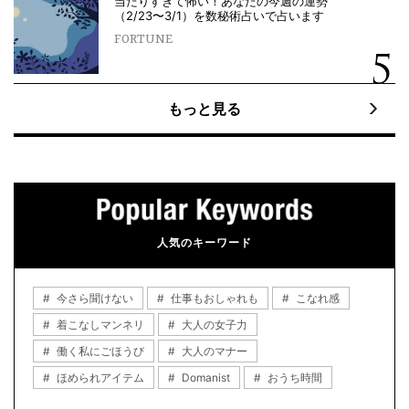
当たりすぎて怖い！あなたの今週の運勢
（2/23〜3/1）を数秘術占いで占います
FORTUNE
もっと見る
人気のキーワード
今さら聞けない
仕事もおしゃれも
こなれ感
着こなしマンネリ
大人の女子力
働く私にごほうび
大人のマナー
ほめられアイテム
Domanist
おうち時間