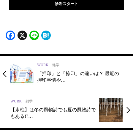
診断スタート
Facebook
X
Line
Hatena
WORK
雑学
「押印」と「捺印」の違いは？ 最近の
押印事情や…
WORK
雑学
【氷柱】は冬の風物詩でも夏の風物詩で
もある!?…