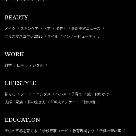
BEAUTY
メイク
スキンケア
ヘア
ボディ
最新美容ニュース
/
/
/
/
/
クリスマスコフレ2025
ネイル
インナービューティ
/
/
/
WORK
雑学
仕事
デジタル
/
/
/
LIFESTYLE
暮らし
フード
エンタメ
ヘルス
子育て
旅・お出かけ
/
/
/
/
/
/
夫婦・家族
私の生き方
100人アンケート
贈り物
/
/
/
/
EDUCATION
子供の五感を育てる
学校行事コーデ
教育現場より
子供の習い事
/
/
/
/