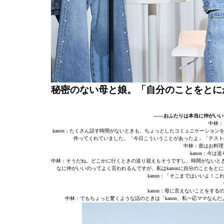
秘密のない母と娘。「自分のことをとに
——おふたりは本当に仲がいい
中林：
kanon：たくさん話す時間がないときも、ちょっとしたコミュニケーショ
作ってくれていました。「今日こういうことがあったよ」「テスト
中林：昔はお料理
kanon：今
中林：そうだね。どこかに行くときの送り迎えもそうですし、時間がないと
なに仲がいいのってよく言われるんですが、私はkanonに自分のことをと
kanon：「そこまではいいよ！
kanon：母に言えないことをす
中林：でもちょっと驚くような話のときは「kanon、私一応ママな