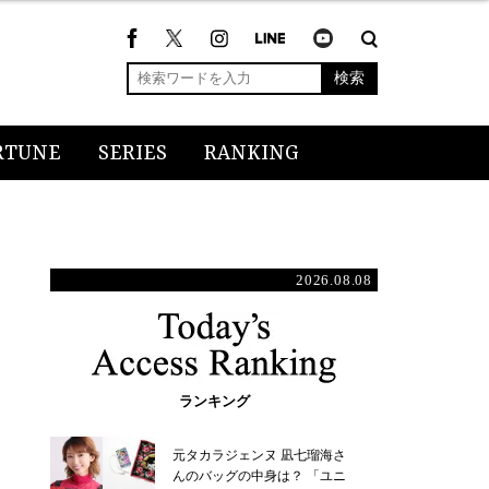
検索
RTUNE
SERIES
RANKING
2026.08.08
ランキング
元タカラジェンヌ 凪七瑠海さ
んのバッグの中身は？ 「ユニ