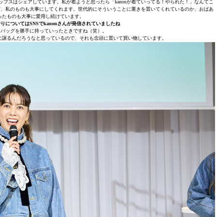
プスはシェアしています。私が着ようと思ったら「kanonが着ていってる！やられた！」なんてこ
れど、私のものも大事にしてくれます。世代的にそういうことに重きを置いてくれているのか、おばあ
ったものも大事に愛用し続けています。
についてはSNSでkanonさんが発信されていましたね
きにバッグを勝手に持っていったときですね（笑）。
に譲るんだろうなと思っているので、それも念頭に置いて買い物しています。