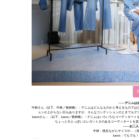
——デニムは
中林さん（以下、中林／敬称略）：デニムはどんなものかと考えるものでは
ョンが上がらない日もありますが、そんなコンディションのときでもデ
kanonさん：（以下、kanon／敬称略）：デニムはいろいろなコーディ
ちょっと大人っぽいエレガントさのあるコーディネートを楽
——お二人
中林：残念ながらサイズが…（笑
kanon：でもで