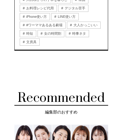
お料理レシピ代用
デジタル苦手
iPhone使い方
LINE使い方
#ワーママあるある劇場
大人かっこいい
時短
女の時間割
時事ネタ
文房具
Recommended
編集部のおすすめ