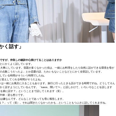
かく話す」
ですが、仲良しの秘訣や心掛けてることはありますか
とにかくよく話しています。
ンを大事にしています。宿題が多くなかった頃は、一緒にお料理をしたり自然に話ができる環境を母が
の点数こうだったよ」とか恋愛の話、たわいもないことなどとにかく全部話しています。
している時間がそういう時間でしたね。
は送り迎えしてくれる時間がそうだよね。
きは一緒にお風呂に入ることもあります。旅行に行ったときも話ができる時間ですね。どうしてそん
にかく話すようにしているんです。「kanon、聞いて〜」と話しかけて、いろいろなことを話します
これを娘に話す？」ということまで話してくれます（笑）。
中林：逆も然りです。
るのは嫌なんです。どんなことであっても母に報告します。
んだよ？」って（笑）。それは聞きたくなかったかも…ということもつぶさに話してくれますね。