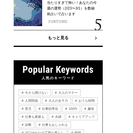
当たりすぎて怖い！あなたの今
週の運勢（2/23〜3/1）を数秘
術占いで占います
FORTUNE
もっと見る
人気のキーワード
今さら聞けない
大人のマナー
人間関係
大人の女子力
おうち時間
育児
仕事効率化
100均
趣味
仕事も家庭も
夫婦
キャリアアップ
診断
仕事もおしゃれも
川口ゆかりの丁寧な暮らし
韓国