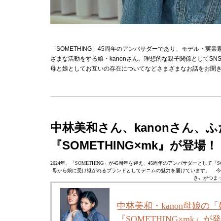
「SOMETHING」45周年のアンバサダーであり、モデル・
ざまな活動をする娘・kanonさん。理想的な親子関係としてS
母と娘としてお互いの存在についてなどさまざまなお話をお聞
中林美和さん、kanonさん
『SOMETHING×mk』が登場！
2024年、「SOMETHING」が45周年を迎え、45周年のアンバサダーとして「
母から娘に受け継がれるブランドとしてデニムの魅力を届けています。 今回、中
き〟がつま
中林美和・kanon母娘
『SOMETHING×mk』が