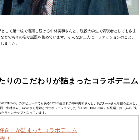
実業家として第一線で活躍し続ける中林美和さんと、現役大学生で表現者としてもさま
NSなどでもその姿が話題を集めています。そんなお二人に、ファッションのこと、
きしました。
、ふたりのこだわりが詰まったコラボデニム
SOMETHING」のデビュー年でもある1979年生まれの中林美和さんと、長女kanonさん母娘を起用し、
林さん、kanonさん母娘とコラボレーションした『SOMETHING×mk』が登場。お二人の〝好
ったラインナップとなっています。
の「好き」が詰まったコラボデニム
発売！