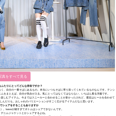
写真をすべて見る
おふたりにとってどんな存在ですか？
なく、自分の一番そばにあるもの。本当にいつもそばに寄り添ってくれているものなんです。テンシ
ニムをまとえば、自分が気合が入る。私にとってはなくてはならない、いちばん着る洋服です。
ネートを楽しむアイテム。今まではスニーカーと合わせることが多かったけれど、最近はヒールを合わせて
しんだりも。おしゃれのバリエーションがすごく広がるアイテムだなと思います。
でシェアをすることもありますか
）。kanonが細すぎてボトムはシェアできないんです。
も！ デニムジャケットとかシェアするよね。