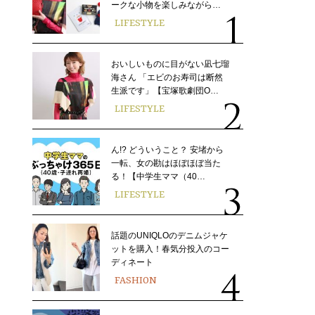
ークな小物を楽しみながら…
LIFESTYLE
おいしいものに目がない凪七瑠
海さん 「エビのお寿司は断然
生派です」【宝塚歌劇団O…
LIFESTYLE
ん!? どういうこと？ 安堵から
一転、女の勘はほぼほぼ当た
る！【中学生ママ（40…
LIFESTYLE
話題のUNIQLOのデニムジャケ
ットを購入！春気分投入のコー
ディネート
FASHION