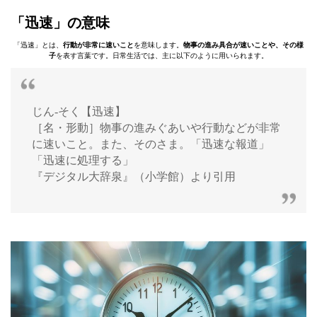
「迅速」の意味
「迅速」とは、
行動が非常に速いこと
を意味します。
物事の進み具合が速いことや、その様
子
を表す言葉です。日常生活では、主に以下のように用いられます。
じん‐そく【迅速】
［名・形動］物事の進みぐあいや行動などが非常
に速いこと。また、そのさま。「迅速な報道」
「迅速に処理する」
『デジタル大辞泉』（小学館）より引用