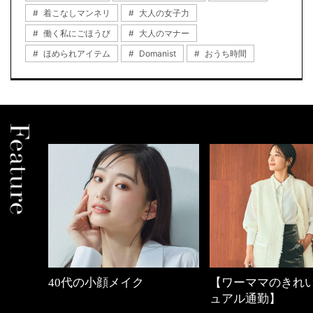
着こなしマンネリ
大人の女子力
働く私にごほうび
大人のマナー
ほめられアイテム
Domanist
おうち時間
しゃれ
40代の小顔メイク
【ワーママのきれ
ュアル通勤】