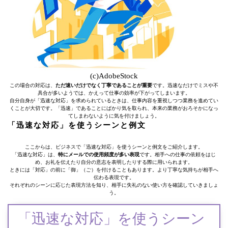
(c)AdobeStock
この場合の対応は、
ただ速いだけでなく丁寧であることが重要
です。迅速なだけでミスや不
具合が多いようでは、かえって仕事の効率が下がってしまいます。
自分自身が「迅速な対応」を求められているときは、仕事内容を重視しつつ業務を進めてい
くことが大切です。「迅速」であることにばかり気を取られ、本来の業務がおろそかになっ
てしまわないように気を付けましょう。
「迅速な対応」を使うシーンと例文
ここからは、ビジネスで「迅速な対応」を使うシーンと例文をご紹介します。
「迅速な対応」は、
特にメールでの使用頻度が多い表現
です。相手への仕事の依頼をはじ
め、お礼を伝えたり自分の意志を表明したりする際に用いられます。
ときには「対応」の前に「御」（ご）を付けることもあります。より丁寧な気持ちが相手へ
伝わる表現です。
それぞれのシーンに応じた表現方法を知り、相手に失礼のない使い方を確認していきましょ
う。
「迅速な対応」を使うシーン