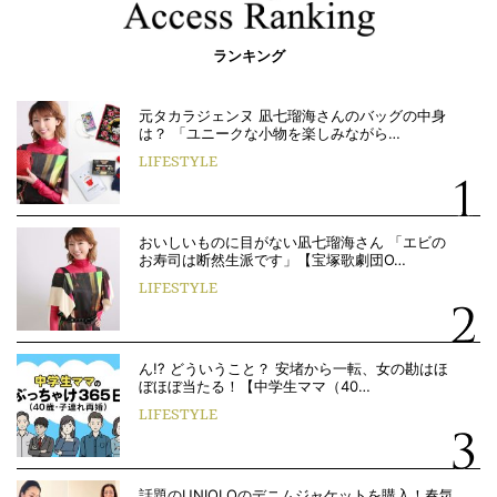
ランキング
元タカラジェンヌ 凪七瑠海さんのバッグの中身
は？ 「ユニークな小物を楽しみながら…
LIFESTYLE
おいしいものに目がない凪七瑠海さん 「エビの
お寿司は断然生派です」【宝塚歌劇団O…
LIFESTYLE
ん!? どういうこと？ 安堵から一転、女の勘はほ
ぼほぼ当たる！【中学生ママ（40…
LIFESTYLE
話題のUNIQLOのデニムジャケットを購入！春気