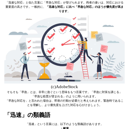
「迅速な対応」と似た言葉に「早急な対応」が挙げられます。両者の違いは、対応における
重要度の高さです。一般的に、
「迅速な対応」に比べ「早急な対応」のほうが優先度が高ま
ります
。
(c)AdobeStock
そもそも「早急」とは、非常に急ぐという意味をもつ言葉です。「早急に対策を講じる」
「早急な処置が望まれる」のように用いられます。
「早急な対応を」と言われた場合は、即座の行動が必要だと考えられます。緊急時であるこ
とを理解し、より優先度を上げた対応を心がけましょう。
「迅速」の類義語
「迅速」という言葉には、以下のような類義語があります。
・敏速