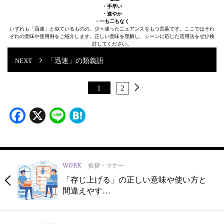
・手早い
・速やか
・一も二もなく
いずれも「迅速」と似ているものの、少々違ったニュアンスをもつ言葉です。ここではそれ
ぞれの意味や使用例をご紹介します。正しい意味を理解し、シーンに応じた活用法をぜひ検
討してください。
「迅速」の類義語
1
2
Facebook
X
Line
Hatena
WORK
挨拶・マナー
「存じ上げる」の正しい意味や使い方と
間違えやす…