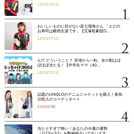
LIFESTYLE
おいしいものに目がない凪七瑠海さん 「エビの
お寿司は断然生派です」【宝塚歌劇団O…
LIFESTYLE
ん!? どういうこと？ 安堵から一転、女の勘はほ
ぼほぼ当たる！【中学生ママ（40…
LIFESTYLE
話題のUNIQLOのデニムジャケットを購入！春気
分投入のコーディネート
FASHION
当たりすぎて怖い！あなたの今週の運勢
（2/23〜3/1）を数秘術占いで占います