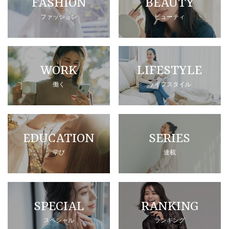
FASHION
BEAUTY
ファッション
ビューティ
WORK
LIFESTYLE
働く
ライフスタイル
EDUCATION
SERIES
学び
連載
SPECIAL
RANKING
スペシャル
ランキング