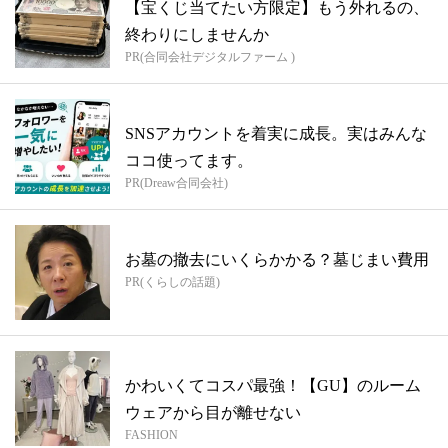
【宝くじ当てたい方限定】もう外れるの、
終わりにしませんか
PR(合同会社デジタルファーム )
SNSアカウントを着実に成長。実はみんな
ココ使ってます。
PR(Dreaw合同会社)
お墓の撤去にいくらかかる？墓じまい費用
PR(くらしの話題)
かわいくてコスパ最強！【GU】のルーム
ウェアから目が離せない
FASHION