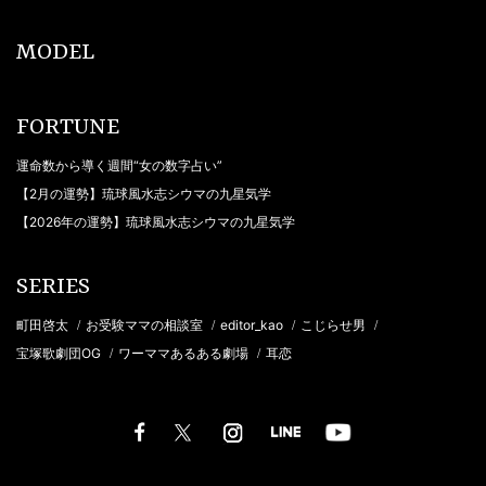
MODEL
FORTUNE
運命数から導く週間“女の数字占い”
【2月の運勢】琉球風水志シウマの九星気学
【2026年の運勢】琉球風水志シウマの九星気学
SERIES
町田啓太
お受験ママの相談室
editor_kao
こじらせ男
/
/
/
/
宝塚歌劇団OG
ワーママあるある劇場
耳恋
/
/