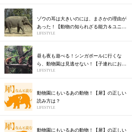
ゾウの耳は大きいのには、まさかの理由が
あった！【動物の知られざる能力＆ユニー
LIFESTYLE
クな...
昼も夜も遊べる！シンガポールに行くな
ら、動物園は見逃せない！【子連れにおす
LIFESTYLE
すめシ...
動物園にもいるあの動物！【犀】の正しい
読み方は？
LIFESTYLE
動物園にもいるあの動物！【犀】の正しい