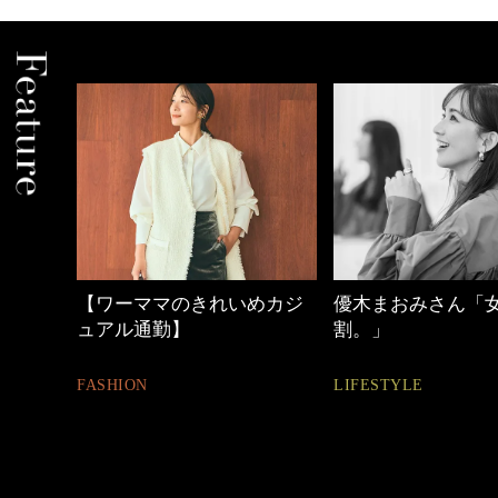
のきれいめカジ
優木まおみさん「女の時間
働く女性の
】
割。」
FASHION
LIFESTYLE