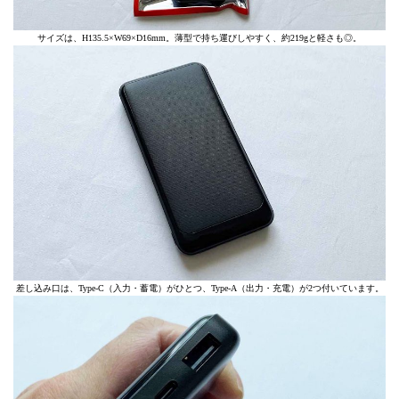
サイズは、H135.5×W69×D16mm。薄型で持ち運びしやすく、約219gと軽さも◎。
差し込み口は、Type-C（入力・蓄電）がひとつ、Type-A（出力・充電）が2つ付いています。