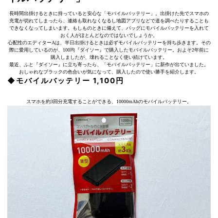
長時間出掛けるときに持っていると安心な「モバイルバッテリー」。出掛けた先でスマホの
充電が切れてしまったら、連絡も取れなくなるし地図アプリなどで道を調べたりすることも
できなくなってしまいます。もしものときに備えて、バッグにモバイルバッテリーを入れて
おく人がほとんどなのではないでしょうか。
心配性のエディターAは、半日出掛けるときは必ずモバイルバッテリーを持ち歩きます。その
際に愛用しているのが、100均『ダイソー』で購入したモバイルバッテリー。およそ2年前に
購入しましたが、壊れることなく使い続けています。
最近、ふと『ダイソー』に立ち寄ったら、「モバイルバッテリー」に新作が出ていました。
おしゃれなブラックの色合いが気になって、購入したので使い勝手を紹介します。
◆モバイルバッテリー 1,100円
スマホを約3回分充電することができる、10000mAhのモバイルバッテリー。