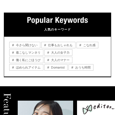
人気のキーワード
今さら聞けない
仕事もおしゃれも
こなれ感
着こなしマンネリ
大人の女子力
働く私にごほうび
大人のマナー
ほめられアイテム
Domanist
おうち時間