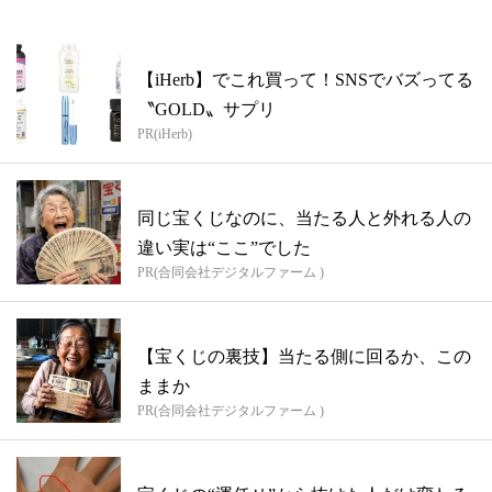
【iHerb】でこれ買って！SNSでバズってる
〝GOLD〟サプリ
PR(iHerb)
同じ宝くじなのに、当たる人と外れる人の
違い実は“ここ”でした
PR(合同会社デジタルファーム )
【宝くじの裏技】当たる側に回るか、この
ままか
PR(合同会社デジタルファーム )