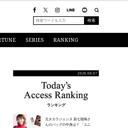
検索
RTUNE
SERIES
RANKING
2026.08.07
ランキング
元タカラジェンヌ 凪七瑠海さ
んのバッグの中身は？ 「ユニ