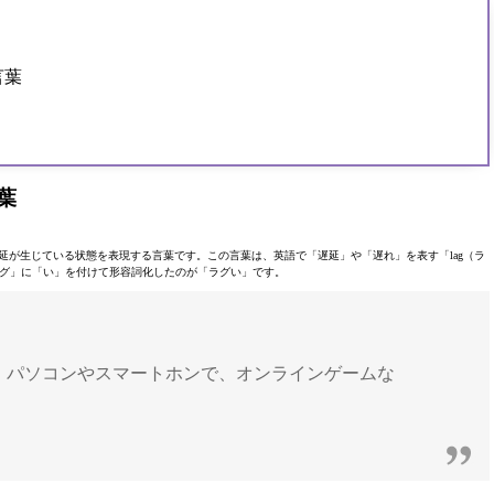
言葉
葉
延が生じている状態を表現する言葉です。この言葉は、英語で「遅延」や「遅れ」を表す「lag（ラ
グ」に「い」を付けて形容詞化したのが「ラグい」です。
、パソコンやスマートホンで、オンラインゲームな