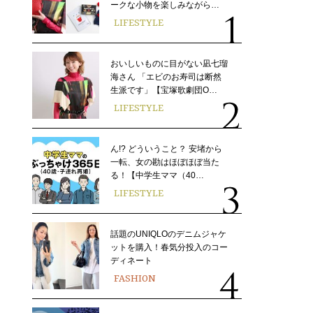
ークな小物を楽しみながら…
LIFESTYLE
おいしいものに目がない凪七瑠
海さん 「エビのお寿司は断然
生派です」【宝塚歌劇団O…
LIFESTYLE
ん!? どういうこと？ 安堵から
一転、女の勘はほぼほぼ当た
る！【中学生ママ（40…
LIFESTYLE
話題のUNIQLOのデニムジャケ
ットを購入！春気分投入のコー
ディネート
FASHION