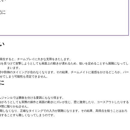
況に
い
発生すると、チームプレイに大きな支障をきたします。
敵を見つけて攻撃しようとしても画面上の動きが遅れるため、狙いを定めることすら困難になってし
まいます。
避や防御のタイミングが合わなくなります。その結果、チームメイトに迷惑をかけるどころか、パー
せてしまう可能性も否定できません。
に
ムジャンルでは勝敗を分ける要因にもなり得ます。
曲がろうとしても実際の操作と画面の動きにズレが生じ、壁に激突したり、コースアウトしたりする
事態に陥りかねません。
期しなくなり、正確なタイミングでの入力が困難になります。その結果、高得点を狙うことはおろ
奏することすら難しくなってしまうのです。