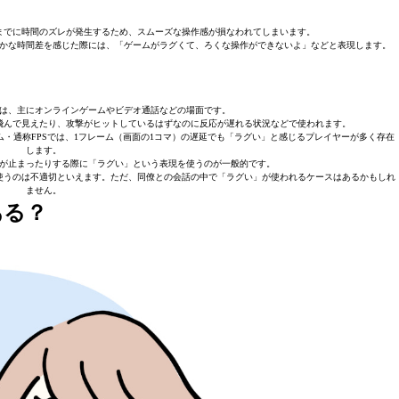
までに時間のズレが発生するため、スムーズな操作感が損なわれてしまいます。
かな時間差を感じた際には、「ゲームがラグくて、ろくな操作ができないよ」などと表現します。
は、主にオンラインゲームやビデオ通話などの場面です。
飛んで見えたり、攻撃がヒットしているはずなのに反応が遅れる状況などで使われます。
・通称FPSでは、1フレーム（画面の1コマ）の遅延でも「ラグい」と感じるプレイヤーが多く存在
します。
が止まったりする際に「ラグい」という表現を使うのが一般的です。
使うのは不適切といえます。ただ、同僚との会話の中で「ラグい」が使われるケースはあるかもしれ
ません。
ある？