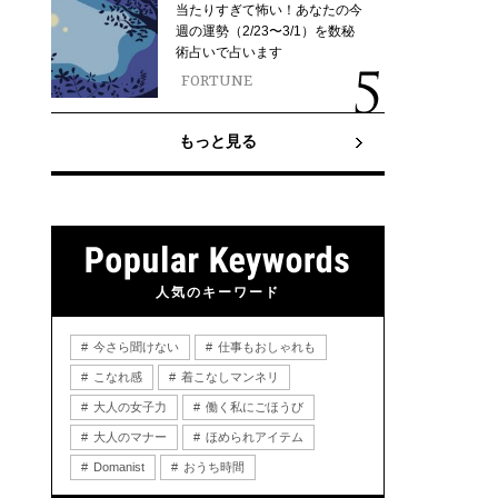
当たりすぎて怖い！あなたの今
週の運勢（2/23〜3/1）を数秘
術占いで占います
FORTUNE
もっと見る
人気のキーワード
今さら聞けない
仕事もおしゃれも
こなれ感
着こなしマンネリ
大人の女子力
働く私にごほうび
大人のマナー
ほめられアイテム
Domanist
おうち時間