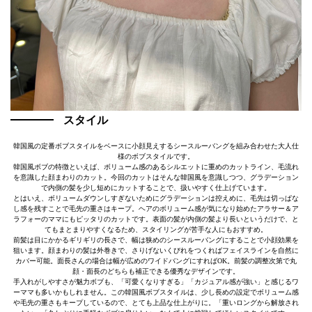
スタイル
韓国風の定番ボブスタイルをベースに小顔見えするシースルーバングを組み合わせた大人仕
様のボブスタイルです。
韓国風ボブの特徴といえば、ボリューム感のあるシルエットに重めのカットライン、毛流れ
を意識した顔まわりのカット。今回のカットはそんな韓国風を意識しつつ、グラデーション
で内側の髪を少し短めにカットすることで、扱いやすく仕上げています。
とはいえ、ボリュームダウンしすぎないためにグラデーションは控えめに、毛先は切っぱな
し感を残すことで毛先の重さはキープ。ヘアのボリューム感が気になり始めたアラサー＆ア
ラフォーのママにもピッタリのカットです。表面の髪が内側の髪より長いというだけで、と
てもまとまりやすくなるため、スタイリングが苦手な人にもおすすめ。
前髪は目にかかるギリギリの長さで、幅は狭めのシースルーバングにすることで小顔効果を
狙います。顔まわりの髪は外巻きで、さりげないくびれをつくればフェイスラインを自然に
カバー可能。面長さんの場合は幅が広めのワイドバングにすればOK。前髪の調整次第で丸
顔・面長のどちらも補正できる優秀なデザインです。
手入れがしやすさが魅力ボブも、「可愛くなりすぎる」「カジュアル感が強い」と感じるワ
ーママも多いかもしれません。この韓国風ボブスタイルは、少し長めの設定でボリューム感
や毛先の重さもキープしているので、とても上品な仕上がりに。「重いロングから解放され