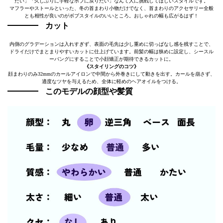
たい」「久しぶりに手軽なボブに戻りたい」なんて人に挑戦してほしいスタイルです。
マフラーやストールといった、冬の首まわり小物だけでなく、首まわりのアクセサリー全般
とも相性が良いのがボブスタイルのいいところ。おしゃれの幅も広がるはず！
カット
内側のグラデーションは入れすぎず、表面の毛先は少し重めに切っぱなし感を残すことで、
ドライだけでまとまりやすいカットに仕上げています。前髪の幅は狭めに設定し、シースル
ーバングにすることで小顔矯正が期待できるカットに。
《スタイリングのコツ》
顔まわりのみ32mmのカールアイロンで中間から外巻きにして動きを出す。カールを崩さず、
適度なツヤを与えるため、全体に軽めのヘアオイルをつける。
このモデルの顔型や髪質