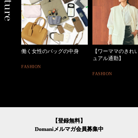
中身
【ワーママのきれいめカジ
40代の小顔メイク
ュアル通勤】
BEAUTY
FASHION
【登録無料】
Domaniメルマガ会員募集中