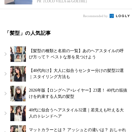
PR（COCO VILLA on GOETHE）
Recommended by
「髪型」の人気記事
【髪型の種類と名前の一覧】あのヘアスタイルの呼
び方って？ ベストな形を見つけよう
【40代向け】大人に似合うセンター分けの髪型22選
｜スタイリング方法も
2026年版【ロングヘア×レイヤー】23選！ 40代の垢抜
けを約束する人気の髪型
40代に似合うヘアスタイル32選｜若見えも叶える大
人のトレンドヘア
マットカラーとは？ アッシュとの違いは？ おしゃれ