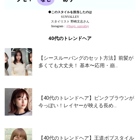
◆このスタイルを担当したのは
SUNVALLEY
スタイリスト 野崎文志さん
Instagram :
@bunji_sunvalley
40代のトレンドヘア
【シースルーバングのセット方法】前髪が
多くても大丈夫！ 基本〜応用・崩…
【40代のトレンドヘア】ピンクブラウンが
今っぽい！レイヤーが映える長め…
【40代のトレンドヘア】王道ボブスタイル