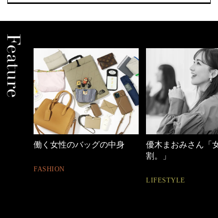
中身
優木まおみさん「女の時間
40代の小顔メイク
割。」
BEAUTY
LIFESTYLE