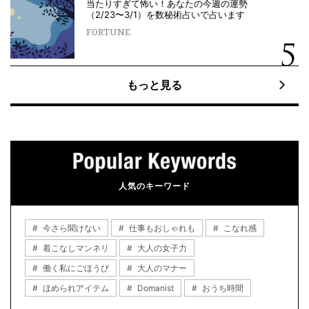
当たりすぎて怖い！あなたの今週の運勢
（2/23〜3/1）を数秘術占いで占います
FORTUNE
もっと見る
人気のキーワード
今さら聞けない
仕事もおしゃれも
こなれ感
着こなしマンネリ
大人の女子力
働く私にごほうび
大人のマナー
ほめられアイテム
Domanist
おうち時間