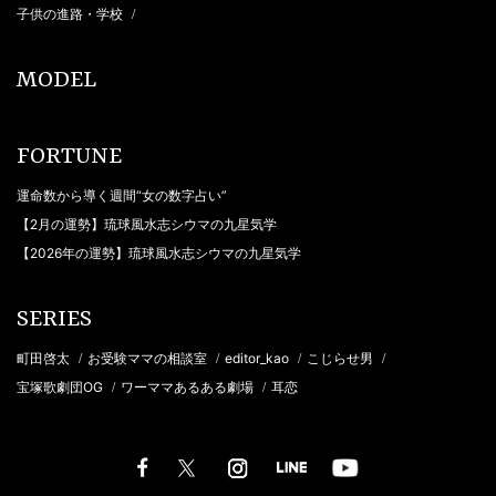
子供の進路・学校
/
MODEL
FORTUNE
運命数から導く週間“女の数字占い”
【2月の運勢】琉球風水志シウマの九星気学
【2026年の運勢】琉球風水志シウマの九星気学
SERIES
町田啓太
お受験ママの相談室
editor_kao
こじらせ男
/
/
/
/
宝塚歌劇団OG
ワーママあるある劇場
耳恋
/
/