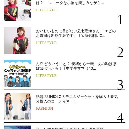
は？ 「ユニークな小物を楽しみながら…
LIFESTYLE
おいしいものに目がない凪七瑠海さん 「エビの
お寿司は断然生派です」【宝塚歌劇団O…
LIFESTYLE
ん!? どういうこと？ 安堵から一転、女の勘はほ
ぼほぼ当たる！【中学生ママ（40…
LIFESTYLE
話題のUNIQLOのデニムジャケットを購入！春気
分投入のコーディネート
FASHION