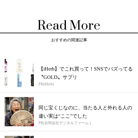
Read More
おすすめの関連記事
【iHerb】でこれ買って！SNSでバズってる
〝GOLD〟サプリ
PR(iHerb)
同じ宝くじなのに、当たる人と外れる人の
違い実は“ここ”でした
PR(合同会社デジタルファーム )