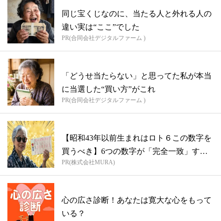
同じ宝くじなのに、当たる人と外れる人の
違い実は“ここ”でした
PR(合同会社デジタルファーム )
「どうせ当たらない」と思ってた私が本当
に当選した“買い方”がこれ
PR(合同会社デジタルファーム )
【昭和43年以前生まれはロト６この数字を
買うべき】6つの数字が「完全一致」する
PR(株式会社MURA)
方...
心の広さ診断！あなたは寛大な心をもって
いる？