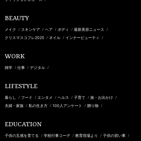
BEAUTY
メイク
スキンケア
ヘア
ボディ
最新美容ニュース
/
/
/
/
/
クリスマスコフレ2025
ネイル
インナービューティ
/
/
/
WORK
雑学
仕事
デジタル
/
/
/
LIFESTYLE
暮らし
フード
エンタメ
ヘルス
子育て
旅・お出かけ
/
/
/
/
/
/
夫婦・家族
私の生き方
100人アンケート
贈り物
/
/
/
/
EDUCATION
子供の五感を育てる
学校行事コーデ
教育現場より
子供の習い事
/
/
/
/