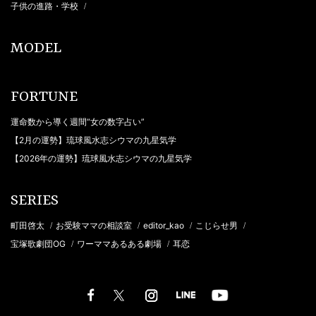
子供の進路・学校
/
MODEL
FORTUNE
運命数から導く週間“女の数字占い”
【2月の運勢】琉球風水志シウマの九星気学
【2026年の運勢】琉球風水志シウマの九星気学
SERIES
町田啓太
お受験ママの相談室
editor_kao
こじらせ男
/
/
/
/
宝塚歌劇団OG
ワーママあるある劇場
耳恋
/
/