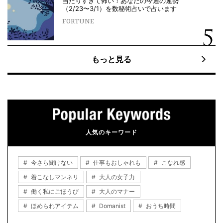
当たりすぎて怖い！あなたの今週の運勢
（2/23〜3/1）を数秘術占いで占います
FORTUNE
もっと見る
人気のキーワード
今さら聞けない
仕事もおしゃれも
こなれ感
着こなしマンネリ
大人の女子力
働く私にごほうび
大人のマナー
ほめられアイテム
Domanist
おうち時間