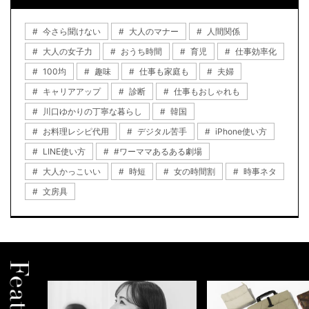
今さら聞けない
大人のマナー
人間関係
大人の女子力
おうち時間
育児
仕事効率化
100均
趣味
仕事も家庭も
夫婦
キャリアアップ
診断
仕事もおしゃれも
川口ゆかりの丁寧な暮らし
韓国
お料理レシピ代用
デジタル苦手
iPhone使い方
LINE使い方
#ワーママあるある劇場
大人かっこいい
時短
女の時間割
時事ネタ
文房具