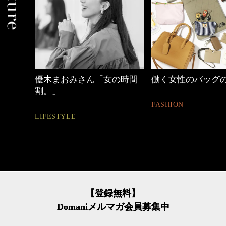
の時間
働く女性のバッグの中身
40代の小顔メイク
FASHION
BEAUTY
【登録無料】
Domaniメルマガ会員募集中