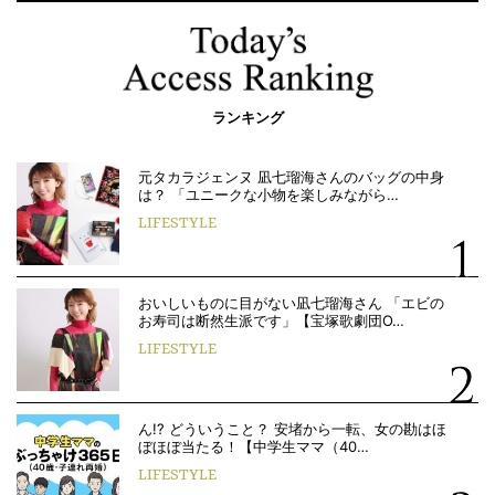
ランキング
元タカラジェンヌ 凪七瑠海さんのバッグの中身
は？ 「ユニークな小物を楽しみながら…
LIFESTYLE
おいしいものに目がない凪七瑠海さん 「エビの
お寿司は断然生派です」【宝塚歌劇団O…
LIFESTYLE
ん!? どういうこと？ 安堵から一転、女の勘はほ
ぼほぼ当たる！【中学生ママ（40…
LIFESTYLE