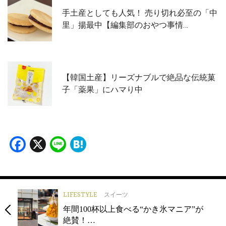
手土産としても人気！ 売り切れ必至の「中
里」揚最中【編集部のおやつ事情…
【韓国土産】リーズナブルで絶品な伝統菓
子「薬果」にハマり中
Facebook
X
Line
Hatena
LIFESTYLE
スイーツ
年間100杯以上食べる“かき氷マニア”が
絶賛！…