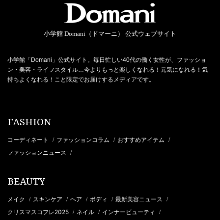
小学館 Domani（ドマーニ） 公式ウェブサイト
小学館「Domani」公式サイト。毎日忙しい40代の働く女性が、ファッショ
ン・美容・ライフスタイル…今よりもっと楽しくなれる！元気になれる！気
持ちよくなれる！こと限定でお届けするメディアです。
FASHION
コーディネート
ファッションコラム
おすすめアイテム
/
/
/
ファッションニュース
/
BEAUTY
メイク
スキンケア
ヘア
ボディ
最新美容ニュース
/
/
/
/
/
クリスマスコフレ2025
ネイル
インナービューティ
/
/
/