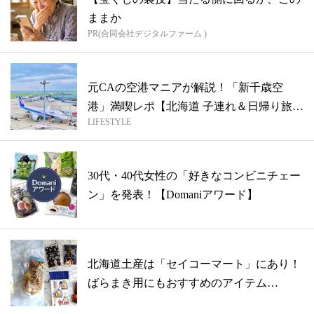
ままか
PR(合同会社デジタルファーム )
元CAの空港マニアが解説！「新千歳空
港」満喫レポ【北海道 子連れ＆日帰り旅
LIFESTYLE
行】
30代・40代女性の「好きなコンビニチェー
ン」を発表！【Domaniアワード】
北海道土産は「セイコーマート」にあり！
ばらまき用にもおすすめのアイテム
【Dom...