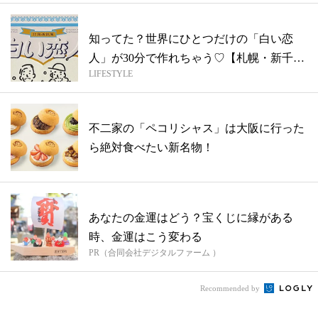
知ってた？世界にひとつだけの「白い恋
人」が30分で作れちゃう♡【札幌・新千歳
LIFESTYLE
空港...
不二家の「ペコリシャス」は大阪に行った
ら絶対食べたい新名物！
あなたの金運はどう？宝くじに縁がある
時、金運はこう変わる
PR（合同会社デジタルファーム ）
Recommended by