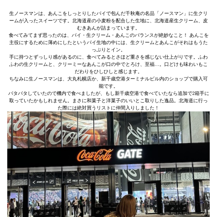
生ノースマンは、あんこをしっとりしたパイで包んだ千秋庵の名品「ノースマン」に生クリ
ームが入ったスイーツです。北海道産の小麦粉を配合した生地に、北海道産生クリーム、皮
むきあんが詰まっています。
食べてみてまず思ったのは、パイ・生クリーム・あんこのバランスが絶妙なこと！ あんこを
主役にするために薄めにしたというパイ生地の中には、生クリームとあんこがそれはもうた
っぷりとイン。
手に持つとずっしり感があるのに、食べてみるとさほど重さを感じない仕上がりです。ふわ
ふわの生クリームと、クリーミーなあんこが口の中でとろけ、至福…。口どけも味わいもこ
だわりをひしひしと感じます。
ちなみに生ノースマンは、大丸札幌店か、新千歳空港ターミナルビル内のショップで購入可
能です。
バタバタしていたので機内で食べましたが、もし新千歳空港で食べていたなら追加で2箱手に
取っていたかもしれません。まさに和菓子と洋菓子のいいとこ取りした逸品。北海道に行っ
た際には絶対買うリストに仲間入りしました！