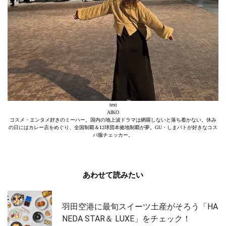
text
AIKO
コスメ・エンタメ好きのミーハー。国内の地上波ドラマは網羅しないと落ち着かない。休み
の日にはカレー店をめぐり、全国制覇＆12球団本拠地制覇が夢。GU・しまパトが好きなコス
パ服チェッカー。
あわせて読みたい
羽田空港に最旬スイーツ土産がそろう「HA
NEDA STAR＆ LUXE」をチェック！