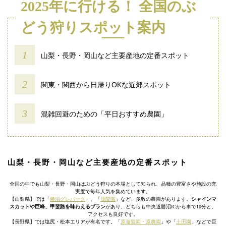
2025年に行ける！ 全国のぶ
どう狩りスポット案内
山梨・長野・岡山など主要産地の定番スポット
関東・関西から日帰りOKな近郊スポット
混雑回避のための「平日おすすめ農園」
山梨・長野・岡山など主要産地の定番スポット
全国の中でも山梨・長野・岡山はぶどう狩りの本場として知られ、品種の豊富さや施設の充
実度で毎年人気を集めています。
【山梨県】では「
勝沼グレパーク
」、「
浅間園
」など、多数の農園があります。
シャインマ
スカットや巨峰、甲斐路を味わえるプラン
があり、どちらも中央道勝沼ICから車で10分と、
アクセスも良好です。
【長野県】では塩尻・松本エリアが有名です。「
原遊覧園・原農園
」や「
土田園
」などで巨