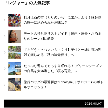
「レジャー」の人気記事
11月は酉の市（とりのいち）に出かけよう！縁起物
の熊手に込められた意味は？
デートの持ち物リストガイド｜屋内・屋外・お泊ま
りのシーン別に解説
【ぶどう・さつまいも・くり】子供と一緒に都内近
郊で楽しめる「秋の味覚狩り」へ！
たっぷり遊んでぐっすり眠れる！ グリーンシーズン
の白馬を大満喫した「寝る育旅」レ…
旅行バッグの最適解は“Topologie(トポロジー)”のボト
ルサコッシュ！
2026.08.07