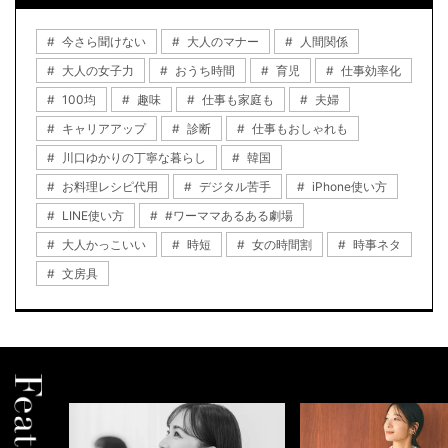
今さら聞けない
大人のマナー
人間関係
大人の女子力
おうち時間
育児
仕事効率化
100均
趣味
仕事も家庭も
夫婦
キャリアアップ
診断
仕事もおしゃれも
川口ゆかりの丁寧な暮らし
韓国
お料理レシピ代用
デジタル苦手
iPhone使い方
LINE使い方
#ワーママあるある劇場
大人かっこいい
時短
女の時間割
時事ネタ
文房具