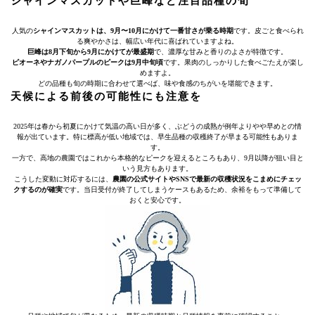
シャインマスカットや巨峰など注目品種の旬
人気の
シャインマスカットは、9月〜10月にかけて一番甘さが乗る時期
です。皮ごと食べられ
る爽やかさは、幅広い年代に喜ばれていますよね。
巨峰は8月下旬から9月にかけてが最盛期
で、濃厚な甘みと香りのよさが特徴です。
ピオーネやナガノパープルのピークは9月中旬頃
です。果肉のしっかりした食べごたえが楽し
めますよ。
どの品種も旬の時期に合わせて選べば、味や食感のちがいを堪能できます。
天候による前後の可能性にも注意を
2025年は春から初夏にかけて気温の高い日が多く、ぶどうの成熟が例年よりやや早めとの情
報が出ています。特に標高が低い地域では、早生品種の収穫終了が早まる可能性もありま
す。
一方で、高地の農園ではこれから本格的なピークを迎えるところもあり、9月以降が狙い目と
いう見方もあります。
こうした変動に対応するには、
農園の公式サイトやSNSで最新の収穫状況をこまめにチェッ
クするのが確実
です。当日受付が終了してしまうケースもあるため、余裕をもって準備して
おくと安心です。