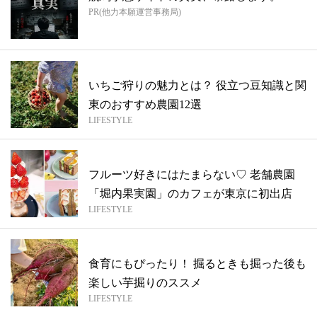
PR(他力本願運営事務局)
いちご狩りの魅力とは？ 役立つ豆知識と関
東のおすすめ農園12選
LIFESTYLE
フルーツ好きにはたまらない♡ 老舗農園
「堀内果実園」のカフェが東京に初出店
LIFESTYLE
食育にもぴったり！ 掘るときも掘った後も
楽しい芋掘りのススメ
LIFESTYLE