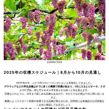
(c)Adobe Stock
2025年の収穫スケジュール｜8月から10月の見通し
8月中旬の今、ぶどう狩りのシーズンがいよいよ本格化してきました。
デラウェアなどの早生品種はすでに多くの農園で収穫が始まり、9月に入るとピオーネ、ナガ
ノパープル、そしてシャインマスカット
も続々と旬を迎えます。
巨峰などのように、10月まで楽しめる品種もあるので、今からでも計画は十分に間に合いま
すよ。
農園によってスタート時期や収穫できる品種が異なるため、訪問前には各施設の公式情報を
こまめに確認しておきましょう。