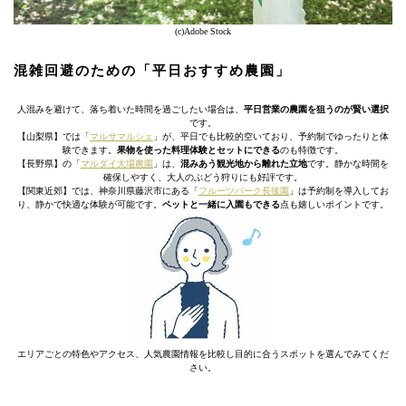
(c)Adobe Stock
混雑回避のための「平日おすすめ農園」
人混みを避けて、落ち着いた時間を過ごしたい場合は、
平日営業の農園を狙うのが賢い選択
です。
【山梨県】では「
マルサマルシェ
」が、平日でも比較的空いており、予約制でゆったりと体
験できます。
果物を使った料理体験とセットにできる
のも特徴です。
【長野県】の「
マルダイ大場農園
」は、
混みあう観光地から離れた立地
です。静かな時間を
確保しやすく、大人のぶどう狩りにも好評です。
【関東近郊】では、神奈川県藤沢市にある「
フルーツパーク長後園
」は予約制を導入してお
り、静かで快適な体験が可能です。
ペットと一緒に入園もできる
点も嬉しいポイントです。
エリアごとの特色やアクセス、人気農園情報を比較し目的に合うスポットを選んでみてくだ
さい。