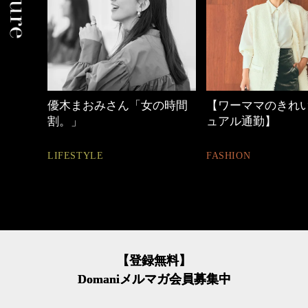
みさん「女の時間
【ワーママのきれいめカジ
40代の
ュアル通勤】
BEAUTY
E
FASHION
【登録無料】
Domaniメルマガ会員募集中