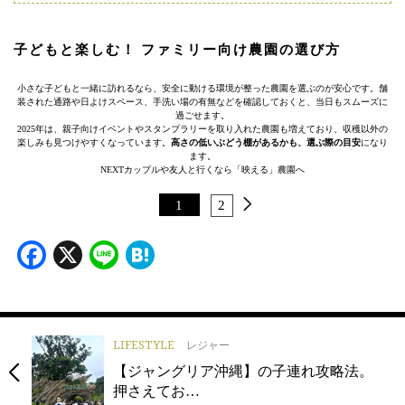
子どもと楽しむ！ ファミリー向け農園の選び方
小さな子どもと一緒に訪れるなら、安全に動ける環境が整った農園を選ぶのが安心です。舗
装された通路や日よけスペース、手洗い場の有無などを確認しておくと、当日もスムーズに
過ごせます。
2025年は、親子向けイベントやスタンプラリーを取り入れた農園も増えており、収穫以外の
楽しみも見つけやすくなっています。
高さの低いぶどう棚があるかも、選ぶ際の目安
になり
ます。
NEXT
カップルや友人と行くなら「映える」農園へ
1
2
Facebook
X
Line
Hatena
LIFESTYLE
レジャー
【ジャングリア沖縄】の子連れ攻略法。
押さえてお…