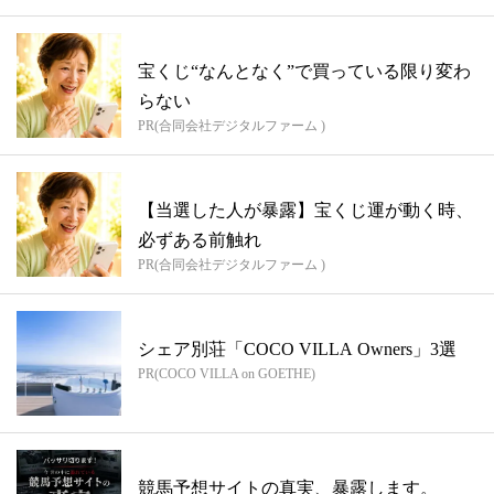
宝くじ“なんとなく”で買っている限り変わ
らない
PR(合同会社デジタルファーム )
【当選した人が暴露】宝くじ運が動く時、
必ずある前触れ
PR(合同会社デジタルファーム )
シェア別荘「COCO VILLA Owners」3選
PR(COCO VILLA on GOETHE)
競馬予想サイトの真実、暴露します。