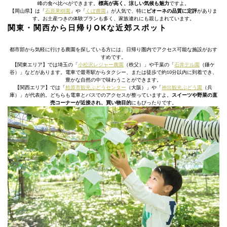
峰の食べ比べができます。
標高が高く、涼しい気候も魅力
ですよ。
【岡山県】は「
石原果樹園
」や「
くぼ農園
」が人気で、特に
ピオーネの品質に定評
がありま
す。お土産つきの体験プランも多く、家族連れにも親しまれています。
関東・関西から日帰りOKな近郊スポット
都市部から気軽に行ける農園を探している方には、日帰り圏内でアクセス可能な施設がおす
すめです。
【関東エリア】では埼玉の「
小松沢レジャー農園
（秩父）」や千葉の「
石井テル園
（鎌ケ
谷）」などがあります。電車で最寄駅からタクシー、または徒歩で約10分以内に到着でき、
豊かな自然の中で味わうことができます。
【関西エリア】では「
柏原市観光ぶどうセンター
（大阪）」や「
神出観光ぶどう園
（兵
庫）」が代表的。どちらも電車とバスでのアクセスが整っていますよ。
スイーツや野菜の直
売コーナーが近接され、買い物目的
にもぴったりです。