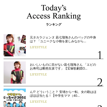
ランキング
元タカラジェンヌ 凪七瑠海さんのバッグの中身
は？ 「ユニークな小物を楽しみながら…
LIFESTYLE
おいしいものに目がない凪七瑠海さん 「エビの
お寿司は断然生派です」【宝塚歌劇団O…
LIFESTYLE
ん!? どういうこと？ 安堵から一転、女の勘はほ
ぼほぼ当たる！【中学生ママ（40…
LIFESTYLE