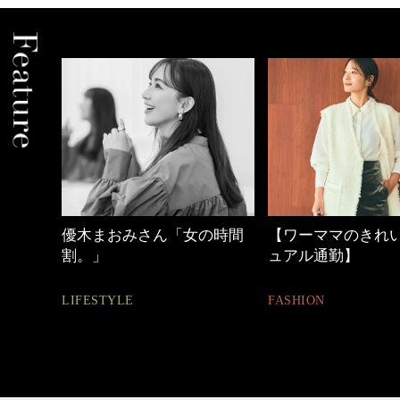
みさん「女の時間
【ワーママのきれいめカジ
心地よ
ュアル通勤】
とは
E
FASHION
FASHIO