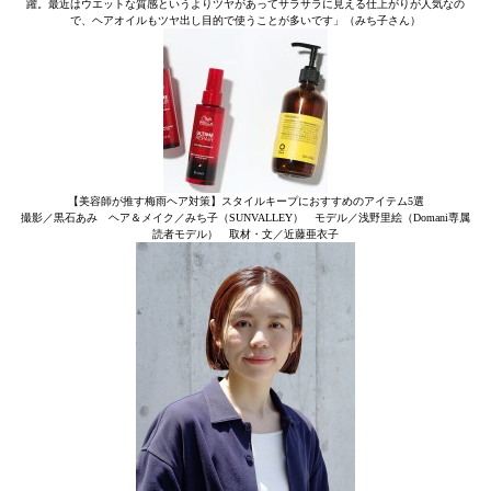
躍。最近はウエットな質感というよりツヤがあってサラサラに見える仕上がりが人気なの
で、ヘアオイルもツヤ出し目的で使うことが多いです」（みち子さん）
【美容師が推す梅雨ヘア対策】スタイルキープにおすすめのアイテム5選
撮影／黒石あみ ヘア＆メイク／みち子（SUNVALLEY） モデル／浅野里絵（Domani専属
読者モデル） 取材・文／近藤亜衣子