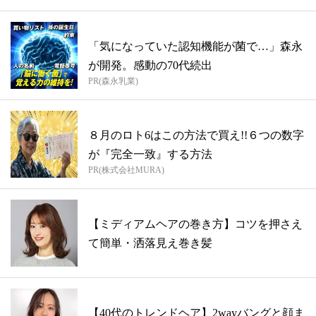
「気になっていた認知機能が菌で…」森永
が開発。感動の70代続出
PR(森永乳業)
８月のロト6はこの方法で買え!!６つの数字
が『完全一致』する方法
PR(株式会社MURA)
【ミディアムヘアの巻き方】コツを押さえ
て簡単・洒落見え巻き髪
【40代のトレンドヘア】2wayバングと顔ま