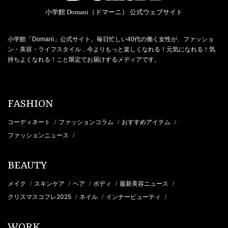
小学館 Domani（ドマーニ） 公式ウェブサイト
小学館「Domani」公式サイト。毎日忙しい40代の働く女性が、ファッショ
ン・美容・ライフスタイル…今よりもっと楽しくなれる！元気になれる！気
持ちよくなれる！こと限定でお届けするメディアです。
FASHION
コーディネート
ファッションコラム
おすすめアイテム
/
/
/
ファッションニュース
/
BEAUTY
メイク
スキンケア
ヘア
ボディ
最新美容ニュース
/
/
/
/
/
クリスマスコフレ2025
ネイル
インナービューティ
/
/
/
WORK