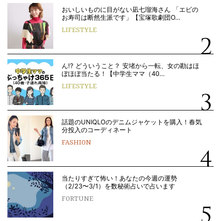
おいしいものに目がない凪七瑠海さん 「エビの
お寿司は断然生派です」【宝塚歌劇団O…
LIFESTYLE
ん!? どういうこと？ 安堵から一転、女の勘はほ
ぼほぼ当たる！【中学生ママ（40…
LIFESTYLE
話題のUNIQLOのデニムジャケットを購入！春気
分投入のコーディネート
FASHION
当たりすぎて怖い！あなたの今週の運勢
（2/23〜3/1）を数秘術占いで占います
FORTUNE