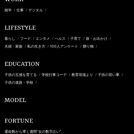
雑学
仕事
デジタル
/
/
/
LIFESTYLE
暮らし
フード
エンタメ
ヘルス
子育て
旅・お出かけ
/
/
/
/
/
/
夫婦・家族
私の生き方
100人アンケート
贈り物
/
/
/
/
EDUCATION
子供の五感を育てる
学校行事コーデ
教育現場より
子供の習い事
/
/
/
/
子供の進路・学校
/
MODEL
FORTUNE
運命数から導く週間“女の数字占い”