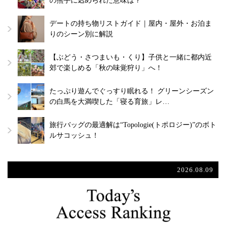
の熊手に込められた意味は？
デートの持ち物リストガイド｜屋内・屋外・お泊ま
りのシーン別に解説
【ぶどう・さつまいも・くり】子供と一緒に都内近
郊で楽しめる「秋の味覚狩り」へ！
たっぷり遊んでぐっすり眠れる！ グリーンシーズン
の白馬を大満喫した「寝る育旅」レ…
旅行バッグの最適解は“Topologie(トポロジー)”のボト
ルサコッシュ！
2026.08.09