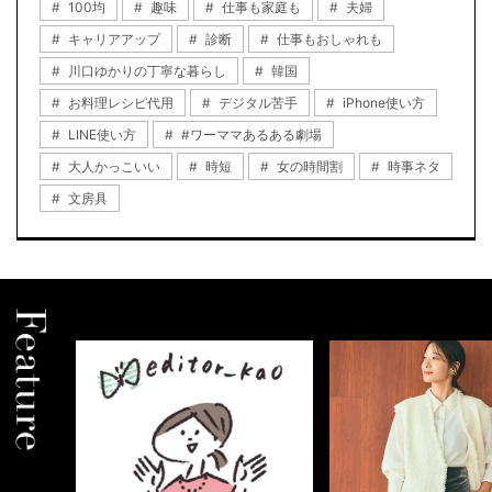
100均
趣味
仕事も家庭も
夫婦
キャリアアップ
診断
仕事もおしゃれも
川口ゆかりの丁寧な暮らし
韓国
お料理レシピ代用
デジタル苦手
iPhone使い方
LINE使い方
#ワーママあるある劇場
大人かっこいい
時短
女の時間割
時事ネタ
文房具