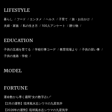
LIFESTYLE
暮らし
フード
エンタメ
ヘルス
子育て
旅・お出かけ
/
/
/
/
/
/
夫婦・家族
私の生き方
100人アンケート
贈り物
/
/
/
/
EDUCATION
子供の五感を育てる
学校行事コーデ
教育現場より
子供の習い事
/
/
/
/
子供の進路・学校
/
MODEL
FORTUNE
運命数から導く週間“女の数字占い”
【2月の運勢】琉球風水志シウマの九星気学
【2026年の運勢】琉球風水志シウマの九星気学