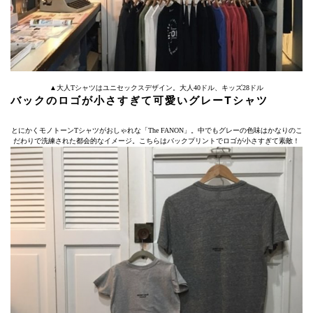
▲大人Tシャツはユニセックスデザイン。大人40ドル、キッズ28ドル
バックのロゴが小さすぎて可愛いグレーTシャツ
とにかくモノトーンTシャツがおしゃれな「The FANON」。中でもグレーの色味はかなりのこ
だわりで洗練された都会的なイメージ。こちらはバックプリントでロゴが小さすぎて素敵！