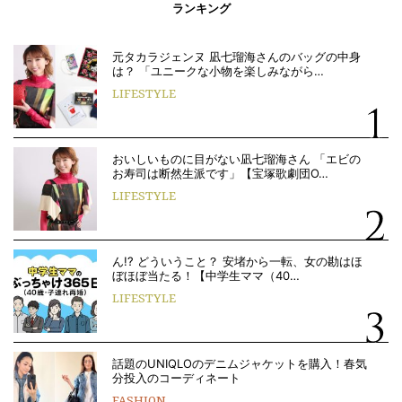
ランキング
元タカラジェンヌ 凪七瑠海さんのバッグの中身
は？ 「ユニークな小物を楽しみながら…
LIFESTYLE
おいしいものに目がない凪七瑠海さん 「エビの
お寿司は断然生派です」【宝塚歌劇団O…
LIFESTYLE
ん!? どういうこと？ 安堵から一転、女の勘はほ
ぼほぼ当たる！【中学生ママ（40…
LIFESTYLE
話題のUNIQLOのデニムジャケットを購入！春気
分投入のコーディネート
FASHION