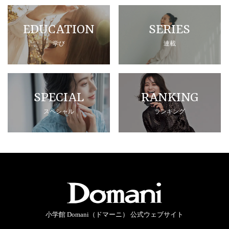
EDUCATION
SERIES
学び
連載
SPECIAL
RANKING
スペシャル
ランキング
小学館 Domani（ドマーニ） 公式ウェブサイト