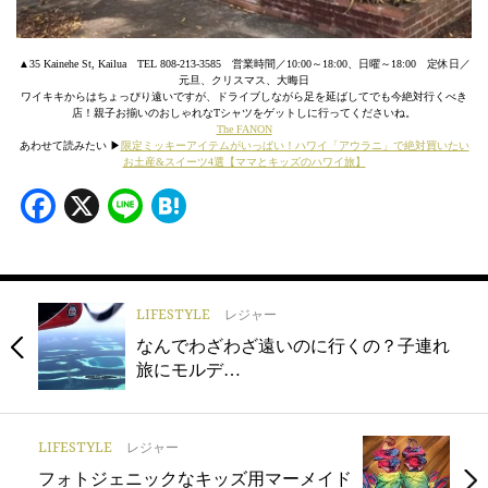
▲35 Kainehe St, Kailua TEL 808-213-3585 営業時間／10:00～18:00、日曜～18:00 定休日／
元旦、クリスマス、大晦日
ワイキキからはちょっぴり遠いですが、ドライブしながら足を延ばしてでも今絶対行くべき
店！親子お揃いのおしゃれなTシャツをゲットしに行ってくださいね。
The FANON
あわせて読みたい ▶︎
限定ミッキーアイテムがいっぱい！ハワイ「アウラニ」で絶対買いたい
お土産&スイーツ4選【ママとキッズのハワイ旅】
Facebook
X
Line
Hatena
LIFESTYLE
レジャー
なんでわざわざ遠いのに行くの？子連れ
旅にモルデ…
LIFESTYLE
レジャー
フォトジェニックなキッズ用マーメイド