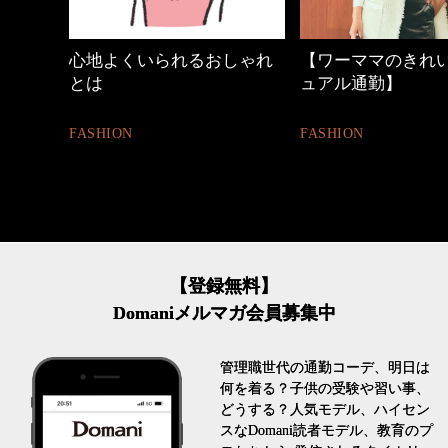
しゃれ
【ワーママのきれいめカジ
優木まおみさん「
ュアル通勤】
割。」
FASHION
LIFESTYLE
【登録無料】
Domaniメルマガ会員募集中
管理職世代の通勤コーデ、明日は
何を着る？子供の受験や習い事、
どうする？人気モデル、ハイセン
スなDomani読者モデル、教育のプ