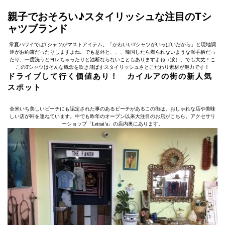
親子でおそろい♪スタイリッシュな注目のTシ
ャツブランド
常夏ハワイではTシャツがマストアイテム。「かわいいTシャツがいっぱいだから」と現地調
達がお約束だったりしますよね。でも意外と、、、帰国したら着られないような派手柄だっ
たり、一度洗うとヨレちゃったりと油断ならないこともありますよね（涙）。でも大丈！こ
このTシャツはそんな概念を吹き飛ばすスタイリッシュさとこだわり素材が魅力です！
ドライブして行く価値あり！ カイルアの街の新人気
スポット
全米いち美しいビーチにも認定された事のあるビーチがあるこの街は、おしゃれな店や美味
しい店が軒を連ねています。中でも昨年のオープン以来大注目のお店がこちら。アクセサリ
ーショップ「Leinai’a」の店内奥にあります。