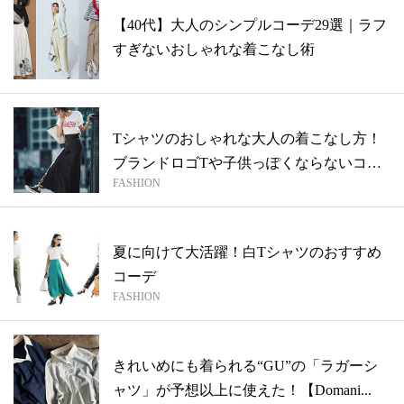
【40代】大人のシンプルコーデ29選｜ラフ
すぎないおしゃれな着こなし術
Tシャツのおしゃれな大人の着こなし方！
ブランドロゴTや子供っぽくならないコー
FASHION
デ術...
夏に向けて大活躍！白Tシャツのおすすめ
コーデ
FASHION
きれいめにも着られる“GU”の「ラガーシ
ャツ」が予想以上に使えた！【Domani...