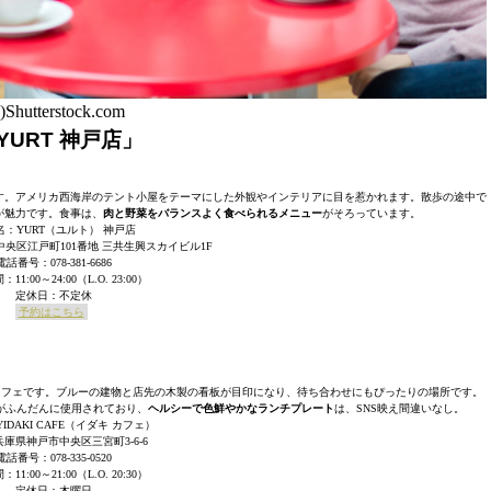
)Shutterstock.com
URT 神戸店」
す。アメリカ西海岸のテント小屋をテーマにした外観やインテリアに目を惹かれます。散歩の途中で
が魅力です。食事は、
肉と野菜をバランスよく食べられるメニュー
がそろっています。
名：YURT（ユルト） 神戸店
央区江戸町101番地 三共生興スカイビル1F
電話番号：078-381-6686
11:00～24:00（L.O. 23:00）
定休日：不定休
予約はこちら
カフェです。ブルーの建物と店先の木製の看板が目印になり、待ち合わせにもぴったりの場所です。
がふんだんに使用されており、
ヘルシーで色鮮やかなランチプレート
は、SNS映え間違いなし。
IDAKI CAFE（イダキ カフェ）
庫県神戸市中央区三宮町3-6-6
電話番号：078-335-0520
11:00～21:00（L.O. 20:30）
定休日：木曜日