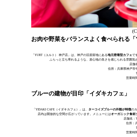
(C
お肉や野菜をバランスよく食べられる「Y
「YURT（ユルト） 神戸店」は、神戸の旧居留地にある
地元密着型カフェ
で
ふらっと立ち寄れるような、居心地の良さを感じられる雰囲気
店舗
住所：兵庫県神戸市中
営業時間：
ブルーの建物が目印「イダキカフェ」
「YIDAKI CAFE（イダキカフェ）」は、
ターコイズブルーの外観が特徴
の
店内は開放的な空間が広がっています。メニューには
オーガニック食材
店舗名：Y
住所：兵
営業時間：