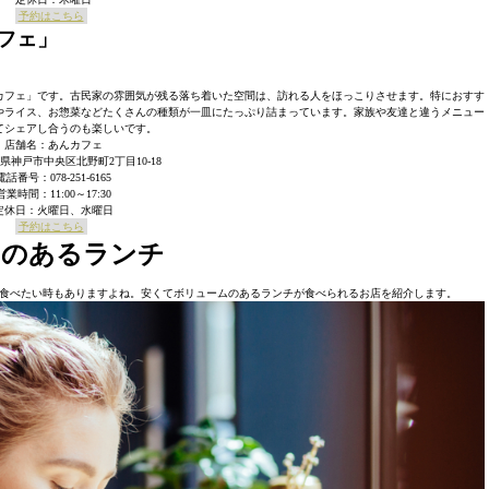
予約はこちら
フェ」
カフェ」です。古民家の雰囲気が残る落ち着いた空間は、訪れる人をほっこりさせます。特におすす
やライス、お惣菜などたくさんの種類が一皿にたっぷり詰まっています。家族や友達と違うメニュー
てシェアし合うのも楽しいです。
店舗名：あんカフェ
県神戸市中央区北野町2丁目10-18
電話番号：078-251-6165
営業時間：11:00～17:30
定休日：火曜日、水曜日
予約はこちら
ムのあるランチ
食べたい時もありますよね。安くてボリュームのあるランチが食べられるお店を紹介します。