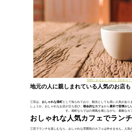
関西にあるおしゃれな【絵本カフ
地元の人に親しまれている人気のお店も
三宮は、
おしゃれな港町
として知られており、観光としても高い人気があり
しょうか。おしゃれなお店が立ち並び、
都会的なカフェ
から
素朴で昔懐かし
す。港町ならではの潮風を感じながら、素敵なカ
おしゃれな人気カフェでラン
三宮でランチを楽しむなら、おしゃれな雰囲気のカフェは外せません。人気