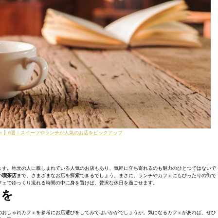
ェ】6選｜スイーツやランチが人気のお店をピックアップ
ます。地元の人に親しまれている人気のお店もあり、気軽に立ち寄れるのも魅力のひとつではないで
い喫茶店
まで、さまざまなお店を探索できるでしょう。まさに、ランチやカフェにもぴったりの街で
フェでゆっくり流れる時間の中に身を置けば、贅沢な休日を過ごせます。
チを
のおしゃれカフェを参考にお店選びをしてみてはいかがでしょうか。気になるカフェがあれば、ぜひ