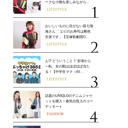
ークな小物を楽しみながら…
LIFESTYLE
おいしいものに目がない凪七瑠
海さん 「エビのお寿司は断然
生派です」【宝塚歌劇団O…
LIFESTYLE
ん!? どういうこと？ 安堵から
一転、女の勘はほぼほぼ当た
る！【中学生ママ（40…
LIFESTYLE
話題のUNIQLOのデニムジャケ
ットを購入！春気分投入のコー
ディネート
FASHION