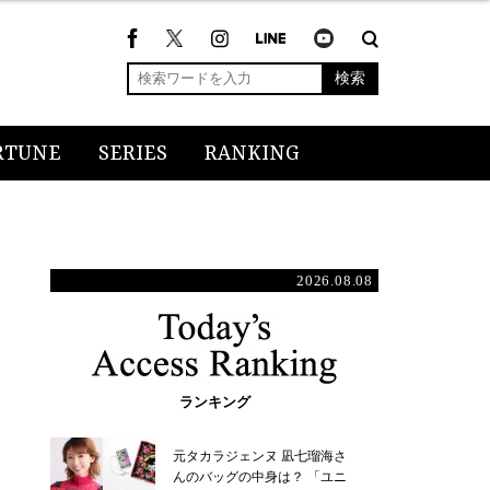
検索
RTUNE
SERIES
RANKING
2026.08.08
ランキング
元タカラジェンヌ 凪七瑠海さ
んのバッグの中身は？ 「ユニ