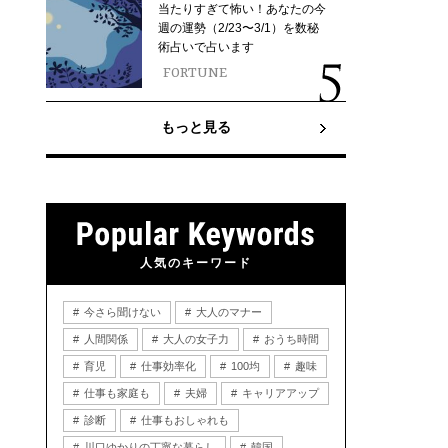
当たりすぎて怖い！あなたの今
週の運勢（2/23〜3/1）を数秘
術占いで占います
FORTUNE
もっと見る
人気のキーワード
今さら聞けない
大人のマナー
人間関係
大人の女子力
おうち時間
育児
仕事効率化
100均
趣味
仕事も家庭も
夫婦
キャリアアップ
診断
仕事もおしゃれも
川口ゆかりの丁寧な暮らし
韓国