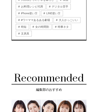
お料理レシピ代用
デジタル苦手
iPhone使い方
LINE使い方
#ワーママあるある劇場
大人かっこいい
時短
女の時間割
時事ネタ
文房具
Recommended
編集部のおすすめ