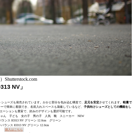
Shutterstock.com
13 NV」
トシューズも発売されています。かかと部分を包み込む構造で、
足元を安定
させてくれます。
軽量で
ナーで簡単に着脱でき、名前入れスペースも装備しているなど、
子供向けシューズとしての機能をし
エーションも豊富で、好みのデザインも選択可能です。
ンス IO313 NV グリーン 12.0cm
購入はこちら