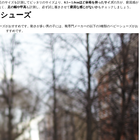
足のサイズを計測してピッタリのサイズより、
0.5～1.0cmほど余裕を持ったサイズ
の方が、窮屈感が
なく、
足の幅や甲高
も計測し、必ず試し履きさせて
窮屈な感じがないか
もチェックしましょう。
トシューズ
ーズがおすすめです。動きが多い男の子には、靴専門メーカーの以下の3種類のベビーシューズがお
すすめです。