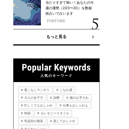
当たりすぎて怖い！あなたの今
週の運勢（2/23〜3/1）を数秘
術占いで占います
FORTUNE
もっと見る
人気のキーワード
着こなしマンネリ
こなれ感
大人の女子力
診断
服のお手入れ
忙しくてもおしゃれ
仕事もおしゃれも
韓国
セレモニースタイル
気温別の服装
楽しておしゃれ
大人かっこいい