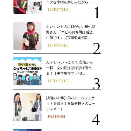
ークな小物を楽しみながら…
LIFESTYLE
おいしいものに目がない凪七瑠
海さん 「エビのお寿司は断然
生派です」【宝塚歌劇団O…
LIFESTYLE
ん!? どういうこと？ 安堵から
一転、女の勘はほぼほぼ当た
る！【中学生ママ（40…
LIFESTYLE
話題のUNIQLOのデニムジャケ
ットを購入！春気分投入のコー
ディネート
FASHION