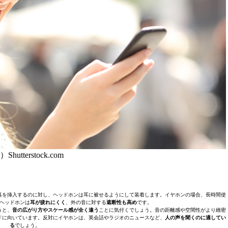
Shutterstock.com
具を挿入するのに対し、ヘッドホンは耳に被せるようにして装着します。イヤホンの場合、長時間使
ヘッドホンは
耳が疲れにくく
、外の音に対する
遮断性も高め
です。
うと、
音の広がり方やスケール感が全く違う
ことに気付くでしょう。音の距離感や空間性がより緻密
ドに向いています。反対にイヤホンは、英会話やラジオのニュースなど、
人の声を聞くのに適してい
る
でしょう。