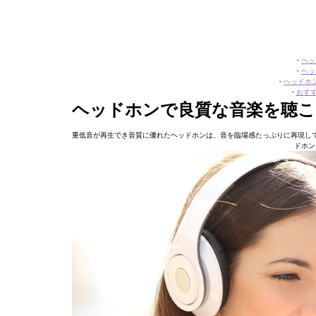
・
ヘッ
・
ヘッ
・
ヘッドホ
・
おす
ヘッドホンで良質な音楽を聴こ
重低音が再生でき音質に優れたヘッドホンは、音を臨場感たっぷりに再現し
ドホン