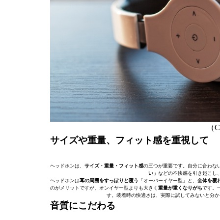
（C）
サイズや重量、フィット感を重視して
ヘッドホンは、
サイズ・重量・フィット感
の三つが重要です。自分に合わな
い」
などの不快感を引き起こし
ヘッドホンは
耳の周囲をすっぽりと覆う
「オーバーイヤー型」と、
全体を覆
のがメリットですが、オンイヤー型よりも大きく
重量が重くなりがち
です。
す。装着時の快適さは、実際に試してみないと分か
音質にこだわる