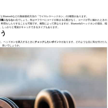
luetoothなどの無線接続方法の「ワイヤレスヘッドホン」の2種類があります。
邪魔にならない
点でしょう。冬はマフラーにコードが絡まる心配がなく、コードが手に触れたときの
理をしたりすることも可能です。種類によって異なりますが、Bluetoothのヘッドホンの場合、端
ら、しっかりと電波がキャッチできるタイプもあります。
よう
に、ヘッドホンを購入するときに
チェックしたいポイント
があります。どのような点に気を付けたら
良いでしょうか。