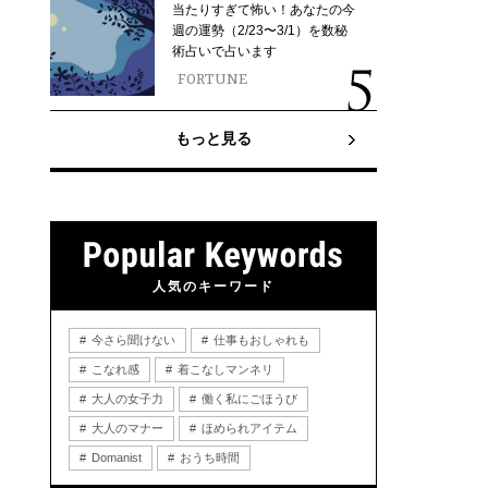
当たりすぎて怖い！あなたの今
週の運勢（2/23〜3/1）を数秘
術占いで占います
FORTUNE
もっと見る
人気のキーワード
今さら聞けない
仕事もおしゃれも
こなれ感
着こなしマンネリ
大人の女子力
働く私にごほうび
大人のマナー
ほめられアイテム
Domanist
おうち時間