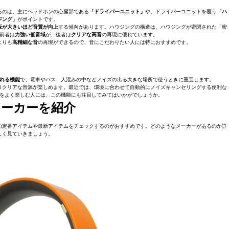
るのは、主にヘッドホンの心臓部である
「ドライバーユニット」
や、ドライバーユニットを覆う
「ハ
ジング」
がポイントです。
板が大きいほど音質が向上
する傾向があります。ハウジングの構造は、ハウジングが密閉された「密
前者は
力強い低音域
が、後者は
クリアな高音
の再現に優れています。
よりも
高精細な音
の再現ができるので、音にこだわりたい人には特におすすめです。
れる機能
で、電車やバス、人混みの中などノイズの出る大きな場所で使うときに重宝します。
りクリアな音源が楽しめます。最近では、環境に合わせて自動的にノイズキャンセリングする便利な
をよく楽しむ人には、この機能にも注目してみてはいかがでしょうか。
ーカーを紹介
の定番アイテムや最新アイテムをチェックするのがおすすめです。どのようなメーカーがあるのか詳
しく見ていきましょう。