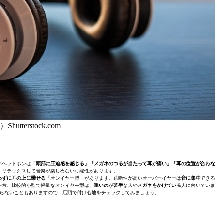
Shutterstock.com
いヘッドホンは
「頭部に圧迫感を感じる」「メガネのつるが当たって耳が痛い」「耳の位置が合わな
、リラックスして音楽が楽しめない可能性があります。
わずに耳の上に乗せる
「オンイヤー型」があります。遮断性が高いオーバーイヤーは
音に集中
できる
一方、比較的小型で軽量なオンイヤー型は、
重いのが苦手
な人や
メガネをかけている
人に向いていま
らないこともありますので、店頭で付け心地をチェックしてみましょう。