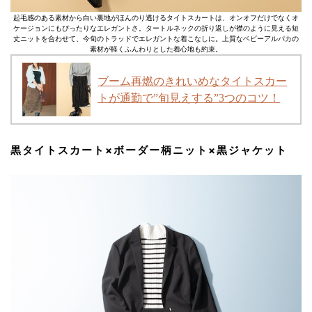
起毛感のある素材から白い裏地がほんのり透けるタイトスカートは、オンオフだけでなくオ
ケージョンにもぴったりなエレガントさ。タートルネックの折り返しが襟のように見える短
丈ニットを合わせて、今旬のトラッドでエレガントな着こなしに。上質なベビーアルパカの
素材が軽くふんわりとした着心地も約束。
ブーム再燃のきれいめなタイトスカー
トが通勤で”旬見えする”3つのコツ！
黒タイトスカート×ボーダー柄ニット×黒ジャケット