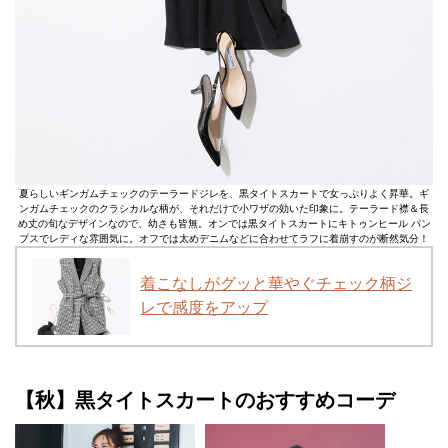
夏らしいギンガムチェックのテーラードジレを、黒タイトスカートで女っぷりよく昇華。ギ
ンガムチェックのクラシカルな柄が、それだけで小ワザの効いた印象に。テーラード襟＆長
め丈の旬なデザインなので、幼さも皆無。オンでは黒タイトスカートにキトゥンヒール パン
プスでレディな雰囲気に。オフでは太めデニムなどに合わせてラフに着崩すのが断然気分！
着こなしがグッと華やぐチェック柄ジ
レで感度をアップ
【秋】黒タイトスカートのおすすめコーデ