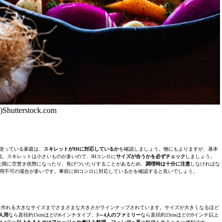
)Shutterstock.com
を使っている家庭は、
スキレットがIHに対応しているか
を確認しましょう。物にもよりますが、基本
。スキレットは小さいものが多いので、IHコンロに
サイズが合うかを必ずチェック
しましょう。
た隙に空焚き状態になったり、焦げついたりすることがあるため、
調理時は十分に注意
しなければな
使用不可の場合が多いです。事前にIHコンロに対応しているかを確認すると良いでしょう。
に作れる大きなサイズまでさまざまな大きさがラインナップされています。サイズが大きくなるほど
2人用
なら直径約15cmほどの6インチタイプ、
3～4人のファミリー
なら直径約23cmほどの9インチ以上