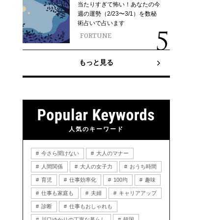
当たりすぎて怖い！あなたの今
週の運勢（2/23〜3/1）を数秘
術占いで占います
FORTUNE
もっと見る
人気のキーワード
今さら聞けない
大人のマナー
人間関係
大人の女子力
おうち時間
育児
仕事効率化
100均
趣味
仕事も家庭も
夫婦
キャリアアップ
診断
仕事もおしゃれも
川口ゆかりの丁寧な暮らし
韓国