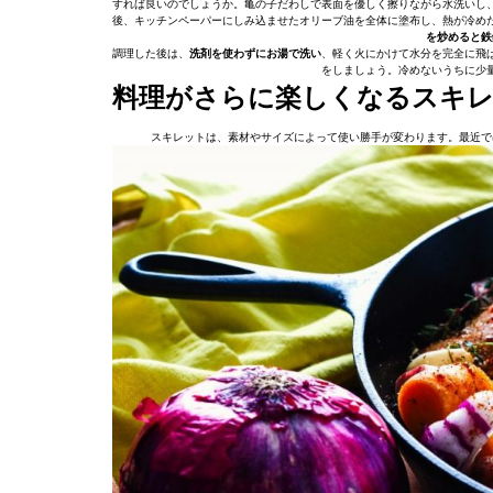
すれば良いのでしょうか。亀の子だわしで表面を優しく擦りながら水洗いし
後、キッチンペーパーにしみ込ませたオリーブ油を全体に塗布し、熱が冷め
を炒めると鉄
調理した後は、
洗剤を使わずにお湯で洗い
、軽く火にかけて水分を完全に飛
をしましょう。冷めないうちに少
料理がさらに楽しくなるスキ
スキレットは、素材やサイズによって使い勝手が変わります。最近で