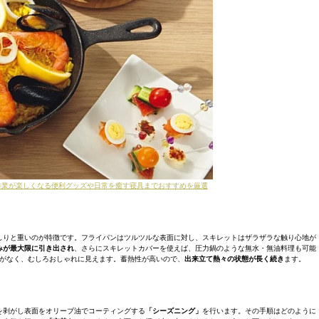
作業が楽しくなる便利グッズや日常を癒す寝具までおすすめを厳選
しりと重いのが特徴です。フライパンはツルツルな表面に対し、スキレットはザラザラな触り心地が
みが最大限に引き出され
、さらにスキレットカバーを使えば、圧力鍋のような無水・無油料理も可能
がなく、むしろおしゃれに見えます。蓄熱性が高いので、
出来立て熱々の状態が長く続き
ます。
を剥がし表面をオリーブ油でコーティングする
「シーズニング」
を行います。その手順はどのように