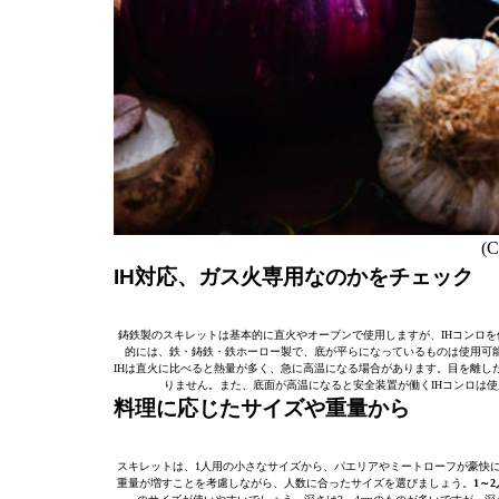
(C
IH対応、ガス火専用なのかをチェック
鋳鉄製のスキレットは基本的に直火やオーブンで使用しますが、IHコンロ
的には、鉄・鋳鉄・鉄ホーロー製で、底が平らになっているものは使用可能
IHは直火に比べると熱量が多く、急に高温になる場合があります。目を離し
りません。また、底面が高温になると安全装置が働くIHコンロは
料理に応じたサイズや重量から
スキレットは、1人用の小さなサイズから、パエリアやミートローフが豪快
重量が増すことを考慮しながら、人数に合ったサイズを選びましょう。
1～