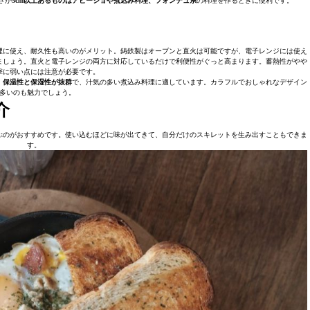
さが
5cm以上あるものはアヒージョや煮込み料理、フォンデュ系
の料理を作るときに便利です。
理に使え、耐久性も高いのがメリット。鋳鉄製はオーブンと直火は可能ですが、電子レンジには使え
ましょう。直火と電子レンジの両方に対応しているだけで利便性がぐっと高まります。蓄熱性がやや
撃に弱い点には注意が必要です。
、
保温性と保湿性が抜群
で、汁気の多い煮込み料理に適しています。カラフルでおしゃれなデザイン
多いのも魅力でしょう。
介
ぶのがおすすめです。使い込むほどに味が出てきて、自分だけのスキレットを生み出すこともできま
す。