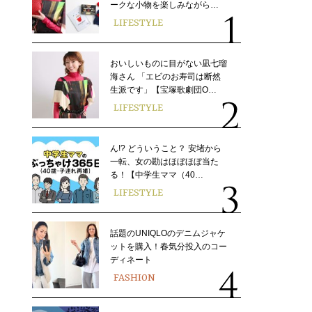
ークな小物を楽しみながら…
LIFESTYLE
おいしいものに目がない凪七瑠
海さん 「エビのお寿司は断然
生派です」【宝塚歌劇団O…
LIFESTYLE
ん!? どういうこと？ 安堵から
一転、女の勘はほぼほぼ当た
る！【中学生ママ（40…
LIFESTYLE
話題のUNIQLOのデニムジャケ
ットを購入！春気分投入のコー
ディネート
FASHION