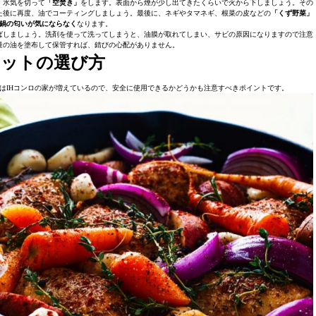
、水気を切って
「空焚き」
をします。表面から煙が少し出てきたくらいで火から下しましょう。その
た後に再度、油でコーティングしましょう。最後に、ネギやタマネギ、根菜の皮などの
「くず野菜」
鍋の匂いが気にならなく
なります。
ばしましょう。洗剤を使って洗ってしまうと、油膜が取れてしまい、サビの原因になりますので注意
量の油を塗布して保管すれば、錆びの心配がありません。
レットの選び方
はIHコンロの家が増えているので、安全に使用できるかどうかも注意すべきポイントです。