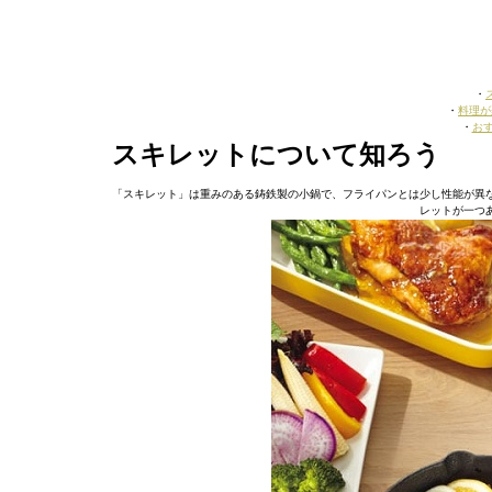
・
・
料理が
・
お
スキレットについて知ろう
「スキレット」は重みのある鋳鉄製の小鍋で、フライパンとは少し性能が異
レットが一つ