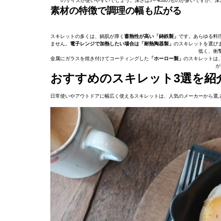
のサイズが使いやすいでしょう。深さは3～4cmのものが多いですが、深
素材の特徴で調理の幅も広がる
スキレットの多くは、鍋肌が厚く
蓄熱性が高い「鋳鉄製」
です。あらゆる料
ません。
電子レンジで加熱したい場合は「耐熱陶器製」
のスキレットを選び
低く、衝
金属にガラスを焼き付けてコーティングした
「ホーロー製」
のスキレットは
が
おすすめのスキレット3選を紹
日常使いやアウトドアに幅広く使えるスキレットは、人気のメーカーから選