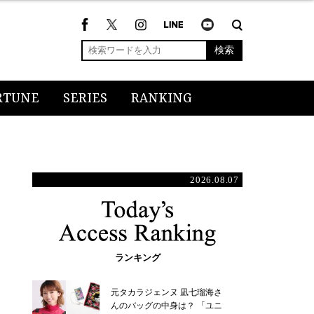
検索
RTUNE
SERIES
RANKING
2026.08.07
ランキング
元タカラジェンヌ 凪七瑠海さ
んのバッグの中身は？ 「ユニ