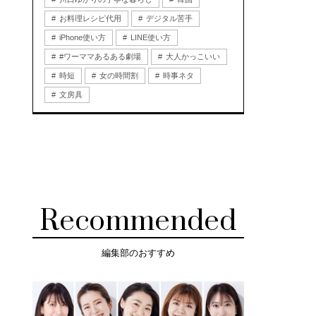
お料理レシピ代用
デジタル苦手
iPhone使い方
LINE使い方
#ワーママあるある劇場
大人かっこいい
時短
女の時間割
時事ネタ
文房具
Recommended
編集部のおすすめ