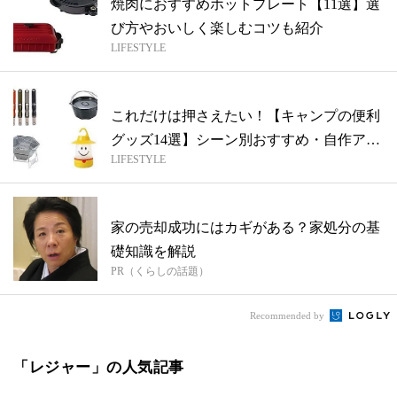
焼肉におすすめホットプレート【11選】選
び方やおいしく楽しむコツも紹介
LIFESTYLE
これだけは押さえたい！【キャンプの便利
グッズ14選】シーン別おすすめ・自作アイ
LIFESTYLE
テ...
家の売却成功にはカギがある？家処分の基
礎知識を解説
PR（くらしの話題）
Recommended by
「レジャー」の人気記事