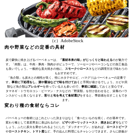
（c）AdobeStock
肉や野菜などの定番の具材
炭で豪快に焼き上げるバーベキューは、
「素材本来の味」がじっくりと味わえる
のが魅力で
す。「肉類」は、牛肉・豚肉・鶏肉がポピュラーで、ソーセージやベーコンなどの加工食品
も良いでしょう。一般的な直火焼きの他に、
スモーク
や
ロースト
などの調理方法で味わうの
もおすすめです。
「魚介類」も炭火との相性が良く、特にホタテやエビ、ハマグリはバーベキューの定番で
す。
事前に下処理をし、酒や醤油などで味を付けておく
と手間が省けるでしょう。エビや貝
類など魚介類は
アレルギー
を持っている人も多いので、
事前に確認
しておくと安心です。
タマネギ・トウモロコシ・ピーマン・ナスなどの「野菜類」を付け合わせると、栄養のバラ
ンスがぐっと良くなります。
彩りと旬を考えて食材選び
をすると、季節感を出すこともでき
ます。
変わり種の食材ならコレ
バーベキューの食材にはこれといった決まりはなく「食べたいものを焼く」のが基本です。
変わり種として老若男女に喜ばれるのが、
ピザ
や
ガーリックトースト
、
焼きおにぎり
などで
しょう。ふたに炭火を乗せられるようにした「ダッチオーブン」があれば、
ローストビーフ
や
ローストチキン、トマト煮
など、手の込んだ料理にもチャレンジできます。さらに鉄板が