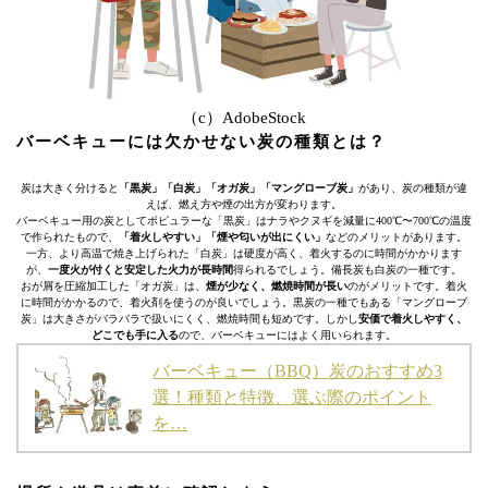
（c）AdobeStock
バーベキューには欠かせない炭の種類とは？
炭は大きく分けると
「黒炭」「白炭」「オガ炭」「マングローブ炭」
があり、炭の種類が違
えば、燃え方や煙の出方が変わります。
バーベキュー用の炭としてポピュラーな「黒炭」はナラやクヌギを減量に400℃〜700℃の温度
で作られたもので、
「着火しやすい」「煙や匂いが出にくい」
などのメリットがあります。
一方、より高温で焼き上げられた「白炭」は硬度が高く、着火するのに時間がかかります
が、
一度火が付くと安定した火力が長時間
得られるでしょう。備長炭も白炭の一種です。
おが屑を圧縮加工した「オガ炭」は、
煙が少なく、燃焼時間が長い
のがメリットです。着火
に時間がかかるので、着火剤を使うのが良いでしょう。黒炭の一種でもある「マングローブ
炭」は大きさがバラバラで扱いにくく、燃焼時間も短めです。しかし
安価で着火しやすく、
どこでも手に入る
ので、バーベキューにはよく用いられます。
バーベキュー（BBQ）炭のおすすめ3
選！種類と特徴、選ぶ際のポイント
を…