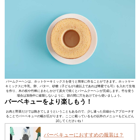
バームクーヘンは、ホットケーキミックスを使うと簡単に作ることができます。ホットケー
キミックスに牛乳、卵、バター、砂糖（子どもが1歳以上であれば蜂蜜でも可）を入れて生地
を作り、木の枝や竹棒にまわしかけて炭火で焼くとバームクーヘンが完成します。竹を使う
場合は加熱中に破裂しないように、節の間に穴をあけてから使いましょう。
バーベキューをより楽しもう！
お肉と野菜だけでは飽きてしまうということもあるので、少し違った目線からアプローチす
ることでバーベキューの幅が広がります。ここに載っているもの以外のメニューもどんどん
試してくださいね！
バーベキューにおすすめの服装は？