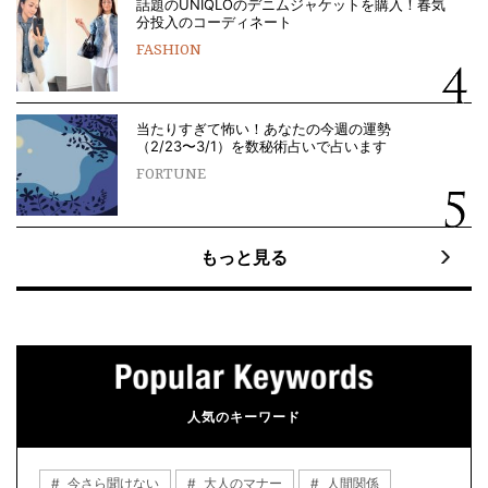
話題のUNIQLOのデニムジャケットを購入！春気
分投入のコーディネート
FASHION
当たりすぎて怖い！あなたの今週の運勢
（2/23〜3/1）を数秘術占いで占います
FORTUNE
もっと見る
人気のキーワード
今さら聞けない
大人のマナー
人間関係