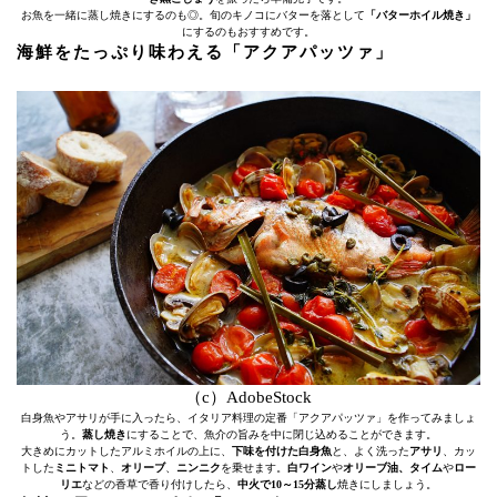
お魚を一緒に蒸し焼きにするのも◎。旬のキノコにバターを落として
「バターホイル焼き」
にするのもおすすめです。
海鮮をたっぷり味わえる「アクアパッツァ」
（c）AdobeStock
白身魚やアサリが手に入ったら、イタリア料理の定番「アクアパッツァ」を作ってみましょ
う。
蒸し焼き
にすることで、魚介の旨みを中に閉じ込めることができます。
大きめにカットしたアルミホイルの上に、
下味を付けた白身魚
と、よく洗った
アサリ
、カッ
トした
ミニトマト
、
オリーブ
、
ニンニク
を乗せます。
白ワイン
や
オリーブ油、タイム
や
ロー
リエ
などの香草で香り付けしたら、
中火で10～15分蒸し
焼きにしましょう。