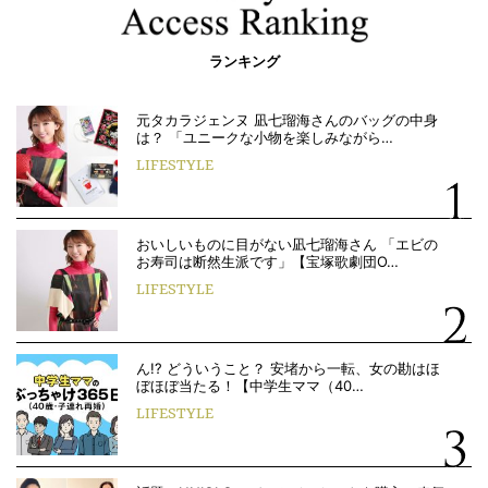
ランキング
元タカラジェンヌ 凪七瑠海さんのバッグの中身
は？ 「ユニークな小物を楽しみながら…
LIFESTYLE
おいしいものに目がない凪七瑠海さん 「エビの
お寿司は断然生派です」【宝塚歌劇団O…
LIFESTYLE
ん!? どういうこと？ 安堵から一転、女の勘はほ
ぼほぼ当たる！【中学生ママ（40…
LIFESTYLE