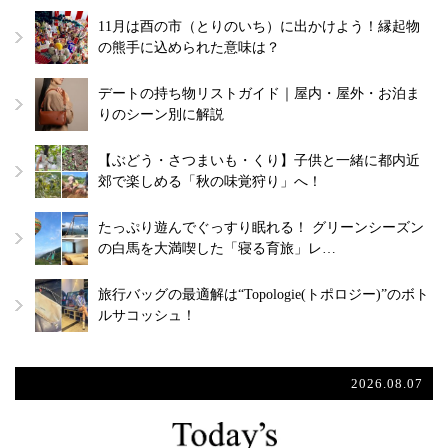
11月は酉の市（とりのいち）に出かけよう！縁起物
の熊手に込められた意味は？
デートの持ち物リストガイド｜屋内・屋外・お泊ま
りのシーン別に解説
【ぶどう・さつまいも・くり】子供と一緒に都内近
郊で楽しめる「秋の味覚狩り」へ！
たっぷり遊んでぐっすり眠れる！ グリーンシーズン
の白馬を大満喫した「寝る育旅」レ…
旅行バッグの最適解は“Topologie(トポロジー)”のボト
ルサコッシュ！
2026.08.07