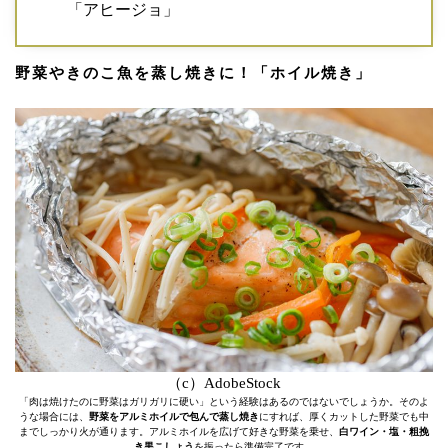
「アヒージョ」
野菜やきのこ魚を蒸し焼きに！「ホイル焼き」
（c）AdobeStock
「肉は焼けたのに野菜はガリガリに硬い」という経験はあるのではないでしょうか。そのよ
うな場合には、
野菜をアルミホイルで包んで蒸し焼き
にすれば、厚くカットした野菜でも中
までしっかり火が通ります。アルミホイルを広げて好きな野菜を乗せ、
白ワイン・塩・粗挽
き黒こしょう
を振ったら準備完了です。