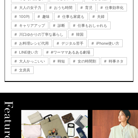
大人の女子力
おうち時間
育児
仕事効率化
100均
趣味
仕事も家庭も
夫婦
キャリアアップ
診断
仕事もおしゃれも
川口ゆかりの丁寧な暮らし
韓国
お料理レシピ代用
デジタル苦手
iPhone使い方
LINE使い方
#ワーママあるある劇場
大人かっこいい
時短
女の時間割
時事ネタ
文房具