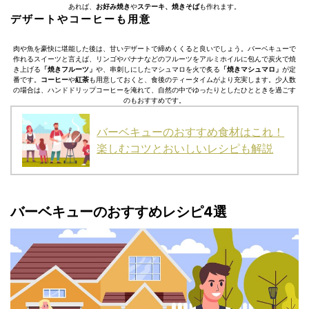
あれば、
お好み焼き
や
ステーキ、焼きそば
も作れます。
デザートやコーヒーも用意
肉や魚を豪快に堪能した後は、甘いデザートで締めくくると良いでしょう。バーベキューで
作れるスイーツと言えば、リンゴやバナナなどのフルーツをアルミホイルに包んで炭火で焼
き上げる
「焼きフルーツ」
や、串刺しにしたマシュマロを火で炙る
「焼きマシュマロ」
が定
番です。
コーヒー
や
紅茶
も用意しておくと、食後のティータイムがより充実します。少人数
の場合は、ハンドドリップコーヒーを淹れて、自然の中でゆったりとしたひとときを過ごす
のもおすすめです。
バーベキューのおすすめ食材はこれ！
楽しむコツとおいしいレシピも解説
バーベキューのおすすめレシピ4選