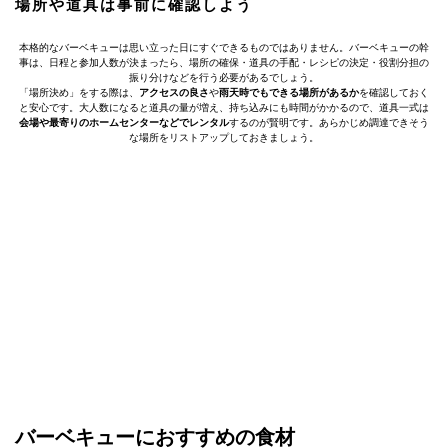
場所や道具は事前に確認しよう
本格的なバーベキューは思い立った日にすぐできるものではありません。バーベキューの幹
事は、日程と参加人数が決まったら、場所の確保・道具の手配・レシピの決定・役割分担の
振り分けなどを行う必要があるでしょう。
「場所決め」をする際は、
アクセスの良さ
や
雨天時でもできる場所があるか
を確認しておく
と安心です。大人数になると道具の量が増え、持ち込みにも時間がかかるので、道具一式は
会場や最寄りのホームセンターなどでレンタル
するのが賢明です。あらかじめ調達できそう
な場所をリストアップしておきましょう。
バーベキューにおすすめの食材