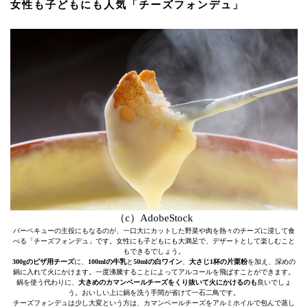
女性も子どもにも人気「チーズフォンデュ」
（c）AdobeStock
バーベキューの主役にもなるのが、一口大にカットした野菜や肉を熱々のチーズに浸して食
べる「チーズフォンデュ」です。女性にも子どもにも大満足で、デザートとして楽しむこと
もできるでしょう。
300gのピザ用チーズ
に、
100mlの牛乳
と
50mlの白ワイン
、
大さじ1杯の片栗粉
を加え、深めの
鍋に入れて火にかけます。一度沸騰することによってアルコールを飛ばすことができます。
鍋を使う代わりに、
大きめのカマンベールチーズをくり抜いて火にかけるのも
良いでしょ
う。おいしい上に鍋を洗う手間が省けて一石二鳥です。
チーズフォンデュは少し大変という方は、カマンベールチーズをアルミホイルで包んで蒸し