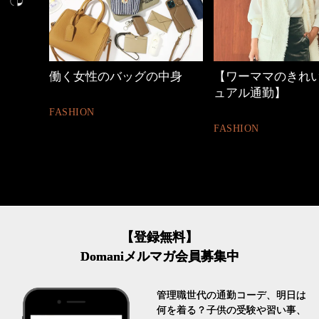
中身
【ワーママのきれいめカジ
40代の小顔メイク
ュアル通勤】
BEAUTY
FASHION
【登録無料】
Domaniメルマガ会員募集中
管理職世代の通勤コーデ、明日は
何を着る？子供の受験や習い事、