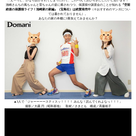
…えーっと、かなり話がずれてしまったので、このへんでおひらきにしたいと思います！
池崎さんちの風ちゃんと雷ちゃんの姿に癒されつつ、保護猫や譲渡会のことが知れる
『空前
絶後の保護猫ライフ！池崎家の家編』（宝島社）は絶賛発売中
（※おすすめのマンガについ
ては書かれておりません）。
あなたの家の本棚に1冊加えてみませんか？
▲3人で「ジャーーーースティスッ！！！！ みんな！読んでくれよなっ！！！」
撮影／大靏 円（昭和基地） 取材／さきとも 構成／斉藤裕子