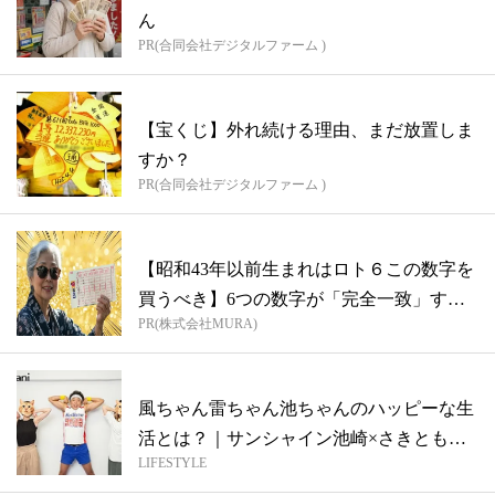
ん
PR(合同会社デジタルファーム )
【宝くじ】外れ続ける理由、まだ放置しま
すか？
PR(合同会社デジタルファーム )
【昭和43年以前生まれはロト６この数字を
買うべき】6つの数字が「完全一致」する
PR(株式会社MURA)
方...
風ちゃん雷ちゃん池ちゃんのハッピーな生
活とは？｜サンシャイン池崎×さきとも
LIFESTYLE
（ぐっ...