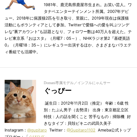
1981年、鹿児島県鹿屋市生まれ。お笑い芸人。ワ
タナベエンターテインメント所属。2007年デビ
ュー。2018年に保護猫2匹を引き取り、里親に。2019年現在は保護猫
活動にもボランティアとして参加。Twitterで愛猫への愛を叫ぶツンデ
レな“裏アカウント”も話題となり、フォロワー数は40万人を超えた。テ
レビ東京系『おはスタ』（月曜7：05～）、NHKラジオ第2『基礎英語
0』（月曜18：35～）にレギュラー出演するほか、さまざまなバラエテ
ィ番組でも活躍中。
Domani専属モデル／インフルにゃんサー
ぐっぴー
誕生日：2012年11月2日（推定） 年齢：6歳 性
別：たぶん男子（去勢済） 出身：東京都足立区
特技：人の話を聞くこと 苦手なもの：掃除機 好
きなタイプ：貝殻ビキニの武田久美子
Instagram：
@gupitaro
Twitter：
@Gupitaro1102
Ameba公式トップ
ブロガー：「
ぐぴログ」