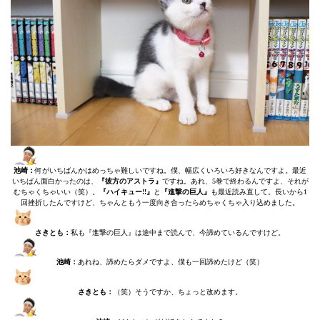
池崎：
何がいちばんかはめっちゃ難しいですね。僕、幅広くいろいろ好きなんですよ。最近
いちばん面白かったのは、
『彼方のアストラ』
ですね。あれ、5巻で終わるんですよ、それが
むちゃくちゃいい（笑）。
『ハイキュー!!』
と
『進撃の巨人』
も最近読み直して。長いから1
回挫折したんですけど、ちゃんともう一度向き合ったらめちゃくちゃ入り込めました。
さきとも：
私も『進撃の巨人』は途中まで読んで、今諦めているんですけど。
池崎：
あれね、諦めたらダメですよ、僕も一回諦めたけど（笑）
さきとも：
（笑）そうですか、ちょっと改めます。