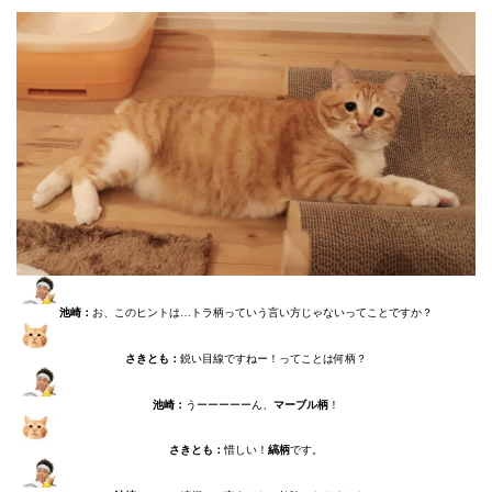
池崎：
お、このヒントは…トラ柄っていう言い方じゃないってことですか？
さきとも：
鋭い目線ですねー！ってことは何柄？
池崎：
うーーーーーん、
マーブル柄
！
さきとも：
惜しい！
縞柄
です。