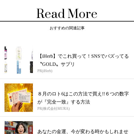
Read More
おすすめの関連記事
【iHerb】でこれ買って！SNSでバズってる
〝GOLD〟サプリ
PR(iHerb)
８月のロト6はこの方法で買え!!６つの数字
が『完全一致』する方法
PR(株式会社MURA)
あなたの金運、今が変わる時かもしれませ