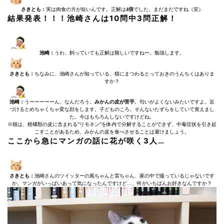
さきとも：
実は肉食の方が短いんです。正解は
4倍
でした。まだまだですね（笑）
結果発表！！！池崎さんは10問中
3問正解！
池崎：
うわ、飼っていても正解は難しいですねー。勉強します。
さきとも：
ちなみに、池崎さんが知っている、猫にまつわるとっておきのうんちくはありま
すか？
池崎：
うーーーーーん、なんだろう。
みかんの皮が苦手
。匂いがよくないみたいですよ。近
づけるとめちゃくちゃ変な顔をします。子どものころ、そんないたずらをしていて覚えまし
た。今はもちろんしないですけどね。
※猫は、柑橘類の皮に含まれる”リモネン”を体内で分解することができず、中毒症状を引き起
こすことがあるため、みかんの皮を食べさせることは避けましょう。
ここから急にマンガの話に花が咲く3人…
さきとも：
池崎さんのツイッターの風ちゃんと雷ちゃん、家の中で撮っているじゃないです
か。マンガがいっぱいあって気になったんですけど…、何がいちばんお好きなんですか？