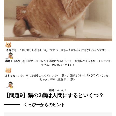
さきとも：
これは難しいかもしれないですね。風ちゃん雷ちゃんにはないラインですし。
池崎
：
（再びしばし沈黙、サイレント池崎になる）うーん。楊貴妃？ようきひ…クレオパト
ラ？あ、
クレオパトライン
！
さきとも：
いや、それは省略しなくていいです（笑）。正解は
クレオパトラライン
でした。
じゃあ、特別に正解で！（笑）
池崎：
やった！
【問題9】猫の2歳は人間にするといくつ？
ぐっぴーからのヒント