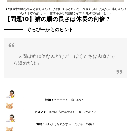
▲約1歳半の風ちゃんと雷ちゃんは、人間にするとだいたい20歳くらい（ちなみに池ちゃんは
10月7日で38歳）。＜『空前絶後の保護猫ライフ！ 池崎の家編』より＞
【問題10】猫の腸の長さは体長の何倍？
ぐっぴーからのヒント
「人間は約10倍なんだけど、ぼくたちは肉食だか
ら短めだよ」
池崎：
うーーーん、難しいな。
さきとも：
肉食の方が草食より、長い？短い？
池崎：
長いような気がする。だから、
15倍
！