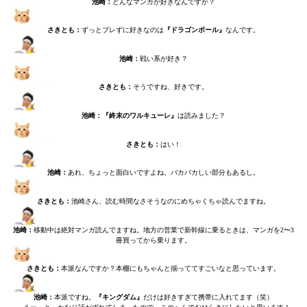
池崎：
どんなマンガが好きなんですか？
さきとも：
ずっとブレずに好きなのは
『ドラゴンボール』
なんです。
池崎：
戦い系が好き？
さきとも：
そうですね、好きです。
池崎：『終末のワルキューレ』
は読みました？
さきとも：
はい！
池崎：
あれ、ちょっと面白いですよね。バカバカしい部分もあるし。
さきとも：
池崎さん、読む時間なさそうなのにめちゃくちゃ読んでますね。
池崎：
移動中は絶対マンガ読んでますね。地方の営業で新幹線に乗るときは、マンガを2〜3
冊買ってから乗ります。
さきとも：
本派なんですか？本棚にもちゃんと揃っててすごいなと思っています。
池崎：
本派ですね。
『キングダム』
だけは好きすぎて携帯に入れてます（笑）