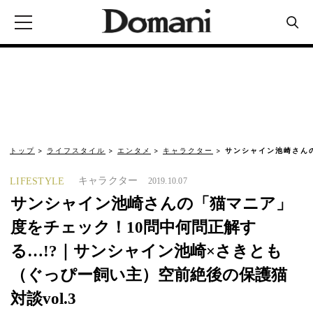
トップ
ライフスタイル
エンタメ
キャラクター
サンシャイン池崎さん
キャラクター
LIFESTYLE
2019.10.07
サンシャイン池崎さんの「猫マニア」
度をチェック！10問中何問正解す
る…!?｜サンシャイン池崎×さきとも
（ぐっぴー飼い主）空前絶後の保護猫
対談vol.3