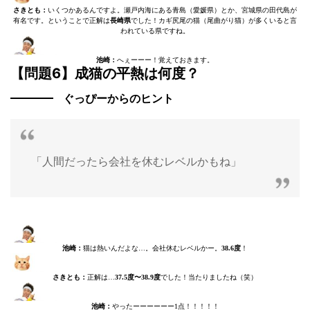
さきとも：
いくつかあるんですよ。瀬戸内海にある青島（愛媛県）とか、宮城県の田代島が
有名です。ということで正解は
長崎県
でした！カギ尻尾の猫（尾曲がり猫）が多くいると言
われている県ですね。
池崎：
へぇーーー！覚えておきます。
【問題6】成猫の平熱は何度？
ぐっぴーからのヒント
「人間だったら会社を休むレベルかもね」
池崎：
猫は熱いんだよな…。会社休むレベルかー。
38.6度
！
さきとも：
正解は…
37.5度〜38.9度
でした！当たりましたね（笑）
池崎：
やったーーーーーー1点！！！！！