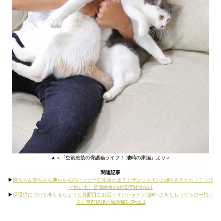
▲＜『空前絶後の保護猫ライフ！ 池崎の家編』より＞
関連記事
▶︎
風ちゃん雷ちゃん池ちゃんのハッピーな生活とは？｜サンシャイン池崎×さきとも（ぐっぴ
ー飼い主）空前絶後の保護猫対談vol.1
▶︎
保護猫について考えるちょっと真面目なお話｜サンシャイン池崎×さきとも（ぐっぴー飼い
主）空前絶後の保護猫対談vol.2