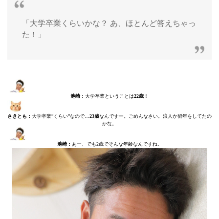
「大学卒業くらいかな？ あ、ほとんど答えちゃっ
た！」
池崎：
大学卒業ということは
22歳
！
さきとも：
大学卒業”くらい”なので…
23歳
なんですー。ごめんなさい。浪人か留年をしてたの
かな。
池崎：
あー、でも2歳でそんな年齢なんですね。