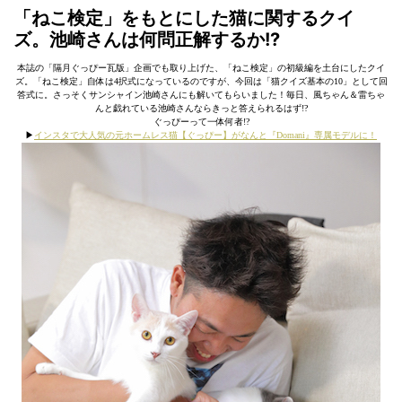
「ねこ検定」をもとにした猫に関するクイ
ズ。池崎さんは何問正解するか!?
本誌の「隔月ぐっぴー瓦版」企画でも取り上げた、「ねこ検定」の初級編を土台にしたクイ
ズ。「ねこ検定」自体は4択式になっているのですが、今回は「猫クイズ基本の10」として回
答式に。さっそくサンシャイン池崎さんにも解いてもらいました！毎日、風ちゃん＆雷ちゃ
んと戯れている池崎さんならきっと答えられるはず!?
ぐっぴーって一体何者!?
▶︎
インスタで大人気の元ホームレス猫【ぐっぴー】がなんと『Domani』専属モデルに！