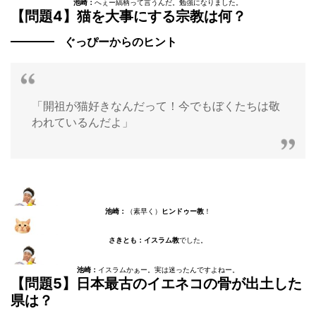
池崎：
へぇー縞柄って言うんだ。勉強になりました。
【問題4】猫を大事にする宗教は何？
ぐっぴーからのヒント
「開祖が猫好きなんだって！今でもぼくたちは敬
われているんだよ」
池崎：
（素早く）
ヒンドゥー教
！
さきとも：イスラム教
でした。
池崎：
イスラムかぁー。実は迷ったんですよねー。
【問題5】日本最古のイエネコの骨が出土した
県は？