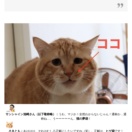
サンシャイン池崎さん（以下敬称略）：
うわ、マジか！全然わからないじゃん！通称か…通
称ね…、うーーーーーん、
猫の夢袋
！
さきとも：
あははは。それはむしろ正解にしたいですね（笑）。正解は、
ヒゲ袋
です！