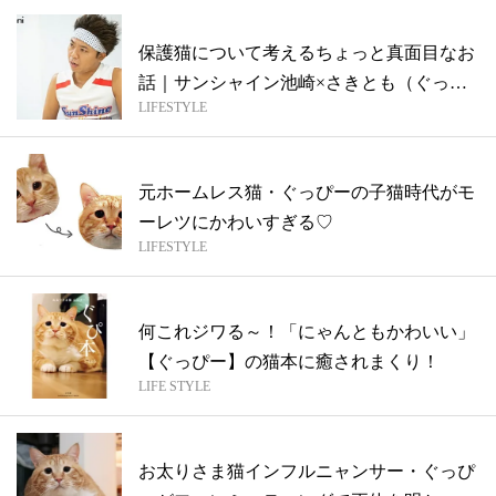
保護猫について考えるちょっと真面目なお
話｜サンシャイン池崎×さきとも（ぐっぴ
LIFESTYLE
ー飼...
元ホームレス猫・ぐっぴーの子猫時代がモ
ーレツにかわいすぎる♡
LIFESTYLE
何これジワる～！「にゃんともかわいい」
【ぐっぴー】の猫本に癒されまくり！
LIFE STYLE
お太りさま猫インフルニャンサー・ぐっぴ