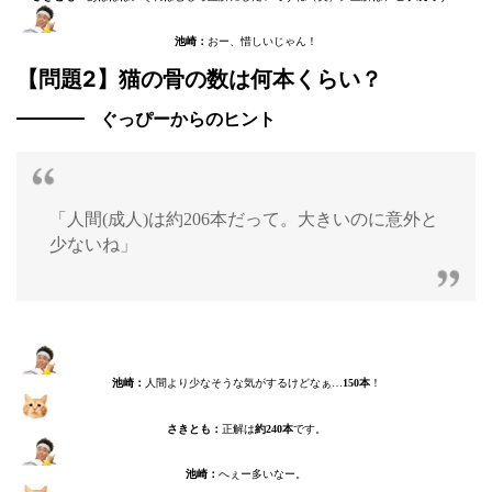
池崎：
おー、惜しいじゃん！
【問題2】猫の骨の数は何本くらい？
ぐっぴーからのヒント
「人間(成人)は約206本だって。大きいのに意外と
少ないね」
池崎：
人間より少なそうな気がするけどなぁ…
150本
！
さきとも：
正解は
約240本
です。
池崎：
へぇー多いなー。