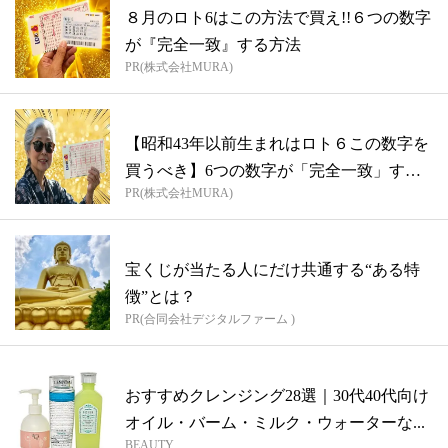
８月のロト6はこの方法で買え!!６つの数字
が『完全一致』する方法
PR(株式会社MURA)
【昭和43年以前生まれはロト６この数字を
買うべき】6つの数字が「完全一致」する
PR(株式会社MURA)
方...
宝くじが当たる人にだけ共通する“ある特
徴”とは？
PR(合同会社デジタルファーム )
おすすめクレンジング28選｜30代40代向け
オイル・バーム・ミルク・ウォーターな...
BEAUTY