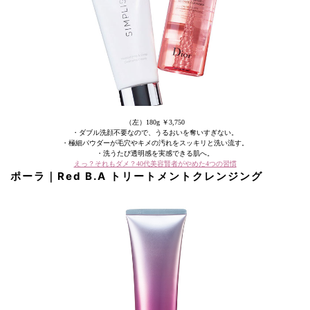
（左）180g ￥3,750
・ダブル洗顔不要なので、うるおいを奪いすぎない。
・極細パウダーが毛穴やキメの汚れをスッキリと洗い流す。
・洗うたび透明感を実感できる肌へ。
えっ？それもダメ？40代美容賢者がやめた4つの習慣
ポーラ｜Red B.A トリートメントクレンジング