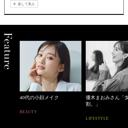
楽して美人
優木まおみさん「女の時間
心地よくいられる
割。」
とは
LIFESTYLE
FASHION