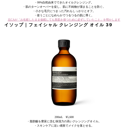
・99%自然由来でできたオイルクレンジング。
・肌のターンオーバーを促し、肌に不純物が溜まることを防ぐ。
・小さな毛穴につまった汚れもしっかりとオフ。
・使うごとになめらかでつるつるの肌に導く。
元CAが「お化粧したまま仮眠しても美肌を保つために必ずしていたこと」を明かします
イソップ｜フェイシャル クレンジング オイル 39
200mL ¥5,600
・脂肪酸を豊富に含む保湿力の高いクレンジングオイル。
・スキンケアに近い感覚でメイクを落とせる。