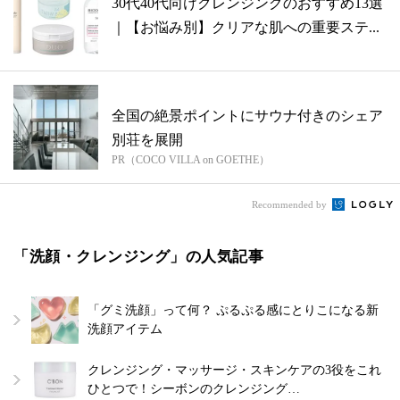
30代40代向けクレンジングのおすすめ13選
｜【お悩み別】クリアな肌への重要ステ...
全国の絶景ポイントにサウナ付きのシェア
別荘を展開
PR（COCO VILLA on GOETHE）
Recommended by
「洗顔・クレンジング」の人気記事
「グミ洗顔」って何？ ぷるぷる感にとりこになる新
洗顔アイテム
クレンジング・マッサージ・スキンケアの3役をこれ
ひとつで！シーボンのクレンジング…