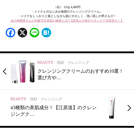
（右） 125g 4,800円
・メイクとのなじみが抜群のクレンジングクリーム。
・メイクをしっかりと落としながら肌にやさしく、洗い流しの早さも◎！
あの神崎恵さんの年齢不詳美肌の秘密とは!?【肌美人の毎日スキンケア全部見せ！】
Facebook
X
Line
Hatena
BEAUTY
洗顔・クレンジング
クレンジングクリームのおすすめ10選！
選び方や…
BEAUTY
洗顔・クレンジング
43種類の美肌成分！【江原道】のクレン
ジングク…