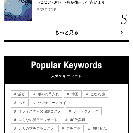
（2/23〜3/1）を数秘術占いで占います
FORTUNE
もっと見る
人気のキーワード
診断
服のお手入れ
韓国
こなれ感
ヘア
セレモニースタイル
オフィス美人の偏愛コスメ
ノーテクメーク
みんなの愛用品レポート
40代美容
大人のプチプラコスメ
プチプラ
無印良品