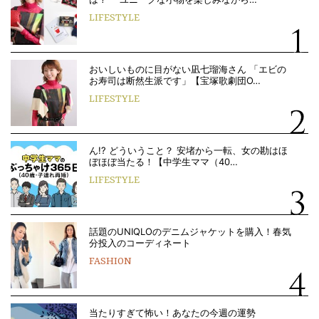
LIFESTYLE
おいしいものに目がない凪七瑠海さん 「エビの
お寿司は断然生派です」【宝塚歌劇団O…
LIFESTYLE
ん!? どういうこと？ 安堵から一転、女の勘はほ
ぼほぼ当たる！【中学生ママ（40…
LIFESTYLE
話題のUNIQLOのデニムジャケットを購入！春気
分投入のコーディネート
FASHION
当たりすぎて怖い！あなたの今週の運勢