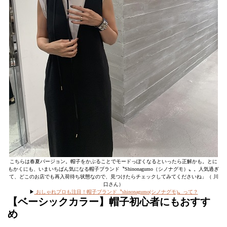
こちらは春夏バージョン。帽子をかぶることでモードっぽくなるといったら正解かも。とに
もかくにも、いまいちばん気になる帽子ブランド〝Shinonagumo（シノナグモ）〟。人気過ぎ
て、どこのお店でも再入荷待ち状態なので、見つけたらチェックしてみてくださいね」（ 川
口さん）
▶︎
おしゃれプロも注目！帽子ブランド〝shinonagumo(シノナグモ)〟って？
【ベーシックカラー】帽子初心者にもおすす
め