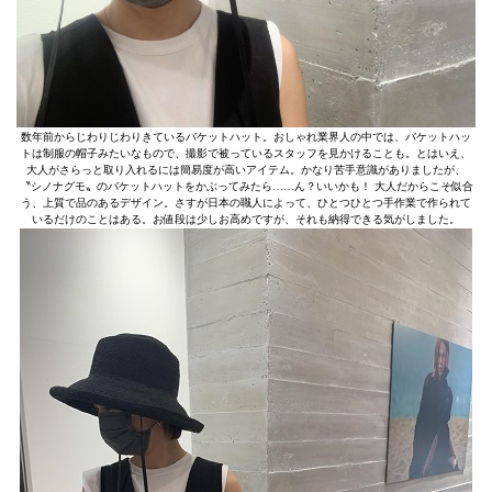
数年前からじわりじわりきているバケットハット。おしゃれ業界人の中では、バケットハッ
トは制服の帽子みたいなもので、撮影で被っているスタッフを見かけることも。とはいえ、
大人がさらっと取り入れるには簡易度が高いアイテム。かなり苦手意識がありましたが、
〝シノナグモ〟のバケットハットをかぶってみたら……ん？いいかも！ 大人だからこそ似合
う、上質で品のあるデザイン。さすが日本の職人によって、ひとつひとつ手作業で作られて
いるだけのことはある。お値段は少しお高めですが、それも納得できる気がしました。