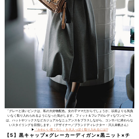
「グレーと淡いピンクは、私の大好物配色。女の子ママだからでしょうか、以前よりも気負
いなく取り入れられるようになった気がします。フィット＆フレアのレディなワンピース
は、ハットやソックスなどカジュアルなニュアンスをプラスしながら、コンサバに終わらな
いスタイリングを目指します」（デザイナー／ブランドディレクター・川人未帆さん）
▶︎
「かわいい着こなし」を大人っぽく取り入れるには!?
【5】黒キャップ×グレーカーディガン×黒ニット×チ