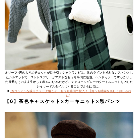
オリーブ×黒の大きめチェックが目を引くシャツワンピは、体のラインを拾わないストンとし
たシルエットで、ストレスフリーがマストなおうち時間に最適。バンドカラーですっきりし
た首元をそのまま生かして着るのもOKだけど、チャコールグレーのタートルニットをINした
レイヤードスタイルにすることでさらに旬に。
▶︎
カジュアルな映えチェック柄こそ、おうち時間で投入！【おうち時間を楽しくおしゃれ
に】
【6】茶色キャスケット×カーキニット×黒パンツ