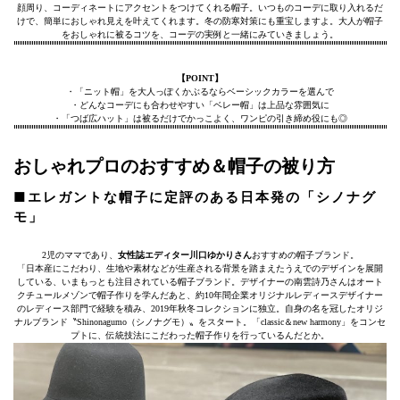
顔周り、コーディネートにアクセントをつけてくれる帽子。いつものコーデに取り入れるだ
けで、簡単におしゃれ見えを叶えてくれます。冬の防寒対策にも重宝しますよ。大人が帽子
をおしゃれに被るコツを、コーデの実例と一緒にみていきましょう。
【POINT】
・「ニット帽」を大人っぽくかぶるならベーシックカラーを選んで
・どんなコーデにも合わせやすい「ベレー帽」は上品な雰囲気に
・「つば広ハット」は被るだけでかっこよく、ワンピの引き締め役にも◎
おしゃれプロのおすすめ＆帽子の被り方
■エレガントな帽子に定評のある日本発の「シノナグ
モ」
2児のママであり、
女性誌エディター川口ゆかりさん
おすすめの帽子ブランド。
「日本産にこだわり、生地や素材などが生産される背景を踏まえたうえでのデザインを展開
している、いまもっとも注目されている帽子ブランド。デザイナーの南雲詩乃さんはオート
クチュールメゾンで帽子作りを学んだあと、約10年間企業オリジナルレディースデザイナー
のレディース部門で経験を積み、2019年秋冬コレクションに独立。自身の名を冠したオリジ
ナルブランド〝Shinonagumo（シノナグモ）〟をスタート。「classic＆new harmony」をコンセ
プトに、伝統技法にこだわった帽子作りを行っているんだとか。