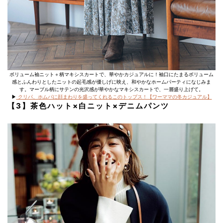
ボリューム袖ニット＋柄マキシスカートで、華やかカジュアルに！袖口にたまるボリューム
感とふんわりとしたニットの起毛感が優しげに映え、和やかなホームパーティになじみま
す。マーブル柄にサテンの光沢感が華やかなマキシスカートで、一層盛り上げて。
▶︎
クリパ、ホムパに顔まわりを盛ってくれるこのトップス！【ワーママの冬カジュアル】
【3】茶色ハット×白ニット×デニムパンツ