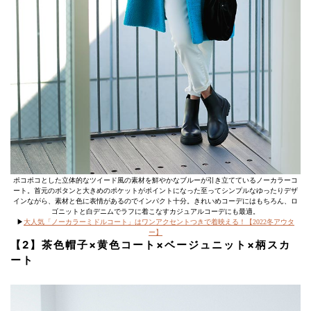
ポコポコとした立体的なツイード風の素材を鮮やかなブルーが引き立てているノーカラーコ
ート。首元のボタンと大きめのポケットがポイントになった至ってシンプルなゆったりデザ
インながら、素材と色に表情があるのでインパクト十分。きれいめコーデにはもちろん、ロ
ゴニットと白デニムでラフに着こなすカジュアルコーデにも最適。
▶︎
大人気「ノーカラーミドルコート」はワンアクセントつきで着映える！【2022冬アウタ
ー】
【2】茶色帽子×黄色コート×ベージュニット×柄スカ
ート