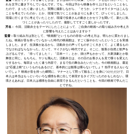
れを文字に書き下ろしているんです。でも、今回は字から映像を作り上げるということをし
たので、まったく違いました。実際に撮影しながら、「そうか、シナリオライターはこんな
ことを考えていたのか」とか、現場で気づくことがあまりにも多くて、びっくりしました。
現場に行くまでに考えていたことが、現場で役者さんの動きとかセリフを聞いて、新たに気
づくことがあったりしたので、撮影しててすごく楽しかったです。
芹名：
今回、活動弁士をテーマにしたことによって、ご自身の映画への取り組み方や考え方
に影響を与えたことはありますか？
監督：
取り組み方は別として、“映画館”というものの存在への考え方は、明らかに変わりまし
たね。映画が音を持っていなかった時代の映画館は、すごく賑やかだったということを実感
しました。まず、生演奏があるから、活動弁士の声ってものすごく大きくて、よく通るもの
でなければならなかった。だって、マイクがない時代ですよ。そこに、観客が自然と歓声を
上げるんです。「待ってました！」「日本一！」とか、掛け声もかかって、大衆演劇とか歌
舞伎と同じ。もちろん、ヤジも飛んだ。活動弁士は、その日のお客さんを見て喋りを変えた
りするから、毎回まったく違う内容で、まるで生の舞台みたいだった。今の映画館は、最近
は“応援上映”というものもあるけど、基本的には観客は喋らないでしょ？ 拍手する人もいな
いでしょ？ 映画が音を持った瞬間に、マナーとして黙って観ることを身につけただけで、日
本人は本当はもっといろいろな感情を表に出して表現するタイプだったのかもしれない。環
境さえあれば、日本人は感情を自由に表現できるんだということも、今回の映画で学んだこ
とですね。