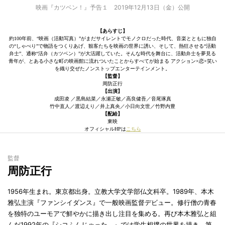
映画『カツベン！』予告１ 2019年12月13日（金）公開
【あらすじ】
約100年前、“映画（活動写真）”がまだサイレントでモノクロだった時代、音楽とともに独自
の“しゃべり”で物語をつくりあげ、観客たちを映画の世界に誘い、そして、熱狂させる“活動
弁士”、通称“活弁（カツベン）”が大活躍していた。そんな時代を舞台に、活動弁士を夢見る
青年が、とある小さな町の映画館に流れついたことからすべてが始まる アクション×恋×笑い
を織り交ぜたノンストップエンターテインメント。
【監督】
周防正行
【出演】
成田凌 ／黒島結菜／永瀬正敏／高良健吾／音尾琢真
竹中直人／渡辺えり／井上真央／小日向文世／竹野内豊
【配給】
東映
オフィシャルHPは
こちら
監督
周防正行
1956年生まれ。東京都出身。立教大学文学部仏文科卒。1989年、本木
雅弘主演『ファンシイダンス』で一般映画監督デビュー。修行僧の青春
を独特のユーモアで鮮やかに描き出し注目を集める。再び本木雅弘と組
んだ1992年の『シコふんじゃった。』では学生相撲の世界を描き、第