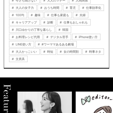
今さら聞けない
大人のマナー
人間関係
大人の女子力
おうち時間
育児
仕事効率化
100均
趣味
仕事も家庭も
夫婦
キャリアアップ
診断
仕事もおしゃれも
川口ゆかりの丁寧な暮らし
韓国
お料理レシピ代用
デジタル苦手
iPhone使い方
LINE使い方
#ワーママあるある劇場
大人かっこいい
時短
女の時間割
時事ネタ
文房具