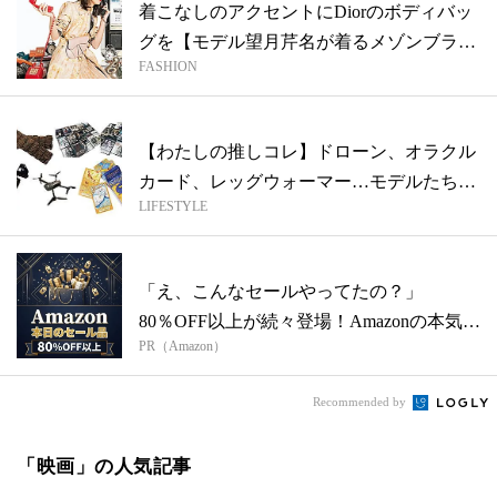
着こなしのアクセントにDiorのボディバッ
グを【モデル望月芹名が着るメゾンブラ
FASHION
ン...
【わたしの推しコレ】ドローン、オラクル
カード、レッグウォーマー…モデルたちが
LIFESTYLE
今ハ...
「え、こんなセールやってたの？」
80％OFF以上が続々登場！Amazonの本気
PR（Amazon）
が...
Recommended by
「映画」の人気記事