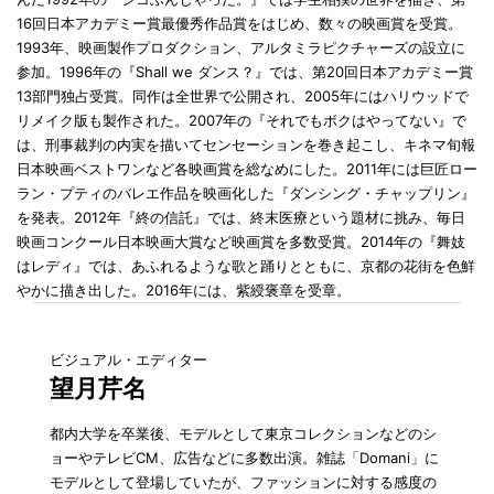
16回日本アカデミー賞最優秀作品賞をはじめ、数々の映画賞を受賞。
1993年、映画製作プロダクション、アルタミラピクチャーズの設立に
参加。1996年の『Shall we ダンス？』では、第20回日本アカデミー賞
13部門独占受賞。同作は全世界で公開され、2005年にはハリウッドで
リメイク版も製作された。2007年の『それでもボクはやってない』で
は、刑事裁判の内実を描いてセンセーションを巻き起こし、キネマ旬報
日本映画ベストワンなど各映画賞を総なめにした。2011年には巨匠ロー
ラン・プティのバレエ作品を映画化した『ダンシング・チャップリン』
を発表。2012年『終の信託』では、終末医療という題材に挑み、毎日
映画コンクール日本映画大賞など映画賞を多数受賞。2014年の『舞妓
はレディ』では、あふれるような歌と踊りとともに、京都の花街を色鮮
やかに描き出した。2016年には、紫綬褒章を受章。
ビジュアル・エディター
望月芹名
都内大学を卒業後、モデルとして東京コレクションなどのシ
ョーやテレビCM、広告などに多数出演。雑誌「Domani」に
モデルとして登場していたが、ファッションに対する感度の