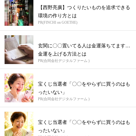
【西野亮廣】つくりたいものを追求できる
環境の作り方とは
PR(FINCHI on GOETHE)
玄関に〇〇置いてる人は金運落ちてます…
金運を上げる方法とは
PR(合同会社デジタルファーム )
宝くじ当選者「〇〇をやらずに買うのはも
ったいない」
PR(合同会社デジタルファーム )
宝くじ当選者「〇〇をやらずに買うのはも
ったいない」