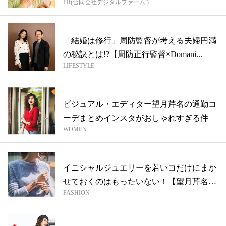
PR(合同会社デジタルファーム )
「結婚は修行」周防監督が考える夫婦円満
の秘訣とは!?【周防正行監督×Domani...
LIFESTYLE
ビジュアル・エディター望月芹名の通勤コ
ーデまとめインスタがおしゃれすぎる件
WOMEN
イニシャルジュエリーを若いコだけにまか
せておくのはもったいない！【望月芹名の
FASHION
おし...