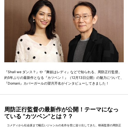
『Shall we ダンス？』や『舞妓はレディ』などで知られる、周防正行監督。
約5年ぶりの最新作となる『カツベン！』（12月13日公開）の魅力について、
『Domani』カバーガールの望月芹名がインタビューしてきました！
周防正行監督の最新作が公開！テーマになっ
ている “カツベン”とは？？
コメディから社会派まで幅広いジャンルの名作を世に送り出してきた、映画監督の周防正