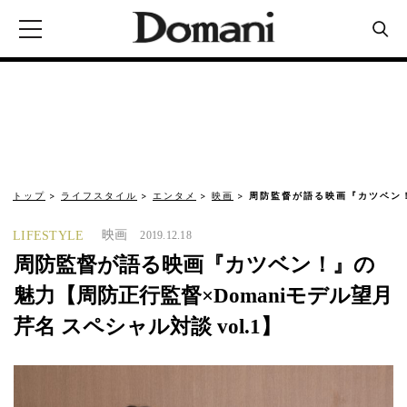
トップ
ライフスタイル
エンタメ
映画
周防監督が語る映画『カツベン！
映画
LIFESTYLE
2019.12.18
周防監督が語る映画『カツベン！』の
魅力【周防正行監督×Domaniモデル望月
芹名 スペシャル対談 vol.1】