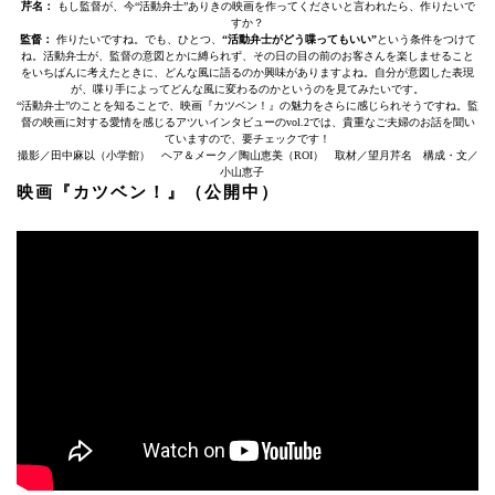
芹名：
もし監督が、今“活動弁士”ありきの映画を作ってくださいと言われたら、作りたいで
すか？
監督：
作りたいですね。でも、ひとつ、
“活動弁士がどう喋ってもいい”
という条件をつけて
ね。活動弁士が、監督の意図とかに縛られず、その日の目の前のお客さんを楽しませること
をいちばんに考えたときに、どんな風に語るのか興味がありますよね。自分が意図した表現
が、喋り手によってどんな風に変わるのかというのを見てみたいです。
“活動弁士”のことを知ることで、映画『カツベン！』の魅力をさらに感じられそうですね。監
督の映画に対する愛情を感じるアツいインタビューのvol.2では、貴重なご夫婦のお話を聞い
ていますので、要チェックです！
撮影／田中麻以（小学館） ヘア＆メーク／陶山恵美（ROI） 取材／望月芹名 構成・文／
小山恵子
映画『カツベン！』（公開中）