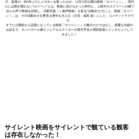
行。監督が、約5年ぶりにメガホンを取ったのが、12月13日公開の映画『カツベン！』。現代
人には聞き慣れない“カツベン”とは、映画に音がなかった時代に、上映中のスクリーンの横で
自らの声で映画を説明し、活動写真（＝無声映画）を彩る“活動弁士”のこと。映画『カツベ
ン！』は、その活動弁士を夢見る青年を主人公（主演：成田 凌）にした、コメディドラマで
す。
すでに公開前から話題になっている映画『カツベン！』の魅力だけではなく、貴重な夫婦の
お話まで、カバーガール兼ビジュアルエディターの望月芹名が周防監督にインタビューして
きました！
サイレント映画をサイレントで観ている観客
は存在しなかった！