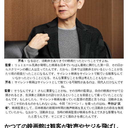
芹名：
なるほど、活動弁士ありきでの映画だったということですよね。
監督：
リュミエール兄弟が発明した映画を日本でいちばん最初に興行した第一日、その日か
らスクリーンの横に人は立ってたんです。だから、日本では活動弁士がいるということが当
たり前の前提だったことになるんです。サイレント映画をサイレントで観ている観客なんて
いなかったということになる。そんな重要なことを僕は考えたこともなかった。
芹名：
サイレント映画はサイレントとして観ている可能性があるのは、現代人だけなんです
ね。
監督：
そうなんですよ！ さらに重要なことがね、その当時の監督は、自分の映画がやがて公
開されるとき、生演奏と活動弁士の語りが入るということを前提として撮っていたことにな
るんです。もしかしたら、サイレント映画を撮っていた監督の意図と言うのは、活動弁士あ
ってこそ伝わるものかもしれないよね。今回『カツベン！』を撮ったのはね、
半分は“反
省”
。映画監督として、日本映画の初期30年間の無声映画を支えていた活動弁士の存在を無視
していたから。なおかつ、活動弁士は、当時の映画監督が映画を作る上で大きな影響を与え
たと思うんです。そこにすごく面白さを感じたんです。
かつての映画館は観客が歓声やヤジを飛ばし