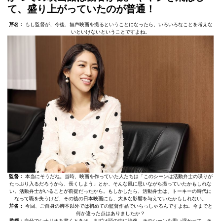
て、盛り上がっていたのが普通！
芹名：
もし監督が、今後、無声映画を撮るということになったら、いろいろなことを考えな
いといけないということですよね。
監督：
本当にそうだね。当時、映画を作っていた人たちは「このシーンは活動弁士の喋りが
たっぷり入るだろうから、長くしよう」とか、そんな風に思いながら撮っていたかもしれな
い。活動弁士がいることが前提だったから。もしかしたら、活動弁士は、トーキーの時代に
なって職を失うけど、その後の日本映画にも、大きな影響を与えていたかもしれない。
芹名：
今回、ご自身の脚本以外では初めての監督作品でいらっしゃるんですよね。今までと
何か違った点はありましたか？
監督：
自分でシナリオを書くときは、まずは頭の中に映像、そのシーンを思い浮かべて、そ