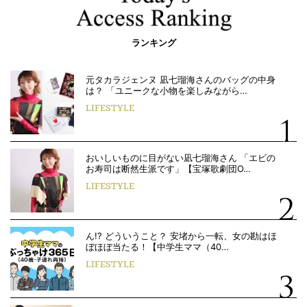
ランキング
元タカラジェンヌ 凪七瑠海さんのバッグの中身
は？ 「ユニークな小物を楽しみながら…
LIFESTYLE
おいしいものに目がない凪七瑠海さん 「エビの
お寿司は断然生派です」【宝塚歌劇団O…
LIFESTYLE
ん!? どういうこと？ 安堵から一転、女の勘はほ
ぼほぼ当たる！【中学生ママ（40…
LIFESTYLE