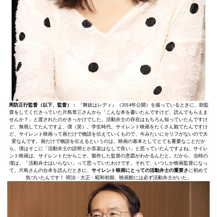
周防正行監督（以下、監督）：
『舞妓はレディ』（2014年公開）を撮っているときに、助監
督をしてくださっていた片島章三さんから「こんな本を書いたんですけど、読んでもらえま
せんか？」と渡されたのがきっかけでした。活動弁士の存在はもちろん知っていたんですけ
ど、無視してたんですよ、僕（笑）。学生時代、サイレント映画をたくさん観てたんですけ
ど、サイレント映画って画だけで物語を伝えていくもので、今みたいにセリフがないので大
変なんです。画だけで物語を伝えるというのは、映画の基本としてとても重要なことだか
ら、僕はそこに「活動弁士の説明とか音楽はなしで良い」と思っていたんですよね。サイレ
ント映画は、サイレントだからこそ、製作した監督の意図がわかるんだと。だから、当時の
僕は、「活動弁士はいらない」って思っていたわけです。それで、いつしか映画監督になっ
て、片島さんの台本を読んだときに、
サイレント映画にとっての活動弁士の重要さ
に初めて
気づいたんです！ 明治・大正・昭和初期、映画館には必ず活動弁士がいた。