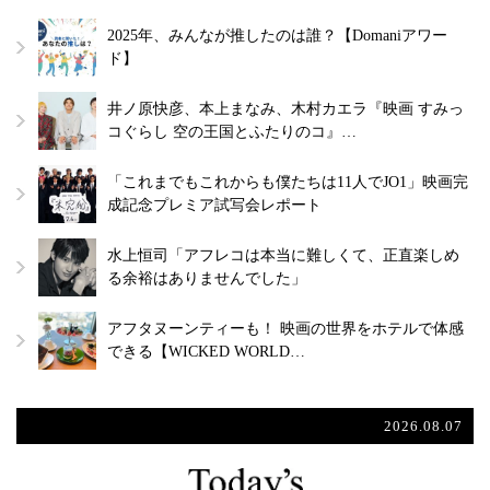
2025年、みんなが推したのは誰？【Domaniアワー
ド】
井ノ原快彦、本上まなみ、木村カエラ『映画 すみっ
コぐらし 空の王国とふたりのコ』…
「これまでもこれからも僕たちは11人でJO1」映画完
成記念プレミア試写会レポート
水上恒司「アフレコは本当に難しくて、正直楽しめ
る余裕はありませんでした」
アフタヌーンティーも！ 映画の世界をホテルで体感
できる【WICKED WORLD…
2026.08.07