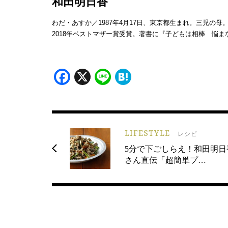
和田明日香
わだ・あすか／1987年4月17日、東京都生まれ。三児の
2018年ベストマザー賞受賞。著書に『子どもは相棒 悩まな
Facebook
X
Line
Hatena
LIFESTYLE
レシピ
5分で下ごしらえ！和田明日
さん直伝「超簡単プ…