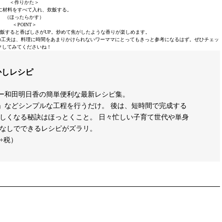
＜作りかた＞
ーに材料をすべて入れ、炊飯する。
（ほったらかす）
＜POINT＞
炊飯すると香ばしさがUP。炒めて焦がしたような香りが楽しめます。
の工夫は、料理に時間をあまりかけられないワーママにとってもきっと参考になるはず。ぜひチェッ
クしてみてくださいね！
かしレシピ
ー和田明日香の簡単便利な最新レシピ集。
」などシンプルな工程を行うだけ。 後は、短時間で完成する
いしくなる秘訣はほっとくこと。 日々忙しい子育て世代や単身
敗なしでできるレシピがズラリ。
（+税）