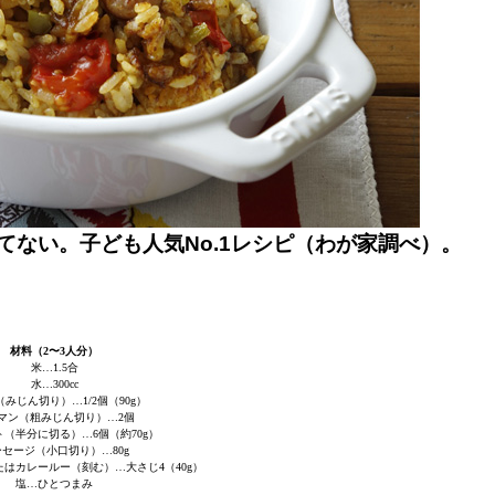
ない。子ども人気No.1レシピ（わが家調べ）。
材料（2〜3人分）
米…1.5合
水…300cc
みじん切り）…1/2個（90g）
マン（粗みじん切り）…2個
（半分に切る）…6個（約70g）
セージ（小口切り）…80g
はカレールー（刻む）…大さじ4（40g）
塩…ひとつまみ