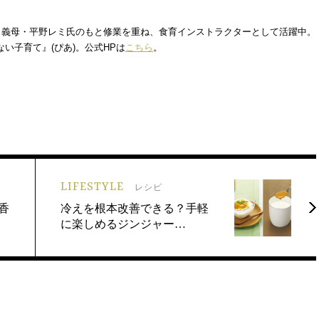
母。義母・平野レミ氏のもと修業を重ね、食育インストラクターとして活躍中。
い子育て』(ぴあ)。公式HPは
こちら
。
LIFESTYLE
レシピ
香
冷えを根本改善できる？手軽
に楽しめるジンジャー…