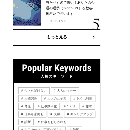
当たりすぎて怖い！あなたの今
週の運勢（2/23〜3/1）を数秘
術占いで占います
FORTUNE
もっと見る
人気のキーワード
今さら聞けない
大人のマナー
人間関係
大人の女子力
おうち時間
育児
仕事効率化
100均
趣味
仕事も家庭も
夫婦
キャリアアップ
診断
仕事もおしゃれも
川口ゆかりの丁寧な暮らし
韓国