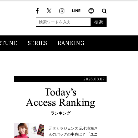
検索
RTUNE
SERIES
RANKING
2026.08.07
ランキング
元タカラジェンヌ 凪七瑠海さ
んのバッグの中身は？ 「ユニ