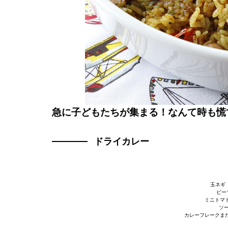
急に子どもたちが集まる！なんて時も慌て
ドライカレー
玉ネギ（
ピー
ミニトマト
ソー
カレーフレークまた