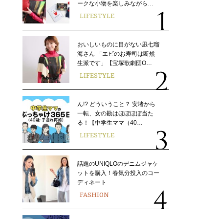
ークな小物を楽しみながら…
LIFESTYLE
おいしいものに目がない凪七瑠
海さん 「エビのお寿司は断然
生派です」【宝塚歌劇団O…
LIFESTYLE
ん!? どういうこと？ 安堵から
一転、女の勘はほぼほぼ当た
る！【中学生ママ（40…
LIFESTYLE
話題のUNIQLOのデニムジャケ
ットを購入！春気分投入のコー
ディネート
FASHION