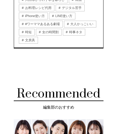
お料理レシピ代用
デジタル苦手
iPhone使い方
LINE使い方
#ワーママあるある劇場
大人かっこいい
時短
女の時間割
時事ネタ
文房具
Recommended
編集部のおすすめ