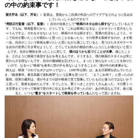
の中の約束事です！
望月芹名（以下、芹名）：
監督は、普段からご自身の作品へのアイデアをどのように生み出
していらっしゃるのですか？
”周防正行監督（以下、監督）：
自分の信条として
“映画のネタは自ら探すな”
としているんで
す。でもね、映画監督だから、どうしても「これは映画になるな」とかそういう見方をしち
ゃうんですよ。それをさせないように、映画のネタは探さずに、普通の生活をしようと。そ
こで自分が驚いたことや面白いと思ったことがあったら、その世界を取材するのが、まず第
一歩。自分がこういう映画を撮りたいと思いながら過ごしていると、見つけたネタやテーマ
を自分の世界に引き寄せようして、どうしても自分の都合の良いふうにしか描けないと思う
んです。自分が興味を持ったことに対して、
僕のほうから近づくことが大事
。感じたこと
を、どのように映画で表現するかを考えるんです。そうすると、僕の映画のスタイルは常に
変わらざる得ないんです。自分の価値観を広げたいし、まったく知らなかったことを知りた
いので、なるべく“映画”を基本に世の中を見ないようすることが、僕の中の約束事かな。
例えば、映画『それでもボクはやってない』（2007年公開）は、ある日新聞を読んでいたと
き、“痴漢事件、東京高裁で逆転無罪”という記事を見つけて、「え？これ何？」と思ったのが
最初。現実の裁判は、僕が今まで小説や映画で見て想像していたものと違うのではないか？
と思って、取材を始めたんです。そうしたら、驚くべきことがたくさんあった。その驚くべ
き世界をどうやって映画で世の中に伝えるか考えて作ったのが、あの作品なんです。振り返
ると、いつも
“驚き”をスタートして映画を作っている
んだなって思いますね。