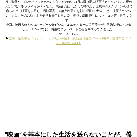
行。監督が、約5年ぶりにメガホンを取ったのが、12月13日公開の映画『カツベン！』。現代
人には聞き慣れない“カツベン”とは、映画に音がなかった時代に、上映中のスクリーンの横で
自らの声で映画を説明し、活動写真（＝無声映画）を彩る“活動弁士”のこと。映画『カツベ
ン！』は、その活動弁士を夢見る青年を主人公（主演：成田 凌）にした、コメディドラマで
す。
今回、映画大好きのカバーガール兼ビジュアルエディターの望月芹奈が、周防監督にインタ
ビュー！ Vol.2では、貴重なプライベートのお話を伺ってきました。
vol.1はこちら
▶︎
監督、最新映画『カツベン！』の魅力を語る【周防正行監督×Domaniモデル望月芹名 スペ
シャル対談 vol.1】
“映画”を基本にした生活を送らないことが、僕