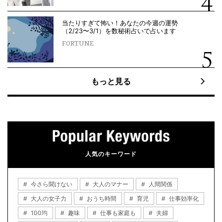
当たりすぎて怖い！あなたの今週の運勢
（2/23〜3/1）を数秘術占いで占います
FORTUNE
もっと見る
人気のキーワード
今さら聞けない
大人のマナー
人間関係
大人の女子力
おうち時間
育児
仕事効率化
100均
趣味
仕事も家庭も
夫婦