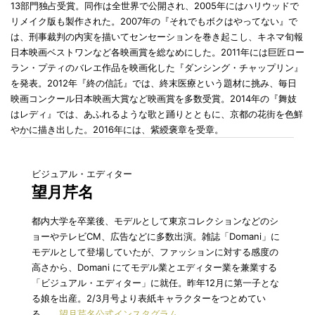
13部門独占受賞。同作は全世界で公開され、2005年にはハリウッドで
リメイク版も製作された。2007年の『それでもボクはやってない』で
は、刑事裁判の内実を描いてセンセーションを巻き起こし、キネマ旬報
日本映画ベストワンなど各映画賞を総なめにした。2011年には巨匠ロー
ラン・プティのバレエ作品を映画化した『ダンシング・チャップリン』
を発表。2012年『終の信託』では、終末医療という題材に挑み、毎日
映画コンクール日本映画大賞など映画賞を多数受賞。2014年の『舞妓
はレディ』では、あふれるような歌と踊りとともに、京都の花街を色鮮
やかに描き出した。2016年には、紫綬褒章を受章。
ビジュアル・エディター
望月芹名
都内大学を卒業後、モデルとして東京コレクションなどのシ
ョーやテレビCM、広告などに多数出演。雑誌「Domani」に
モデルとして登場していたが、ファッションに対する感度の
高さから、Domani にてモデル業とエディター業を兼業する
「ビジュアル・エディター」に就任。昨年12月に第一子とな
る娘を出産。2/3月号より表紙キャラクターをつとめてい
る。
望月芹名公式インスタグラム