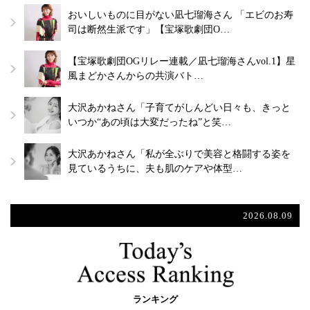
おいしいものに目がない凪七瑠海さん 「エビのお寿
司は断然生派です」【宝塚歌劇団O…
【宝塚歌劇団OGリレー連載／凪七瑠海さんvol.1】星
風まどかさんからの共演バト…
大沢あかねさん「子育てがしんどい日々も、きっと
いつか“あの頃は大変だったね”と笑…
大沢あかねさん「私が全ぶりで美容と格闘する姿を
見ているうちに、夫も肌のケアや体型…
2026.08.09
ランキング