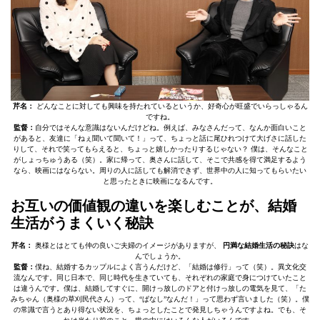
芹名：
どんなことに対しても興味を持たれているというか、好奇心が旺盛でいらっしゃるん
ですね。
監督：
自分ではそんな意識はないんだけどね。例えば、みなさんだって、なんか面白いこと
があると、友達に「ねぇ聞いて聞いて！」って、ちょっと話に尾ひれつけて大げさに話した
りして、それで笑ってもらえると、ちょっと嬉しかったりするじゃない？ 僕は、そんなこと
がしょっちゅうある（笑）。家に帰って、奥さんに話して、そこで共感を得て満足するよう
なら、映画にはならない。周りの人に話しても解消できず、世界中の人に知ってもらいたい
と思ったときに映画になるんです。
お互いの価値観の違いを楽しむことが、結婚
生活がうまくいく秘訣
芹名：
奥様とはとても仲の良いご夫婦のイメージがありますが、
円満な結婚生活の秘訣
はな
んでしょうか。
監督：
僕ね、結婚するカップルによく言うんだけど、「結婚は修行」って（笑）。異文化交
流なんです。同じ日本で、同じ時代を生きていても、それぞれの家庭で身につけていたこと
は違うんです。僕は、結婚してすぐに、開けっ放しのドアと付けっ放しの電気を見て、「た
みちゃん（奥様の草刈民代さん）って、“ぱなし”なんだ！」って思わず言いました（笑）。僕
の常識で言うとあり得ない状況を、ちょっとしたことで発見しちゃうんですよね。でも、そ