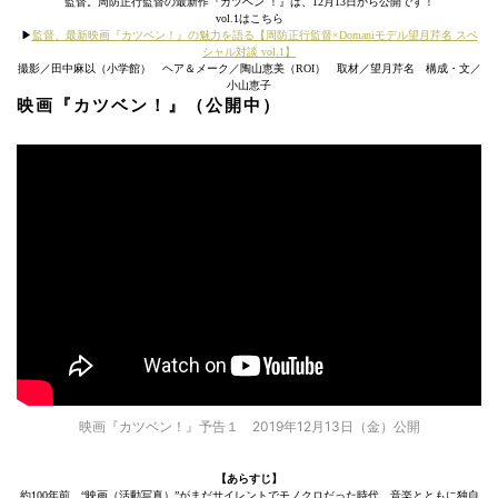
監督。周防正行監督の最新作『カツベン ！』は、12月13日から公開です！
vol.1はこちら
▶︎
監督、最新映画『カツベン！』の魅力を語る【周防正行監督×Domaniモデル望月芹名 スペ
シャル対談 vol.1】
撮影／田中麻以（小学館） ヘア＆メーク／陶山恵美（ROI） 取材／望月芹名 構成・文／
小山恵子
映画『カツベン！』（公開中）
映画『カツベン！』予告１ 2019年12月13日（金）公開
【あらすじ】
約100年前、“映画（活動写真）”がまだサイレントでモノクロだった時代、音楽とともに独自