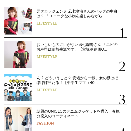
元タカラジェンヌ 凪七瑠海さんのバッグの中身
は？ 「ユニークな小物を楽しみながら…
LIFESTYLE
おいしいものに目がない凪七瑠海さん 「エビの
お寿司は断然生派です」【宝塚歌劇団O…
LIFESTYLE
ん!? どういうこと？ 安堵から一転、女の勘はほ
ぼほぼ当たる！【中学生ママ（40…
LIFESTYLE
話題のUNIQLOのデニムジャケットを購入！春気
分投入のコーディネート
FASHION