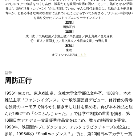
の“しゃべり”で物語をつくりあげ、観客たちを映画の世界に誘い、そして、熱狂させる“活動
弁士”、通称“活弁（カツベン）”が大活躍していた。そんな時代を舞台に、活動弁士を夢見る
青年が、とある小さな町の映画館に流れついたことからすべてが始まる アクション×恋×笑い
を織り交ぜたノンストップエンターテインメント。
【監督】
周防正行
【出演】
成田凌 ／黒島結菜／永瀬正敏／高良健吾／井上真央／音尾琢真
竹中直人／渡辺えり／井上真央／小日向文世／竹野内豊
【配給】
東映
オフィシャルHPは
こちら
監督
周防正行
1956年生まれ。東京都出身。立教大学文学部仏文科卒。1989年、本木
雅弘主演『ファンシイダンス』で一般映画監督デビュー。修行僧の青春
を独特のユーモアで鮮やかに描き出し注目を集める。再び本木雅弘と組
んだ1992年の『シコふんじゃった。』では学生相撲の世界を描き、第
16回日本アカデミー賞最優秀作品賞をはじめ、数々の映画賞を受賞。
1993年、映画製作プロダクション、アルタミラピクチャーズの設立に
参加。1996年の『Shall we ダンス？』では、第20回日本アカデミー賞