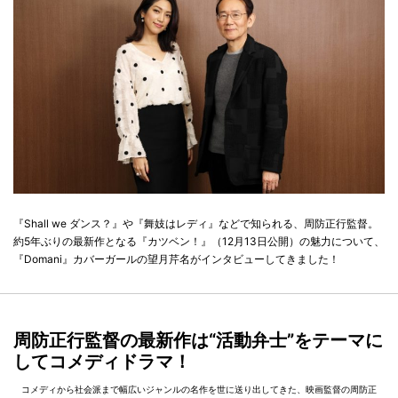
『Shall we ダンス？』や『舞妓はレディ』などで知られる、周防正行監督。
約5年ぶりの最新作となる『カツベン！』（12月13日公開）の魅力について、
『Domani』カバーガールの望月芹名がインタビューしてきました！
周防正行監督の最新作は“活動弁士”をテーマに
してコメディドラマ！
コメディから社会派まで幅広いジャンルの名作を世に送り出してきた、映画監督の周防正