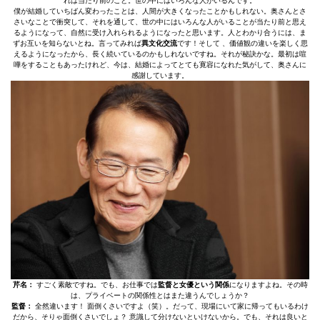
れは当たり前のこと。世の中にはいろんな人がいるんです。
僕が結婚していちばん変わったことは、人間が大きくなったことかもしれない。奥さんとさ
さいなことで衝突して、それを通して、世の中にはいろんな人がいることが当たり前と思え
るようになって、自然に受け入れられるようになったと思います。人とわかり合うには、ま
ずお互いを知らないとね。言ってみれば
異文化交流
です！そして 、価値観の違いを楽しく思
えるようになったから、長く続いているのかもしれないですね。それが秘訣かな。最初は喧
嘩をすることもあったけれど、今は、結婚によってとても寛容になれた気がして、奥さんに
感謝しています。
芹名：
すごく素敵ですね。でも、お仕事では
監督と女優という関係
になりますよね。その時
は、プライベートの関係性とはまた違うんでしょうか？
監督：
全然違います！ 面倒くさいですよ（笑）。だって、現場にいて家に帰ってもいるわけ
だから、そりゃ面倒くさいでしょ？ 意識して分けないといけないから。でも、それは良いと