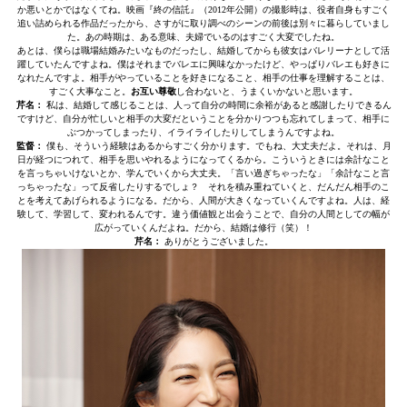
か悪いとかではなくてね。映画『終の信託』（2012年公開）の撮影時は、役者自身もすごく
追い詰められる作品だったから、さすがに取り調べのシーンの前後は別々に暮らしていまし
た。あの時期は、ある意味、夫婦でいるのはすごく大変でしたね。
あとは、僕らは職場結婚みたいなものだったし、結婚してからも彼女はバレリーナとして活
躍していたんですよね。僕はそれまでバレエに興味なかったけど、やっぱりバレエも好きに
なれたんですよ。相手がやっていることを好きになること、相手の仕事を理解することは、
すごく大事なこと。
お互い尊敬
し合わないと、うまくいかないと思います。
芹名：
私は、結婚して感じることは、人って自分の時間に余裕があると感謝したりできるん
ですけど、自分が忙しいと相手の大変だということを分かりつつも忘れてしまって、相手に
ぶつかってしまったり、イライライしたりしてしまうんですよね。
監督：
僕も、そういう経験はあるからすごく分かります。でもね、大丈夫だよ。それは、月
日が経つにつれて、相手を思いやれるようになってくるから。こういうときには余計なこと
を言っちゃいけないとか、学んでいくから大丈夫。「言い過ぎちゃったな」「余計なこと言
っちゃったな」って反省したりするでしょ？ それを積み重ねていくと、だんだん相手のこ
とを考えてあげられるようになる。だから、人間が大きくなっていくんですよね。人は、経
験して、学習して、変われるんです。違う価値観と出会うことで、自分の人間としての幅が
広がっていくんだよね。だから、結婚は修行（笑）！
芹名：
ありがとうございました。