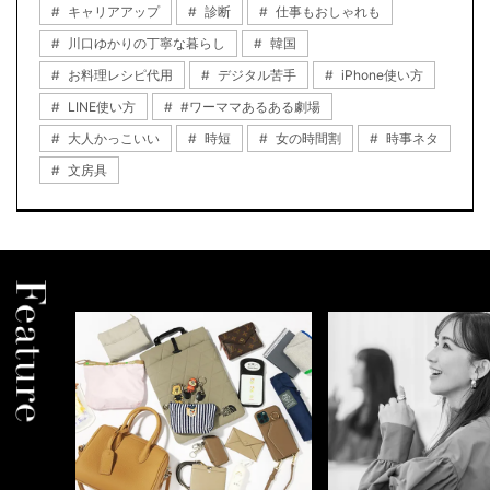
キャリアアップ
診断
仕事もおしゃれも
川口ゆかりの丁寧な暮らし
韓国
お料理レシピ代用
デジタル苦手
iPhone使い方
LINE使い方
#ワーママあるある劇場
大人かっこいい
時短
女の時間割
時事ネタ
文房具