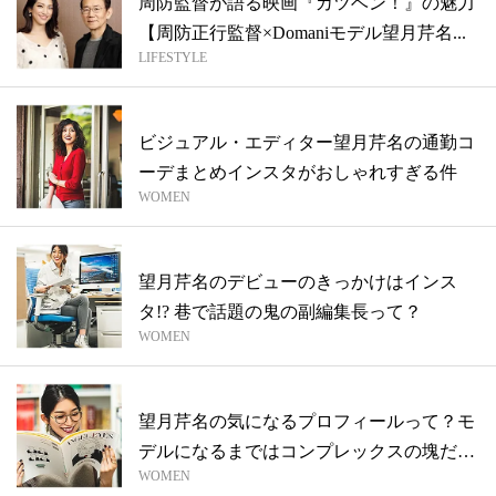
周防監督が語る映画『カツベン！』の魅力
【周防正行監督×Domaniモデル望月芹名...
LIFESTYLE
ビジュアル・エディター望月芹名の通勤コ
ーデまとめインスタがおしゃれすぎる件
WOMEN
望月芹名のデビューのきっかけはインス
タ!? 巷で話題の鬼の副編集長って？
WOMEN
望月芹名の気になるプロフィールって？モ
デルになるまではコンプレックスの塊だっ
WOMEN
た！...