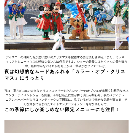
ディズニーの仲間たちが思い思いのクリスマスを披露する姿は楽しさ満点！また、ミッキー
マウスとミニーマウスの軽快なダンスは必見ですよ。ショーの最後にはたくさんの雪が舞う
中、色鮮やかなパイロが打ち上がり、華やかなフィナーレが。
夜は幻想的なムードあふれる「カラー・オブ・クリス
マス」にうっとり
夜は、高さ約15mの大きなクリスマスツリーや小さなツリーのオブジェが光輝く幻想的な水上
エンターテイメントショーを開催。今年は新たに雪が舞う演出が加わり、夜のメディテレー
ニアンハーバーがよりロマンティックな雰囲気に。見ているだけで幸せな気分が高まる、そ
んな輝きに包まれたナイトエンターテイメントをぜひ楽しんで。
この季節にしか楽しめない限定メニューにも注目！