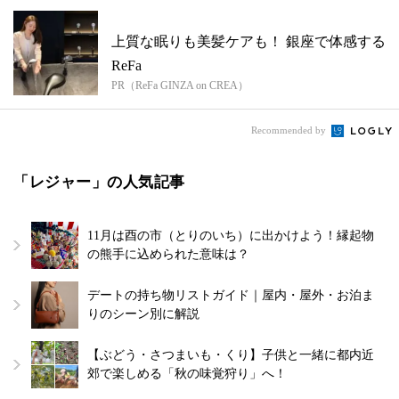
上質な眠りも美髪ケアも！ 銀座で体感する
ReFa
PR（ReFa GINZA on CREA）
Recommended by
「レジャー」の人気記事
11月は酉の市（とりのいち）に出かけよう！縁起物
の熊手に込められた意味は？
デートの持ち物リストガイド｜屋内・屋外・お泊ま
りのシーン別に解説
【ぶどう・さつまいも・くり】子供と一緒に都内近
郊で楽しめる「秋の味覚狩り」へ！