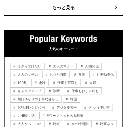
もっと見る
人気のキーワード
今さら聞けない
大人のマナー
人間関係
大人の女子力
おうち時間
育児
仕事効率化
100均
趣味
仕事も家庭も
夫婦
キャリアアップ
診断
仕事もおしゃれも
川口ゆかりの丁寧な暮らし
韓国
お料理レシピ代用
デジタル苦手
iPhone使い方
LINE使い方
#ワーママあるある劇場
大人かっこいい
時短
女の時間割
時事ネタ