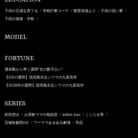
子供の五感を育てる
学校行事コーデ
教育現場より
子供の習い事
/
/
/
/
子供の進路・学校
/
MODEL
FORTUNE
運命数から導く週間“女の数字占い”
【2月の運勢】琉球風水志シウマの九星気学
【2026年の運勢】琉球風水志シウマの九星気学
SERIES
町田啓太
お受験ママの相談室
editor_kao
こじらせ男
/
/
/
/
宝塚歌劇団OG
ワーママあるある劇場
耳恋
/
/