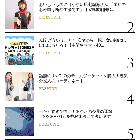
おいしいものに目がない凪七瑠海さん 「エビの
お寿司は断然生派です」【宝塚歌劇団O…
LIFESTYLE
ん!? どういうこと？ 安堵から一転、女の勘はほ
ぼほぼ当たる！【中学生ママ（40…
LIFESTYLE
話題のUNIQLOのデニムジャケットを購入！春気
分投入のコーディネート
FASHION
当たりすぎて怖い！あなたの今週の運勢
（2/23〜3/1）を数秘術占いで占います
FORTUNE