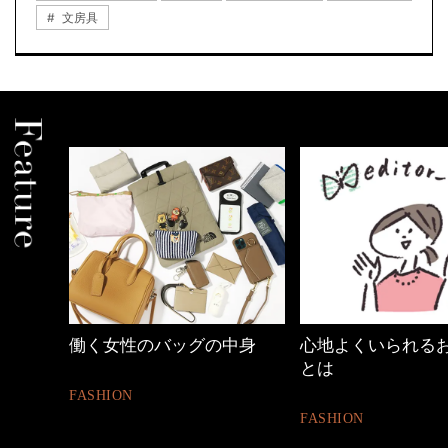
文房具
中身
心地よくいられるおしゃれ
優木まおみさん「
とは
割。」
FASHION
LIFESTYLE