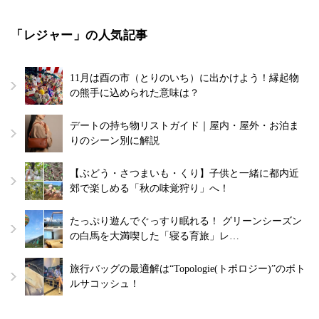
「レジャー」の人気記事
11月は酉の市（とりのいち）に出かけよう！縁起物
の熊手に込められた意味は？
デートの持ち物リストガイド｜屋内・屋外・お泊ま
りのシーン別に解説
【ぶどう・さつまいも・くり】子供と一緒に都内近
郊で楽しめる「秋の味覚狩り」へ！
たっぷり遊んでぐっすり眠れる！ グリーンシーズン
の白馬を大満喫した「寝る育旅」レ…
旅行バッグの最適解は“Topologie(トポロジー)”のボト
ルサコッシュ！