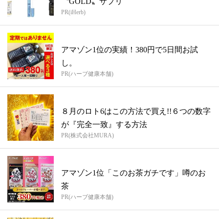
〝GOLD〟サプリ
PR(iHerb)
アマゾン1位の実績！380円で5日間お試
し。
PR(ハーブ健康本舗)
８月のロト6はこの方法で買え!!６つの数字
が『完全一致』する方法
PR(株式会社MURA)
アマゾン1位「このお茶ガチです」噂のお
茶
PR(ハーブ健康本舗)