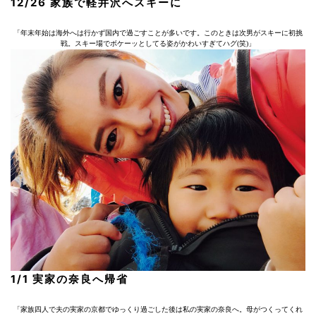
12/26 家族で軽井沢へスキーに
「年末年始は海外へは行かず国内で過ごすことが多いです。このときは次男がスキーに初挑
戦。スキー場でボケーッとしてる姿がかわいすぎてハグ(笑)」
1/1 実家の奈良へ帰省
「家族四人で夫の実家の京都でゆっくり過ごした後は私の実家の奈良へ。母がつくってくれ