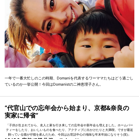
一年で一番大忙しのこの時期、Domaniを代表するワーママたちはどう過ごし
ているのか一挙公開！今回はDomanistの二神恵理子さん。
“代官山での忘年会から始まり、京都&奈良の
実家に帰省”
「子供が生まれてから、友人と家を行き来しての忘年会や新年会も増えました。ホームパー
ティーをしたり、おいしいものを食べたり、アクティブに出かけたりと大満喫。ですが最近
飼っている猫が仔猫を産んだため、今回はお世話中心の地味な年末年始になりそう(笑)」