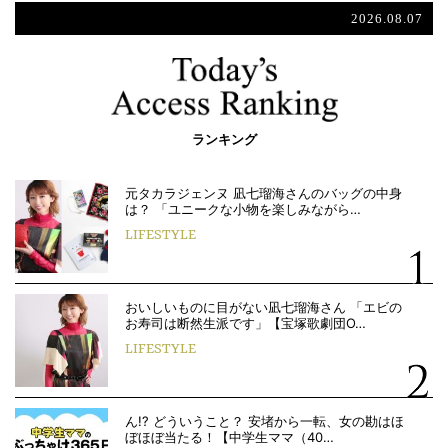
2026.08.07
ランキング
元タカラジェンヌ 凪七瑠海さんのバッグの中身
は？ 「ユニークな小物を楽しみながら…
LIFESTYLE
おいしいものに目がない凪七瑠海さん 「エビの
お寿司は断然生派です」【宝塚歌劇団O…
LIFESTYLE
ん!? どういうこと？ 安堵から一転、女の勘はほ
ぼほぼ当たる！【中学生ママ（40…