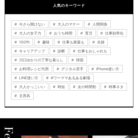
人気のキーワード
今さら聞けない
大人のマナー
人間関係
大人の女子力
おうち時間
育児
仕事効率化
100均
趣味
仕事も家庭も
夫婦
キャリアアップ
診断
仕事もおしゃれも
川口ゆかりの丁寧な暮らし
韓国
お料理レシピ代用
デジタル苦手
iPhone使い方
LINE使い方
#ワーママあるある劇場
大人かっこいい
時短
女の時間割
時事ネタ
文房具