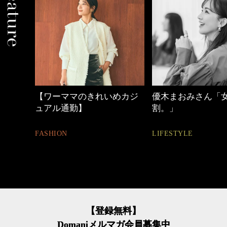
めカジ
優木まおみさん「女の時間
働く女性のバッグ
割。」
FASHION
LIFESTYLE
【登録無料】
Domaniメルマガ会員募集中