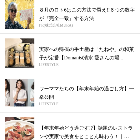
８月のロト6はこの方法で買え!!６つの数字
が『完全一致』する方法
PR(株式会社MURA)
実家への帰省の手土産は「たねや」の和菓
子が定番【Domanist清水 愛さんの場...
LIFESTYLE
ワーママたちの【年末年始の過ごし方】一
挙公開
LIFESTYLE
【年末年始どう過ごす!?】話題のレストラ
ンや実家で美食をとことん味わう！｜