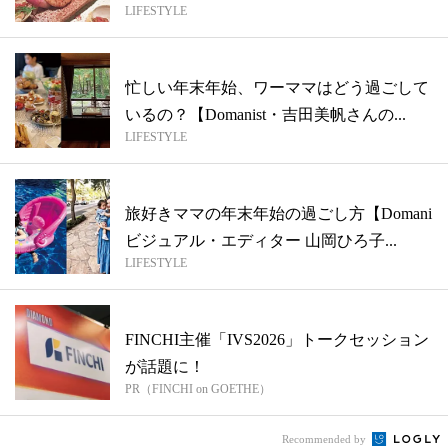
LIFESTYLE
Dom...
忙しい年末年始、ワーママはどう過ごして
いるの？【Domanist・吉田美帆さんの...
LIFESTYLE
旅好きママの年末年始の過ごし方【Domani
ビジュアル・エディター 山岡ひろ子...
LIFESTYLE
FINCHI主催「IVS2026」トークセッション
が話題に！
PR（FINCHI on GOETHE）
Recommended by