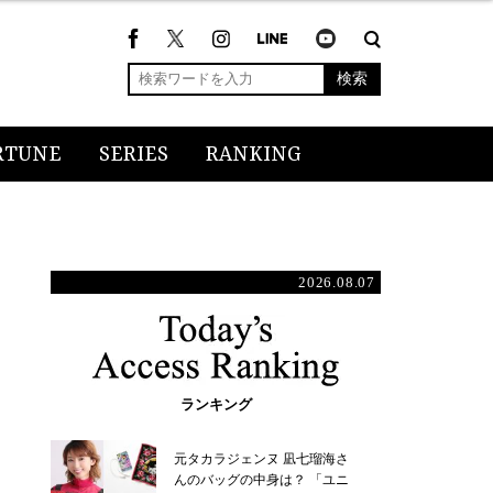
検索
RTUNE
SERIES
RANKING
2026.08.07
ランキング
元タカラジェンヌ 凪七瑠海さ
んのバッグの中身は？ 「ユニ