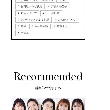
お料理レシピ代用
デジタル苦手
iPhone使い方
LINE使い方
#ワーママあるある劇場
大人かっこいい
時短
女の時間割
時事ネタ
文房具
Recommended
編集部のおすすめ