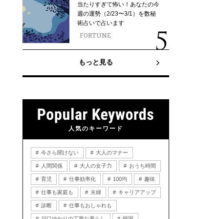
当たりすぎて怖い！あなたの今
週の運勢（2/23〜3/1）を数秘
術占いで占います
FORTUNE
もっと見る
人気のキーワード
今さら聞けない
大人のマナー
人間関係
大人の女子力
おうち時間
育児
仕事効率化
100均
趣味
仕事も家庭も
夫婦
キャリアアップ
診断
仕事もおしゃれも
川口ゆかりの丁寧な暮らし
韓国