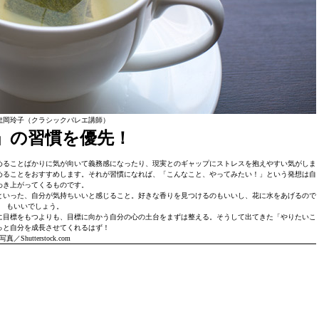
龍岡玲子（クラシックバレエ講師）
」の習慣を優先！
めることばかりに気が向いて義務感になったり、現実とのギャップにストレスを抱えやすい気がしま
めることをおすすめします。それが習慣になれば、「こんなこと、やってみたい！」という発想は自
わき上がってくるものです。
といった、自分が気持ちいいと感じること。好きな香りを見つけるのもいいし、花に水をあげるので
もいいでしょう。
に目標をもつよりも、目標に向かう自分の心の土台をまずは整える。そうして出てきた「やりたいこ
っと自分を成長させてくれるはず！
写真／Shutterstock.com