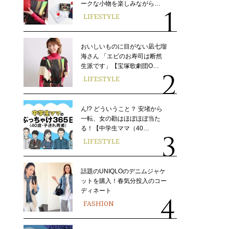
ークな小物を楽しみながら…
LIFESTYLE
おいしいものに目がない凪七瑠
海さん 「エビのお寿司は断然
生派です」【宝塚歌劇団O…
LIFESTYLE
ん!? どういうこと？ 安堵から
一転、女の勘はほぼほぼ当た
る！【中学生ママ（40…
LIFESTYLE
話題のUNIQLOのデニムジャケ
ットを購入！春気分投入のコー
ディネート
FASHION