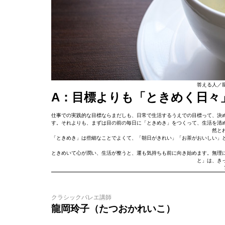
答える人／
A：目標よりも「ときめく日々
仕事での実践的な目標ならまだしも、日常で生活するうえでの目標って、決
す。それよりも、まずは目の前の毎日に「ときめき」をつくって、生活を清
然と
「ときめき」は些細なことでよくて、「朝日がきれい」「お茶がおいしい」
ときめいて心が潤い、生活が整うと、運も気持ちも前に向き始めます。無理
と」は、き
クラシックバレエ講師
龍岡玲子（たつおかれいこ）