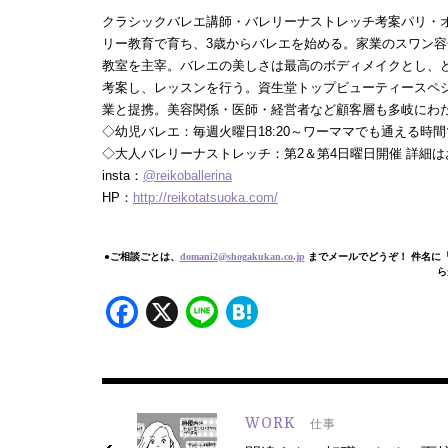
クラシックバレエ講師・バレリーナストレッチ考案パリ・
リー教育で育ち、3歳からバレエを始める。家業のスワン
教室を主宰。バレエの美しさは最高のボディメイクとし、
考案し、レッスンを行う。資生堂トップビューティースペシャ
業と提携。美容関係・医師・経営者など顧客層も多岐にわた
◇幼児バレエ：毎週火曜日18:20～ワーママでも通える時間で
◇大人バレリーナストレッチ：第2＆第4日曜日開催 詳細
insta：
@reikoballerina
HP：
http://reikotatsuoka.com/
●ご相談ごとは、
domani2@shogakukan.co.jp
までメールでどうぞ！ 件名に
ら
Facebook
X
Line
Hatena
WORK
仕事