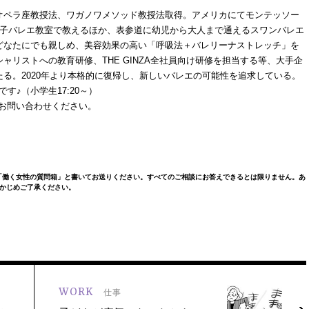
オペラ座教授法、ワガノワメソッド教授法取得。アメリカにてモンテッソー
容子バレエ教室で教えるほか、表参道に幼児から大人まで通えるスワンバレエ
どなたにでも親しめ、美容効果の高い「呼吸法＋バレリーナストレッチ」を
リストへの教育研修、THE GINZA全社員向け研修を担当する等、大手企
る。2020年より本格的に復帰し、新しいバレエの可能性を追求している。
す♪（小学生17:20～）
はお問い合わせください。
「働く女性の質問箱」と書いてお送りください。すべてのご相談にお答えできるとは限りません。あ
かじめご了承ください。
WORK
仕事