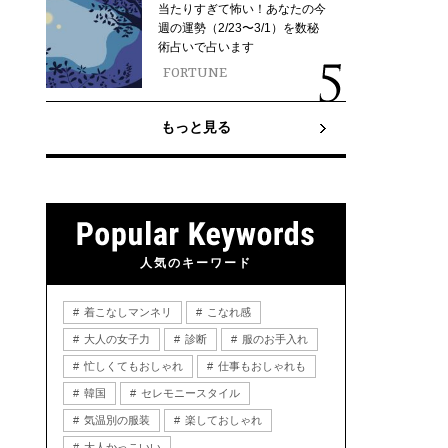
当たりすぎて怖い！あなたの今
週の運勢（2/23〜3/1）を数秘
術占いで占います
FORTUNE
もっと見る
人気のキーワード
着こなしマンネリ
こなれ感
大人の女子力
診断
服のお手入れ
忙しくてもおしゃれ
仕事もおしゃれも
韓国
セレモニースタイル
気温別の服装
楽しておしゃれ
大人かっこいい