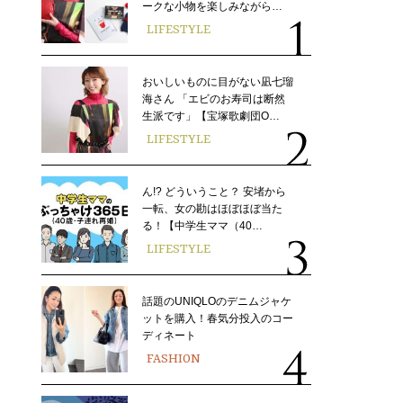
ークな小物を楽しみながら…
LIFESTYLE
おいしいものに目がない凪七瑠
海さん 「エビのお寿司は断然
生派です」【宝塚歌劇団O…
LIFESTYLE
ん!? どういうこと？ 安堵から
一転、女の勘はほぼほぼ当た
る！【中学生ママ（40…
LIFESTYLE
話題のUNIQLOのデニムジャケ
ットを購入！春気分投入のコー
ディネート
FASHION