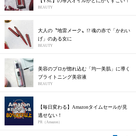
【YSL】の導入オイルがとにかくすごい！
BEAUTY
大人の〝地雷メーク〟!? 魂の赤で「かわい
げ」のある女に
BEAUTY
美容のプロが惚れ込む「均一美肌」に導く
ブライトニング美容液
BEAUTY
【毎日変わる】Amazonタイムセールが見
逃せない！
PR（Amazon）