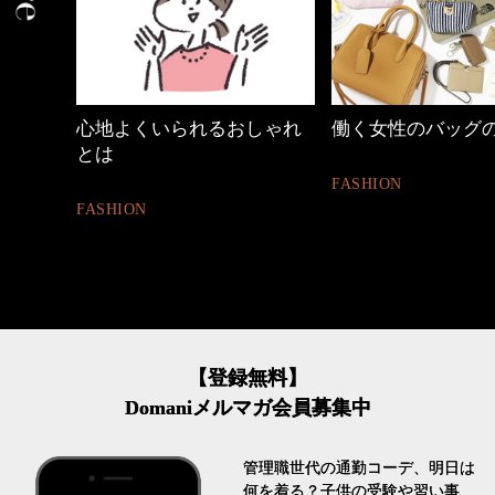
めカジ
心地よくいられるおしゃれ
働く女性のバッグ
とは
FASHION
FASHION
【登録無料】
Domaniメルマガ会員募集中
管理職世代の通勤コーデ、明日は
何を着る？子供の受験や習い事、