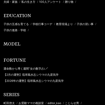
夫婦・家族
私の生き方
100人アンケート
贈り物
/
/
/
/
EDUCATION
子供の五感を育てる
学校行事コーデ
教育現場より
子供の習い事
/
/
/
/
子供の進路・学校
/
MODEL
FORTUNE
運命数から導く週間“女の数字占い”
【2月の運勢】琉球風水志シウマの九星気学
【2026年の運勢】琉球風水志シウマの九星気学
SERIES
町田啓太
お受験ママの相談室
editor_kao
こじらせ男
/
/
/
/