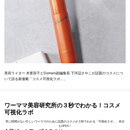
美容ライター 木更容子とDomani副編集長 下河辺さやこが話題のコスメにつ
いて語る新連載「コスメ可視化ラボ」。
ワーママ美容研究所の３秒でわかる！コスメ
可視化ラボ
常に時間がない忙しいワーママのために話題のコスメが３秒でわかる「可視化ラボ」、本日
もOPEN！