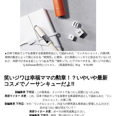
▲日本で初めてシワを改善する医薬部外品として認められた「リンクルショット」の第2弾。
表情の動きによって肌にかかる〝表情圧〟に着目。まだ表面にハッキリと刻まれていないけ
れど、内部でひずみを起こしつつある予兆〝潜伏シワ〟にアプローチする。笑いジワが気に
なるDomani世代にジャスト。［医薬部外品］40ｇ ￥10,000
笑いジワは幸福ママの勲章！？いやいや最新
コスメでノーサンキューだよ!!
副編集長 下河辺
：この発表会、インパクトアあったし話題になったよね。
美容ライター 木更
：これ、日本で初めてシワを改善する医薬部外品として認められた「リン
クルショット」の第二弾。
副編集長 下河辺
：その「リンクルショット」のほうの研究員も発表会に登場したんだけど、
右のほうれい線が消えていて！
美容ライター 木更
：ポーラの研究成果はスゴい。
副編集長 下河辺
：半顔、塗り続けたんですって。