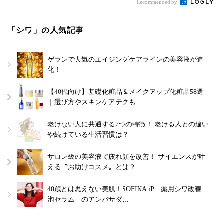
Recommended by
「シワ」の人気記事
ゲランで人気のエイジングケアラインの美容液が進
化！
【40代向け】基礎化粧品＆メイクアップ化粧品58選
｜選び方やスキンケアテクも
老けない人に共通する7つの特徴！ 老ける人との違い
や続けている生活習慣は？
サロン級の美容液で疲れ顔を改善！ サイエンスが叶
える〝お助けコスメ〟とは？
40歳とは思えない美肌！SOFINA iP「薬用シワ改善
泡セラム」のアンバサダ…