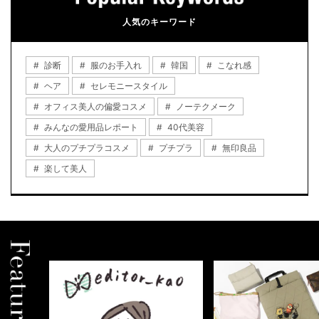
人気のキーワード
診断
服のお手入れ
韓国
こなれ感
ヘア
セレモニースタイル
オフィス美人の偏愛コスメ
ノーテクメーク
みんなの愛用品レポート
40代美容
大人のプチプラコスメ
プチプラ
無印良品
楽して美人