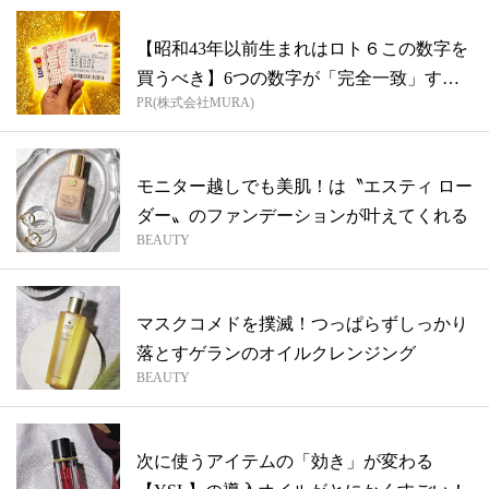
【昭和43年以前生まれはロト６この数字を
買うべき】6つの数字が「完全一致」する
PR(株式会社MURA)
方...
モニター越しでも美肌！は〝エスティ ロー
ダー〟のファンデーションが叶えてくれる
BEAUTY
マスクコメドを撲滅！つっぱらずしっかり
落とすゲランのオイルクレンジング
BEAUTY
次に使うアイテムの「効き」が変わる