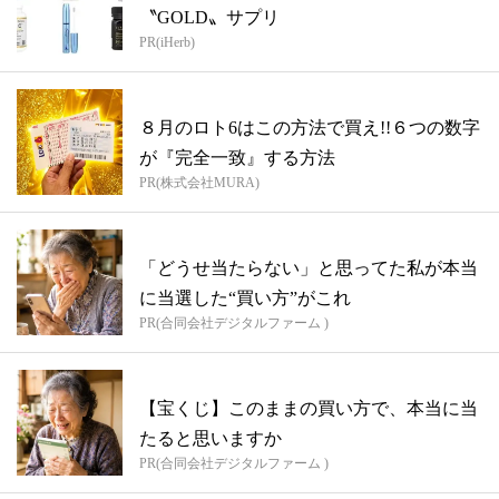
〝GOLD〟サプリ
PR(iHerb)
８月のロト6はこの方法で買え!!６つの数字
が『完全一致』する方法
PR(株式会社MURA)
「どうせ当たらない」と思ってた私が本当
に当選した“買い方”がこれ
PR(合同会社デジタルファーム )
【宝くじ】このままの買い方で、本当に当
たると思いますか
PR(合同会社デジタルファーム )