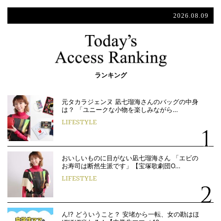
2026.08.09
ランキング
元タカラジェンヌ 凪七瑠海さんのバッグの中身
は？ 「ユニークな小物を楽しみながら…
LIFESTYLE
おいしいものに目がない凪七瑠海さん 「エビの
お寿司は断然生派です」【宝塚歌劇団O…
LIFESTYLE
ん!? どういうこと？ 安堵から一転、女の勘はほ