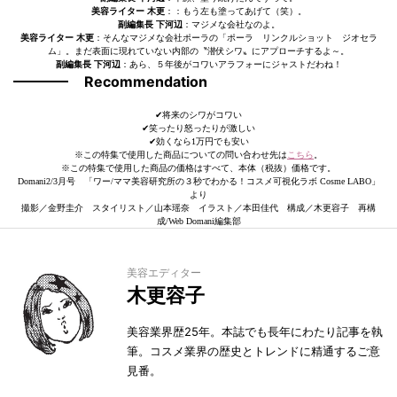
美容ライター 木更
：：もう左も塗ってあげて（笑）。
副編集長 下河辺
：マジメな会社なのよ。
美容ライター 木更
：そんなマジメな会社ポーラの「ポーラ リンクルショット ジオセラ
ム」。まだ表面に現れていない内部の〝潜伏シワ〟にアプローチするよ～。
副編集長 下河辺
：あら、５年後がコワいアラフォーにジャストだわね！
Recommendation
✔︎将来のシワがコワい
✔︎笑ったり怒ったりが激しい
✔︎効くなら1万円でも安い
※この特集で使用した商品についての問い合わせ先は
こちら
。
※この特集で使用した商品の価格はすべて、本体（税抜）価格です。
Domani2/3月号 「ワー/ママ美容研究所の３秒でわかる！コスメ可視化ラボ Cosme LABO」
より
撮影／金野圭介 スタイリスト／山本瑶奈 イラスト／本田佳代 構成／木更容子 再構
成/Web Domani編集部
美容エディター
木更容子
美容業界歴25年。本誌でも長年にわたり記事を執
筆。コスメ業界の歴史とトレンドに精通するご意
見番。