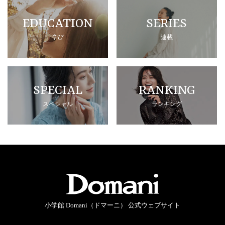
EDUCATION
SERIES
学び
連載
SPECIAL
RANKING
スペシャル
ランキング
小学館 Domani（ドマーニ） 公式ウェブサイト