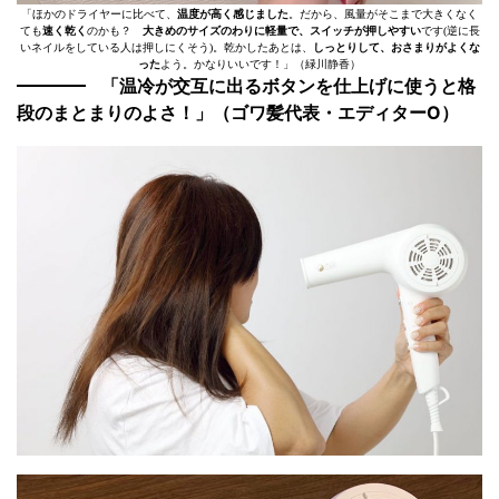
「ほかのドライヤーに比べて、
温度が高く感じました
。だから、風量がそこまで大きくなく
ても
速く乾く
のかも？
大きめのサイズのわりに軽量で、スイッチが押しやすい
です(逆に長
いネイルをしている人は押しにくそう)。乾かしたあとは、
しっとりして、おさまりがよくな
った
よう。かなりいいです！」（緑川静香）
「温冷が交互に出るボタンを仕上げに使うと格
段のまとまりのよさ！」（ゴワ髪代表・エディターO）