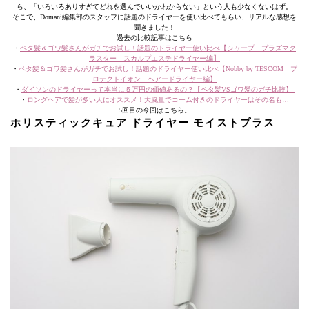
ら、「いろいろありすぎてどれを選んでいいかわからない」という人も少なくないはず。
そこで、Domani編集部のスタッフに話題のドライヤーを使い比べてもらい、リアルな感想を
聞きました！
過去の比較記事はこちら
・
ペタ髪＆ゴワ髪さんがガチでお試し！話題のドライヤー使い比べ【シャープ プラズマク
ラスター スカルプエステドライヤー編】
・
ペタ髪＆ゴワ髪さんがガチでお試し！話題のドライヤー使い比べ【Nobby by TESCOM プ
ロテクトイオン ヘアードライヤー編】
・
ダイソンのドライヤーって本当に５万円の価値あるの？【ペタ髪VSゴワ髪のガチ比較】
・
ロングヘアで髪が多い人にオススメ！大風量でコーム付きのドライヤーはその名も…
5回目の今回はこちら。
ホリスティックキュア ドライヤー モイストプラス