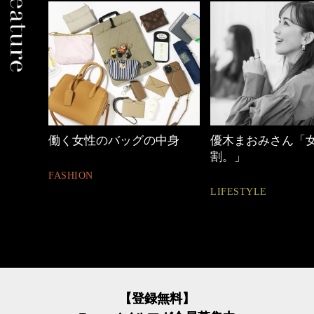
中身
優木まおみさん「女の時間
心地よくいられる
割。」
とは
LIFESTYLE
FASHION
【登録無料】