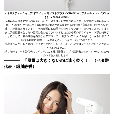
▲ホリスティックキュア ドライヤー モイストプラス CCID-P02W（アタッチメントノズル付
き） ￥22,000（税別）
天然鉱石が理想の髪への近道だった？ 温泉地から採掘されるミネラル豊富な天然鉱石から
は、人体の水分やタンパク質に有効に働きかける遠赤外線の一種「育成光線（テラヘルツ
波）」が放出されています。それが髪にも効果をもたらさないか？ ということで、さまざ
まな天然鉱石をなりたい髪質に合わせてブレンドしたのが今回のドライヤー。内部に特殊加
工することで、髪の健康を内側からアプローチ。理想のヘアスタイルを叶え、さらにドライ
時間も劇的に短縮。「人生変える」ドライヤーとはこのこと！
美容師さんからも人気のドライヤーなので、もしかしたらヘアサロンで見かけたことがある
かもしれません。
試したのは、ペタ髪代表のしずちゃんこと緑川静香と、ゴワ髪代表のエディターO。2人から
のレポをお届けします。
「風量は大きくないのに速く乾く！」（ペタ髪
代表・緑川静香）