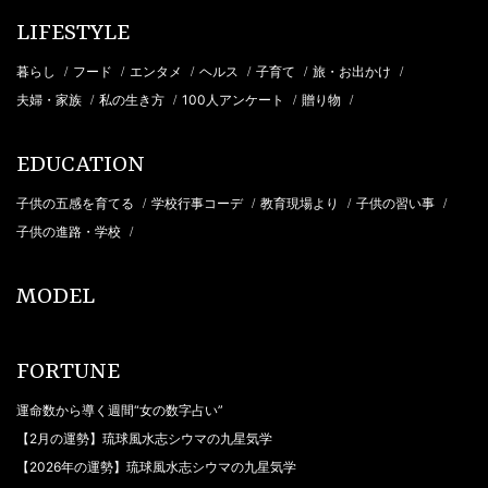
LIFESTYLE
暮らし
フード
エンタメ
ヘルス
子育て
旅・お出かけ
/
/
/
/
/
/
夫婦・家族
私の生き方
100人アンケート
贈り物
/
/
/
/
EDUCATION
子供の五感を育てる
学校行事コーデ
教育現場より
子供の習い事
/
/
/
/
子供の進路・学校
/
MODEL
FORTUNE
運命数から導く週間“女の数字占い”
【2月の運勢】琉球風水志シウマの九星気学
【2026年の運勢】琉球風水志シウマの九星気学