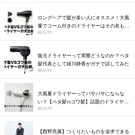
ロングヘアで髪が多い人にオススメ！大風
量でコーム付きのドライヤーはその名も…
BEAUTY
復元ドライヤーって実際どうなのか？ペタ
髪代表として緑川静香がガチで試してみた
BEAUTY
大風量ドライヤーってパサパサにならな
い？【ペタ髪vsゴワ髪】話題のドライヤー
BEAUTY
比べ
【西野亮廣】つくりたいものを追求できる