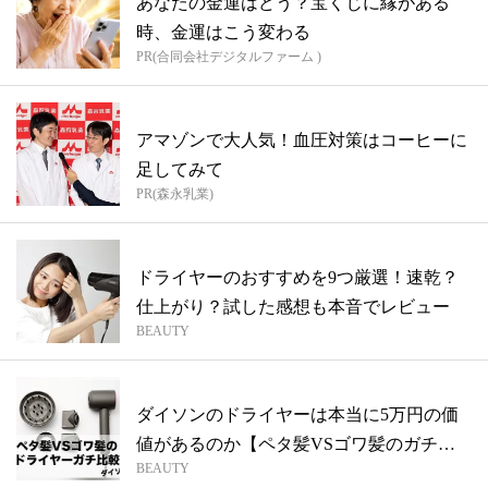
あなたの金運はどう？宝くじに縁がある
時、金運はこう変わる
PR(合同会社デジタルファーム )
アマゾンで大人気！血圧対策はコーヒーに
足してみて
PR(森永乳業)
ドライヤーのおすすめを9つ厳選！速乾？
仕上がり？試した感想も本音でレビュー
BEAUTY
ダイソンのドライヤーは本当に5万円の価
値があるのか【ペタ髪VSゴワ髪のガチ比
BEAUTY
較】