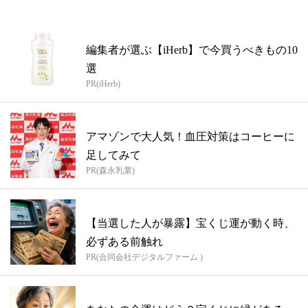
編集者が選ぶ【iHerb】で今買うべきもの10
選
PR(iHerb)
アマゾンで大人気！血圧対策はコーヒーに
足してみて
PR(森永乳業)
【当選した人が暴露】宝くじ運が動く時、
必ずある前触れ
PR(合同会社デジタルファーム )