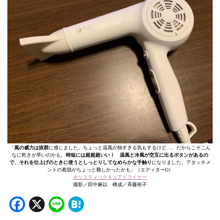
「
風の威力は抜群
に感じました。ちょっと温風が熱すぎる気もするけど…、だからこそこん
なに乾きが早いのかも。
時短には超超超いい！ 温風と冷風が交互に出るボタンがあるの
で、それを仕上げのときに使うとしっとりしてなめらかな手触り
になりました。アタッチメ
ントの着脱がちょっと難しかったかも」（エディターO）
ホリスティックキュアドライヤー
撮影／田中麻以 構成／斉藤裕子
Facebook
X
Line
Hatena