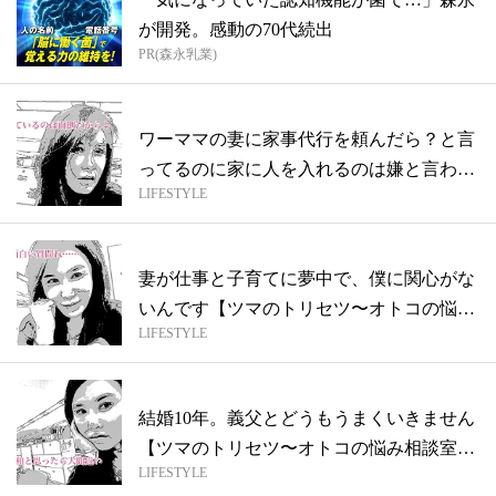
が開発。感動の70代続出
PR(森永乳業)
ワーママの妻に家事代行を頼んだら？と言
ってるのに家に人を入れるのは嫌と言われ
LIFESTYLE
て…...
妻が仕事と子育てに夢中で、僕に関心がな
いんです【ツマのトリセツ〜オトコの悩み
LIFESTYLE
相談...
結婚10年。義父とどうもうまくいきません
【ツマのトリセツ〜オトコの悩み相談室
LIFESTYLE
４】