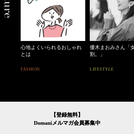
しゃれ
優木まおみさん「女の時間
働く女性のバッグ
割。」
FASHION
LIFESTYLE
【登録無料】
Domaniメルマガ会員募集中