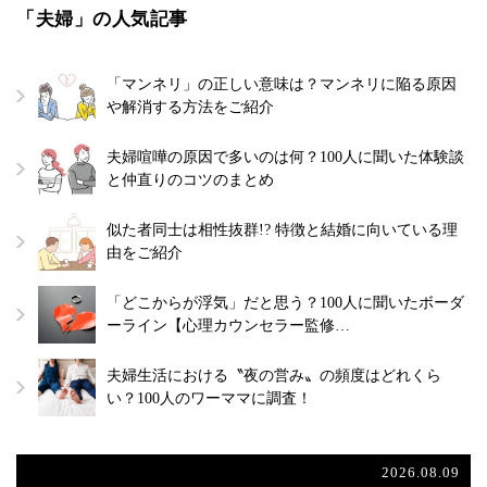
「夫婦」の人気記事
「マンネリ」の正しい意味は？マンネリに陥る原因
や解消する方法をご紹介
夫婦喧嘩の原因で多いのは何？100人に聞いた体験談
と仲直りのコツのまとめ
似た者同士は相性抜群!? 特徴と結婚に向いている理
由をご紹介
「どこからが浮気」だと思う？100人に聞いたボーダ
ーライン【心理カウンセラー監修…
夫婦生活における〝夜の営み〟の頻度はどれくら
い？100人のワーママに調査！
2026.08.09