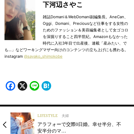
下河辺さやこ
雑誌Domani＆WebDomani副編集長。AneCan、
Oggi、Domani、Preciousなど仕事をする女性の
ためのファッション＆美容編集者として女ゴコロ
を深掘りすること四半世紀。Amazonもなかった
時代に入社3年目で出産後、連載「産みたい、で
も…」などワーキングマザー向けのコンテンツの立ち上げにも携わる。
instagram
@sayako_shimokobe
Facebook
X
Line
Hatena
LIFESTYLE
夫婦
アラフォーで交際0日婚。幸せ半分、不
安半分のマ…