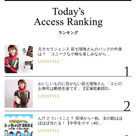
ランキング
元タカラジェンヌ 凪七瑠海さんのバッグの中身
は？ 「ユニークな小物を楽しみながら…
LIFESTYLE
おいしいものに目がない凪七瑠海さん 「エビの
お寿司は断然生派です」【宝塚歌劇団O…
LIFESTYLE
ん!? どういうこと？ 安堵から一転、女の勘はほ
ぼほぼ当たる！【中学生ママ（40…
LIFESTYLE