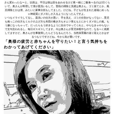
さん変わったなーと。以前は、平日は朝は顔をあわせるけど夜一緒にご飯食べるのは2日くら
いで、奥さんが料理して僕が皿洗いをして。普段の掃除と洗濯は奥さん、ゴミ捨てとか、風
呂掃除とかは僕、みたいに家事分担もしてました。けどね、子どもが生まれた途端にめっち
ゃ神経質にダメ出しが入るようになったんですよ。
いつもイライラしてるし、皿洗いの仕方が悪い、手を洗え、ゴミの分別がなってない…育児
も抱っこの仕方もミルクの上げ方も布団の敷き方もオムツ替えもとにかくダメ出しの嵐。も
う嫌になっちゃって。だったらもう好きなように自分でやってくれと。やらなきゃやらない
で文句言われるし、毎日ギスギスしてます。今は奥さんが育児休暇中なので、なるべく残業
してますけど、奥さんが仕事復帰したらどうなるんだろう。当然保育園の送り迎えとかはす
るつもりですけどね。今から気が重いです。
「奥様の疲労と赤ちゃんを守りたい！と言う気持ちを
わかってあげてください」