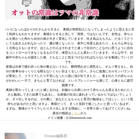
パパになったばかりのCさんからすると、奥様が突然別人になってしまったように思えると言
う気持ちもわかりますが、奥様からすると決して「突然」ではないんです。女性は、赤ちゃ
んを授かった時から自分の体が大きく変化していきます。吐き気はもちろん、だるくてどう
しても起き上がれなかったり、腰が痛くなったり、夜中に何度も起きたり…もちろん何もな
く元気な人もいますが、ほとんどの人はそれまでと違って自分のことなのに思うように自分
をコントロールできなくなるものです。体型もどんどん変わっていきます。そんな中で、妊
娠中や赤ちゃんが誕生した後、どんなことに気をつけなければならないかを勉強していくの
です。
産後は出産で疲れ切った体が癒えないうちに、数時間おきに授乳をし、オムツ替えをし、自
分の食事をゆっくりとる暇もないくらい目まぐるしい日々。さらに急激にホルモンバランス
が変化して、イライラしたり不安になったり急に涙が出てきたり…。産まれたての赤ちゃん
がかわいい一方で、きちんと育てなければ、というプレッシャーも感じて、心身ともに疲労
困憊です。
奥様が変わってしまったと感じるのは、妊娠から出産にかけて赤ちゃんを迎えるためにたく
さん勉強してきた結果でもあるし、出産後の生活に疲れきっているからではないでしょう
か。ダメ出しするのは、その裏に「あなたにもちゃんと育児の勉強をしてほしい」という気
持ちがあるのだと思いますよ。奥様だって、きっと笑顔で過ごしたいと思っているはず。
まずは、奥様がイライラしたりダメ出しをする理由に、一旦寄り添ってあげてくださいね。
過去の相談は
こちら
から
メイン画像：(C)Shutterstock.com
Domani編集部