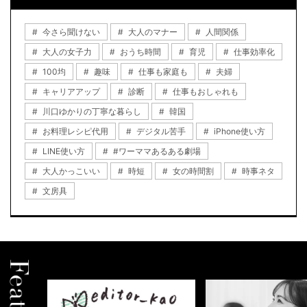
今さら聞けない
大人のマナー
人間関係
大人の女子力
おうち時間
育児
仕事効率化
100均
趣味
仕事も家庭も
夫婦
キャリアアップ
診断
仕事もおしゃれも
川口ゆかりの丁寧な暮らし
韓国
お料理レシピ代用
デジタル苦手
iPhone使い方
LINE使い方
#ワーママあるある劇場
大人かっこいい
時短
女の時間割
時事ネタ
文房具