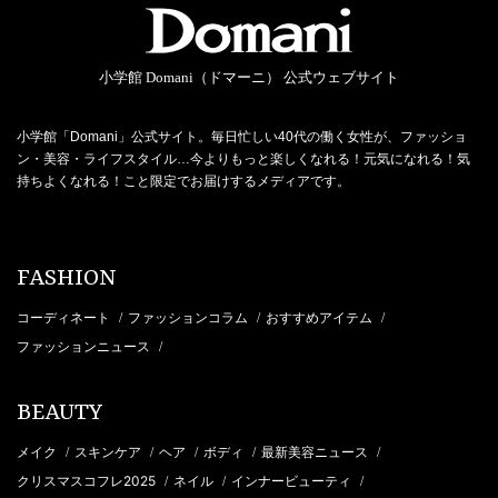
小学館 Domani（ドマーニ） 公式ウェブサイト
小学館「Domani」公式サイト。毎日忙しい40代の働く女性が、ファッショ
ン・美容・ライフスタイル…今よりもっと楽しくなれる！元気になれる！気
持ちよくなれる！こと限定でお届けするメディアです。
FASHION
コーディネート
ファッションコラム
おすすめアイテム
/
/
/
ファッションニュース
/
BEAUTY
メイク
スキンケア
ヘア
ボディ
最新美容ニュース
/
/
/
/
/
クリスマスコフレ2025
ネイル
インナービューティ
/
/
/