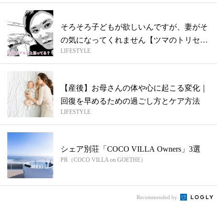
そろそろ子どもが欲しいんですが、妻がそ
の気になってくれません【ツマのトリセ
LIFESTYLE
ツ〜オ...
【産後】お母さんの体や心に起こる変化｜
回復を早めるための過ごし方とケア方法
LIFESTYLE
シェア別荘「COCO VILLA Owners」3選
PR（COCO VILLA on GOETHE）
Recommended by