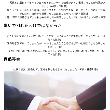
・（元彼と）別れて半年ぐらいたったときにメールで連絡がきて、復縁したことが何回かあ
ります（40代・広島県）
・向こうからメールが来て復縁。何回かつきあって別れてを繰り返しました。別れても好き
でしたが、自分から復縁したことはありません（30代・北海道）
・急にLINEで連絡がきて、それからやりとりが再開しました。夫には内緒です（30代・東京
都）
嫌いで別れたわけではなかった
・お互い嫌いで別れたわけではなかったので、元に戻ることに抵抗はありませんでした（30
代・大阪府）
・遠距離恋愛で別れてしまったが、やっぱり会えなくなるほうが辛いと感じてよりを戻した
（30代・石川県）
・まだ好きだったけれど別れることになって、その後にすごく後悔したので復縁した（30
代・山口県）
偶然再会
・仕事で偶然に再会して、連絡を取り合うようになりました（40代・神奈川県）