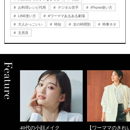
お料理レシピ代用
デジタル苦手
iPhone使い方
LINE使い方
#ワーママあるある劇場
大人かっこいい
時短
女の時間割
時事ネタ
文房具
【ワーママのきれいめカジ
心地よくいられる