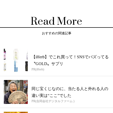
Read More
おすすめの関連記事
【iHerb】でこれ買って！SNSでバズってる
〝GOLD〟サプリ
PR(iHerb)
同じ宝くじなのに、当たる人と外れる人の
違い実は“ここ”でした
PR(合同会社デジタルファーム )