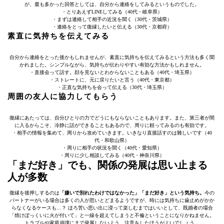
が、最も多かった回答としては、自分から連絡をしてみるというものでした。
・とりあえずLINEしてみる（40代・岐阜県）
・まずは連絡して相手の近況を聞く（30代・茨城県）
・連絡をとって復縁したいと伝える（30代・京都府）
素直に気持ちを伝えてみる
自分から連絡をとった後かもしれませんが、素直に気持ちを伝えてみるという方法も多く聞
かれました。シンプルながら、気持ちが伝わりやすい有効な方法かもしれません。
・直接会って話す。顔を見ないとわからないこともある（40代・埼玉県）
・ストレートに、元に戻りたいと言う（40代・東京都）
・正直な気持ちを会って伝える（30代・埼玉県）
周囲の友人に協力してもらう
復縁にあたっては、自分ひとりの力でどうにもならないこともあります。また、第三者が間
に入るからこそ、冷静に話ができることもあるので、周りに頼ってみるのも有効です。
・相手の情報を集めて、周りから攻めていきます。いきなり直接話すのは難しいです（40
代・和歌山県）
・周りに相手の状況を聞く（40代・愛知県）
・周りに少し相談してみる（40代・神奈川県）
「まだ好き」でも、関係の発展は思い止まる
人が多数
復縁を後押しするのは
「嫌いで別れたわけではなかった」「まだ好き」という気持ち。
今の
パートナーがいる場合は多くの人が思いとどまるようですが、時には気持ちに歯止めがかか
らなくなるケースも…？ ほろ苦い思い出に浸って楽しむまではいいとして、既婚者の場合
「焼けぼっくいに火が付いて」と一線を超えてしまうと不倫ということになりかねません。
トラブルや家庭崩壊にまで発展しないよう、注意をしたほうがよいでしょう。