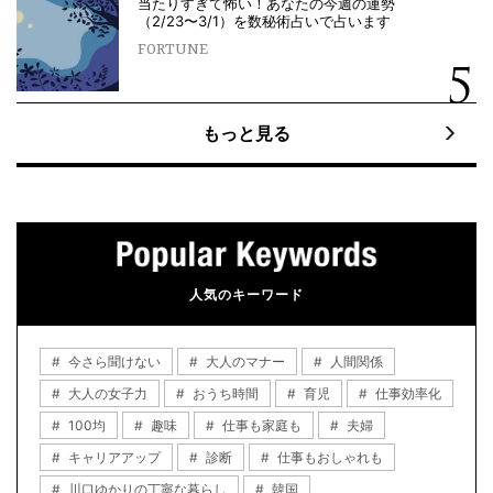
当たりすぎて怖い！あなたの今週の運勢
（2/23〜3/1）を数秘術占いで占います
FORTUNE
もっと見る
人気のキーワード
今さら聞けない
大人のマナー
人間関係
大人の女子力
おうち時間
育児
仕事効率化
100均
趣味
仕事も家庭も
夫婦
キャリアアップ
診断
仕事もおしゃれも
川口ゆかりの丁寧な暮らし
韓国