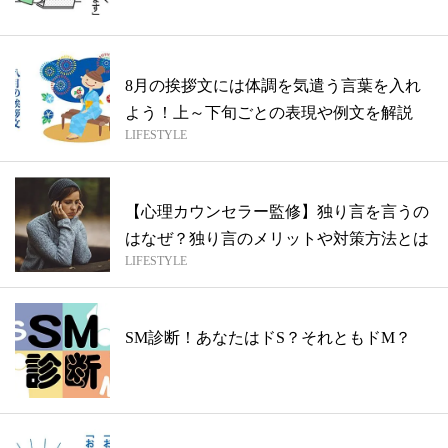
8月の挨拶文には体調を気遣う言葉を入れ
よう！上～下旬ごとの表現や例文を解説
LIFESTYLE
【心理カウンセラー監修】独り言を言うの
はなぜ？独り言のメリットや対策方法とは
LIFESTYLE
SM診断！あなたはドS？それともドM？