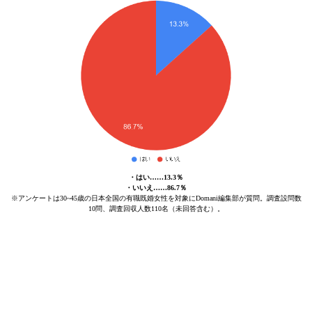
・はい……13.3％
・いいえ……86.7％
※アンケートは30~45歳の日本全国の有職既婚女性を対象にDomani編集部が質問。調査設問数
10問、調査回収人数110名（未回答含む）。