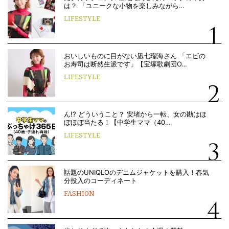
は？ 「ユニークな小物を楽しみながら…
LIFESTYLE
おいしいものに目がない凪七瑠海さん 「エビの
お寿司は断然生派です」【宝塚歌劇団O…
LIFESTYLE
ん!? どういうこと？ 安堵から一転、女の勘はほ
ぼほぼ当たる！【中学生ママ（40…
LIFESTYLE
話題のUNIQLOのデニムジャケットを購入！春気
分投入のコーディネート
FASHION