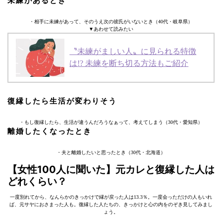
未練があるとき
・相手に未練があって、そのうえ次の彼氏がいないとき（40代・岐阜県）
▼あわせて読みたい
〝未練がましい人〟に見られる特徴
は!? 未練を断ち切る方法もご紹介
復縁したら生活が変わりそう
・もし復縁したら、生活が違うんだろうなぁって、考えてしまう（30代・愛知県）
離婚したくなったとき
・夫と離婚したいと思ったとき（30代・北海道）
【女性100人に聞いた】元カレと復縁した人は
どれくらい？
一度別れてから、なんらかのきっかけで縁が戻った人は13.3％。一度会っただけの人もいれ
ば、元サヤにおさまった人も。復縁した人たちの、きっかけと心の内をのぞき見してみまし
ょう。