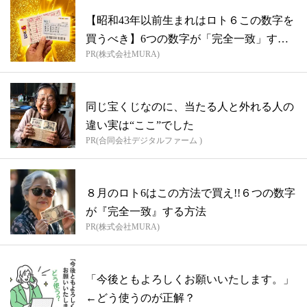
【昭和43年以前生まれはロト６この数字を
買うべき】6つの数字が「完全一致」する
PR(株式会社MURA)
方...
同じ宝くじなのに、当たる人と外れる人の
違い実は“ここ”でした
PR(合同会社デジタルファーム )
８月のロト6はこの方法で買え!!６つの数字
が『完全一致』する方法
PR(株式会社MURA)
「今後ともよろしくお願いいたします。」
←どう使うのが正解？