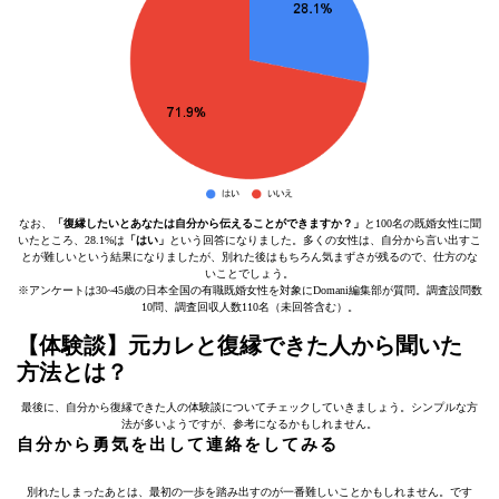
なお、
「復縁したいとあなたは自分から伝えることができますか？」
と100名の既婚女性に聞
いたところ、28.1%は
「はい」
という回答になりました。多くの女性は、自分から言い出すこ
とが難しいという結果になりましたが、別れた後はもちろん気まずさが残るので、仕方のな
いことでしょう。
※アンケートは30~45歳の日本全国の有職既婚女性を対象にDomani編集部が質問。調査設問数
10問、調査回収人数110名（未回答含む）。
【体験談】元カレと復縁できた人から聞いた
方法とは？
最後に、自分から復縁できた人の体験談についてチェックしていきましょう。シンプルな方
法が多いようですが、参考になるかもしれません。
自分から勇気を出して連絡をしてみる
別れたしまったあとは、最初の一歩を踏み出すのが一番難しいことかもしれません。です