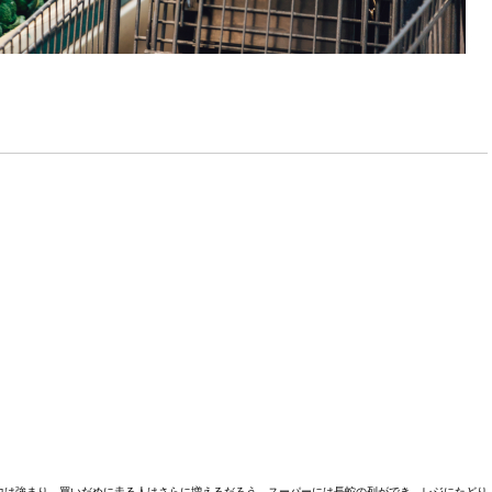
力は強まり、買いだめに走る人はさらに増えるだろう。スーパーには長蛇の列ができ、レジにたどり