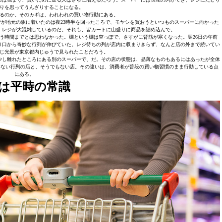
りを思ってうんざりすることになる。
るのか。そのカギは、われわれの買い物行動にある。
者が地元の駅に着いたのは夜23時半を回ったころで、モヤシを買おうといつものスーパーに向かった
、レジが大混雑しているのだ。それも、皆カートに山盛りに商品を詰め込んで。
う時間までとは思わなかった。棚という棚は空っぽで、さすがに背筋が寒くなった。翌26日の午前
り口から奇妙な行列が伸びていた。レジ待ちの列が店内に収まりきらず、なんと店の外まで続いてい
じ光景が東京都内じゅうで見られたことだろう。
少し離れたところにある別のスーパーで、だ。その店の状態は、品薄なものもあるにはあったが全体
でもない行列の店と、そうでもない店。その違いは、消費者が普段の買い物習慣のまま行動している点
にある。
は平時の常識