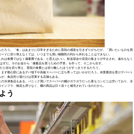
らだろう。「食」はあまりに日常すぎるために普段の感覚を引きずりがちだが、「買いたいものを買
モードに切り替えなくては、いつまでも買い物難民の列から外れることはできない。
これは食費ではなく備蓄費である」と思えばいい。歓送迎会や花見の集まりが中止され、遠出もなく
はずだ。そのお金から「備蓄品を買うための予算」を作って、そこから出す。
だと頭を切り替え、普段の食費とは切り離したほうがすっきりするだろう。
、まず都心部にあるデパ地下や高級スーパーに立ち寄ってはいかがだろう。休業要請を受けデパート
るが、食品売り場だけは営業する店舗もある。
ニの冷凍食品もある。パニック買いでスーパーの棚がガラガラだった夜もコンビニは空いており、冷
のインフラ、物流も滞りなく、棚の商品は日々淡々と補充されているのだから。
よう