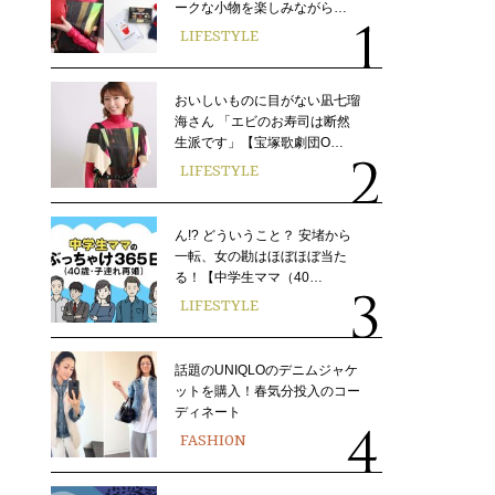
ークな小物を楽しみながら…
LIFESTYLE
おいしいものに目がない凪七瑠
海さん 「エビのお寿司は断然
生派です」【宝塚歌劇団O…
LIFESTYLE
ん!? どういうこと？ 安堵から
一転、女の勘はほぼほぼ当た
る！【中学生ママ（40…
LIFESTYLE
話題のUNIQLOのデニムジャケ
ットを購入！春気分投入のコー
ディネート
FASHION