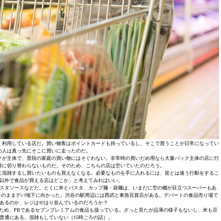
く利用している店だ。買い物客はポイントカードも持っているし、そこで買うことが日常になってい
の人は真っ先にそこに買いに走ったのだ。
クが主体で、普段の家庭の買い物にはそぐわない。非常時の買いだめ用なら大量パック主体の店に行
時に切り替わらないものだ。そのため、こちらの店は空いていたのだろう。
に混雑するし買いたいものも買えなくなる。必要なものを手に入れるには、皆とは違う行動をするこ
以外で食品が買える店はどこか」と考えてみればいい。
スタソースなどだ。とくに米とパスタ、カップ麺・袋麺は、いまだに空の棚が目立つスーパーもあ
そのままデパ地下に向かった。渋谷の駅周辺には西武と東急百貨店がある。デパートの食品売り場で
あるのか、レジはやはり並んでいるのだろうか？
ため、PBであるセブンプレミアムの食品も扱っている。ざっと見たが品薄の様子もないし、米も豆
普通にある。混雑もしていない（15時ごろの話）。