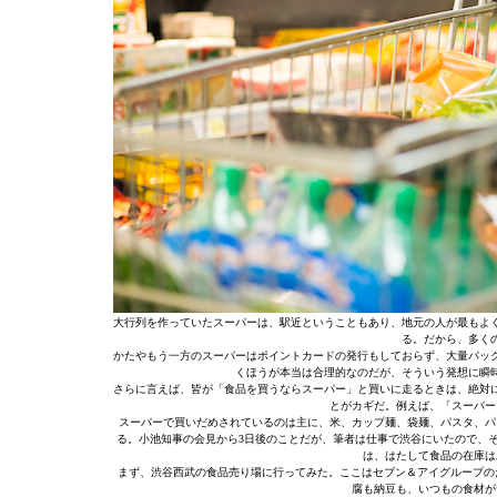
大行列を作っていたスーパーは、駅近ということもあり、地元の人が最もよ
る。だから、多く
かたやもう一方のスーパーはポイントカードの発行もしておらず、大量パッ
くほうが本当は合理的なのだが、そういう発想に瞬
さらに言えば、皆が「食品を買うならスーパー」と買いに走るときは、絶対
とがカギだ。例えば、「スーパー
スーパーで買いだめされているのは主に、米、カップ麺、袋麺、パスタ、パ
る。小池知事の会見から3日後のことだが、筆者は仕事で渋谷にいたので、
は、はたして食品の在庫は
まず、渋谷西武の食品売り場に行ってみた。ここはセブン＆アイグループの
腐も納豆も、いつもの食材が