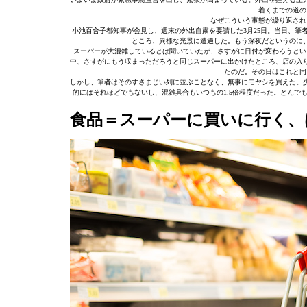
着くまでの道の
なぜこういう事態が繰り返され
小池百合子都知事が会見し、週末の外出自粛を要請した3月25日。当日、筆
ところ、異様な光景に遭遇した。もう深夜だというのに
スーパーが大混雑しているとは聞いていたが、さすがに日付が変わろうとい
中、さすがにもう収まっただろうと同じスーパーに出かけたところ、店の入
たのだ。その日はこれと同
しかし、筆者はそのすさまじい列に並ぶことなく、無事にモヤシを買えた。
的にはそれほどでもないし、混雑具合もいつもの1.5倍程度だった。とん
食品＝スーパーに買いに行く、