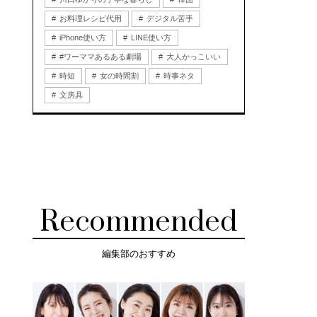
お料理レシピ代用
デジタル苦手
iPhone使い方
LINE使い方
#ワーママあるある劇場
大人かっこいい
時短
女の時間割
時事ネタ
文房具
Recommended
編集部のおすすめ