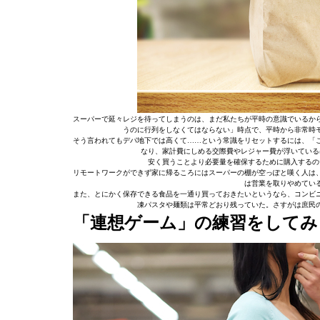
スーパーで延々レジを待ってしまうのは、まだ私たちが平時の意識でいるか
うのに行列をしなくてはならない」時点で、平時から非常時
そう言われてもデパ地下では高くて……という常識をリセットするには、「
なり、家計費にしめる交際費やレジャー費が浮いている
安く買うことより必要量を確保するために購入するの
リモートワークができず家に帰るころにはスーパーの棚が空っぽと嘆く人は
は営業を取りやめてい
また、とにかく保存できる食品を一通り買っておきたいというなら、コンビ
凍パスタや麺類は平常どおり残っていた。さすがは庶民
「連想ゲーム」の練習をしてみ