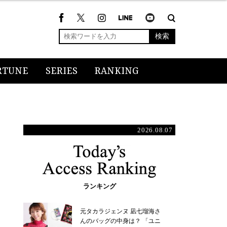
検索
RTUNE
SERIES
RANKING
2026.08.07
ランキング
元タカラジェンヌ 凪七瑠海さ
んのバッグの中身は？ 「ユニ