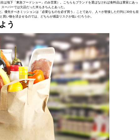
現在は地下「東急フードショー」のみ営業）。こちらもブランドを選ばなければ食料品は豊富にあっ
。スーパーでは欠品だった米もきちんとあった。
。優先すべきミッションは「必要なものを必ず買う」ことであり、人々が密接した行列に30分も並
と買い物を済ませるのでは、どちらが感染リスクが低いだろうか。
よう