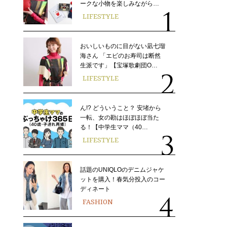
ークな小物を楽しみながら…
LIFESTYLE
おいしいものに目がない凪七瑠
海さん 「エビのお寿司は断然
生派です」【宝塚歌劇団O…
LIFESTYLE
ん!? どういうこと？ 安堵から
一転、女の勘はほぼほぼ当た
る！【中学生ママ（40…
LIFESTYLE
話題のUNIQLOのデニムジャケ
ットを購入！春気分投入のコー
ディネート
FASHION