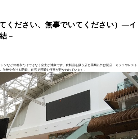
e （家にいてください、無事でいてください）―イ
結－
ンドンなどの都市だけではなく全土が対象です。食料品を扱う店と薬局以外は閉店、カフェやレスト
。学校や会社も閉鎖、在宅で授業や仕事が行なわれています。