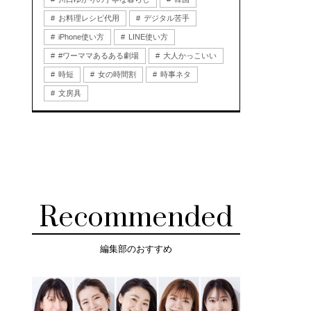
お料理レシピ代用
デジタル苦手
iPhone使い方
LINE使い方
#ワーママあるある劇場
大人かっこいい
時短
女の時間割
時事ネタ
文房具
Recommended
編集部のおすすめ