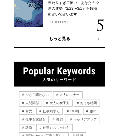
当たりすぎて怖い！あなたの今
週の運勢（2/23〜3/1）を数秘
術占いで占います
FORTUNE
もっと見る
人気のキーワード
今さら聞けない
大人のマナー
人間関係
大人の女子力
おうち時間
育児
仕事効率化
100均
趣味
仕事も家庭も
夫婦
キャリアアップ
診断
仕事もおしゃれも
川口ゆかりの丁寧な暮らし
韓国