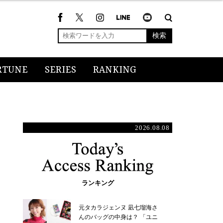
検索
RTUNE
SERIES
RANKING
2026.08.08
ランキング
元タカラジェンヌ 凪七瑠海さ
んのバッグの中身は？ 「ユニ