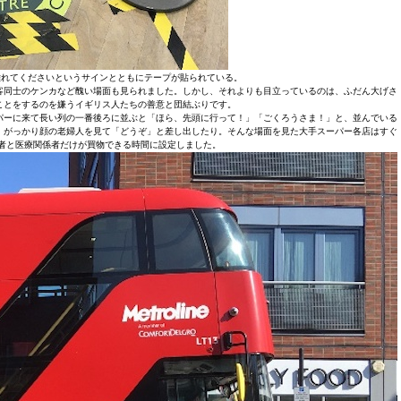
離れてくださいというサインとともにテープが貼られている。
客同士のケンカなど醜い場面も見られました。しかし、それよりも目立っているのは、ふだん大げさ
ことをするのを嫌うイギリス人たちの善意と団結ぶりです。
パーに来て長い列の一番後ろに並ぶと「ほら、先頭に行って！」「ごくろうさま！」と、並んでいる
、がっかり顔の老婦人を見て「どうぞ」と差し出したり。そんな場面を見た大手スーパー各店はすぐ
者と医療関係者だけが買物できる時間に設定しました。