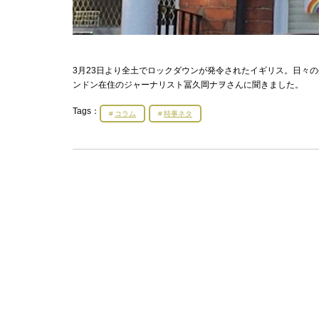
3月23日より全土でロックダウンが発令されたイギリス。日々
ンドン在住のジャーナリスト冨久岡ナヲさんに聞きました。
Tags：
コラム
時事ネタ