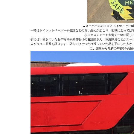
▲スーパー内のフロアには2mごとに
一時はトイレットペーパーや缶詰などの買い占めが起こり、地域によっては
なジェスチャーや大勢で一緒に同じ
例えば、杖をついたお年寄りや勤務明けの看護師さん、救急隊員などがスー
人が次々に順番を譲ります。店内でひとつだけ残っていた品を手にした人が
に、開店から最初の1時間を高齢