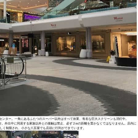
ングセンター。一角にあるふたつのスーパー以外はすべて休業、有名な巨大スクリーンも消灯中。
け。外出中に同居する家族以外との接触は禁止、必ず２mの距離を置かなくてはなりません。店内に
しく制限され、小さな八百屋でも店頭に行列ができています。