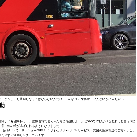
、どうしても通勤しなくてはならない人だけ。このように乗客が1～2人というバスも多い。
動
り、「希望を持とう、医療現場で働く人たちに感謝しよう」とSNSで呼びかけるとあっと言う間に
の窓に虹の絵が掲げられるようになりました。
り鍋を叩いて「サンキューNHS！（=ナショナル•ヘルス•サービス：英国の医療制度の名称）」とい
げたりする運動も広まっています。