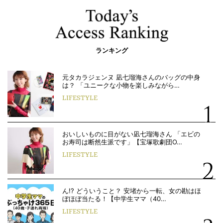
ランキング
元タカラジェンヌ 凪七瑠海さんのバッグの中身
は？ 「ユニークな小物を楽しみながら…
LIFESTYLE
おいしいものに目がない凪七瑠海さん 「エビの
お寿司は断然生派です」【宝塚歌劇団O…
LIFESTYLE
ん!? どういうこと？ 安堵から一転、女の勘はほ
ぼほぼ当たる！【中学生ママ（40…
LIFESTYLE