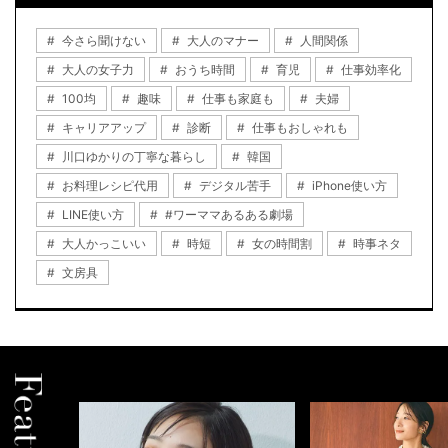
今さら聞けない
大人のマナー
人間関係
大人の女子力
おうち時間
育児
仕事効率化
100均
趣味
仕事も家庭も
夫婦
キャリアアップ
診断
仕事もおしゃれも
川口ゆかりの丁寧な暮らし
韓国
お料理レシピ代用
デジタル苦手
iPhone使い方
LINE使い方
#ワーママあるある劇場
大人かっこいい
時短
女の時間割
時事ネタ
文房具