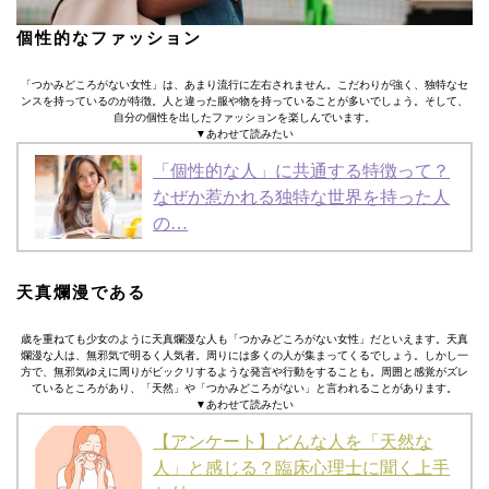
個性的なファッション
「つかみどころがない女性」は、あまり流行に左右されません。こだわりが強く、独特なセ
ンスを持っているのが特徴。人と違った服や物を持っていることが多いでしょう。そして、
自分の個性を出したファッションを楽しんでいます。
▼あわせて読みたい
「個性的な人」に共通する特徴って？
なぜか惹かれる独特な世界を持った人
の…
天真爛漫である
歳を重ねても少女のように天真爛漫な人も「つかみどころがない女性」だといえます。天真
爛漫な人は、無邪気で明るく人気者。周りには多くの人が集まってくるでしょう。しかし一
方で、無邪気ゆえに周りがビックリするような発言や行動をすることも。周囲と感覚がズレ
ているところがあり、「天然」や「つかみどころがない」と言われることがあります。
▼あわせて読みたい
【アンケート】どんな人を「天然な
人」と感じる？臨床心理士に聞く上手