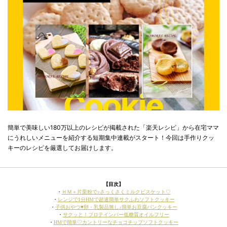
簡単で美味しい180万以上のレシピが掲載された「楽天レシピ」から在宅ママ
にうれしいメニューを紹介する短期集中連載がスタート！今回は手作りクッ
キーのレシピを厳選してお届けします。
【目次】
・
ＨＭ＋片栗粉で♪さっくさくミルクビスケット♡
・
レンジで1分HMで超速簡単サクふわソフトクッキー
・
子供おやつ♥卵・乳製品無し♪簡単お豆腐パンクッキー
・
サクッと！プロテインバー低糖質オイルフリー
・
HMで簡単♡カントリーなチョコチップソフトクッキー