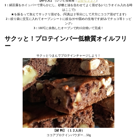
【作り方】
（レシピ投稿者：
ひかりママ＊
）
1：
絹豆腐をホイッパーで滑らかにし、砂糖と油を合わせてよく混ぜる(バニラオイル入れる時
はここで)
★を振るって加えてサックリ混ぜる。(写真は２等分にして片方にココア混ぜてます)
2：
絞り袋に交互に入れてオーブンシートに絞る(やや固めの生地です)好みでチョコ等トッピ
ング♪
3：
180℃に余熱したオーブンで約15分焼いて完成！
サクッと！プロテインバー低糖質オイルフリ
ー
サクッとつまんでプロテインチャージしよう！
【材 料】（１２人分）
ココアプロテインパウダー…50g