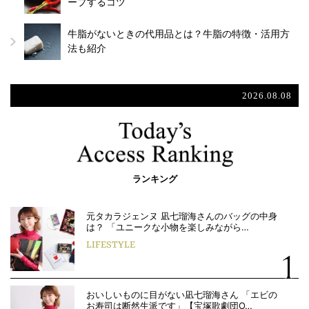
ープするコツ
牛脂がないときの代用品とは？牛脂の特徴・活用方
法も紹介
2026.08.08
ランキング
元タカラジェンヌ 凪七瑠海さんのバッグの中身
は？ 「ユニークな小物を楽しみながら…
LIFESTYLE
おいしいものに目がない凪七瑠海さん 「エビの
お寿司は断然生派です」【宝塚歌劇団O…