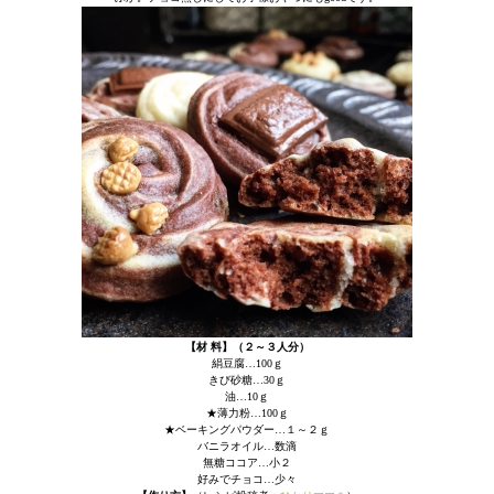
【材 料】（２～３人分）
絹豆腐…100ｇ
きび砂糖…30ｇ
油…10ｇ
★薄力粉…100ｇ
★ベーキングパウダー…１～２ｇ
バニラオイル…数滴
無糖ココア…小２
好みでチョコ…少々