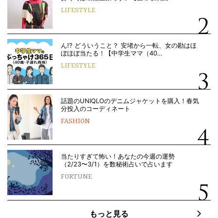
LIFESTYLE
ん!? どういうこと？ 安堵から一転、女の勘はほ
ぼほぼ当たる！【中学生ママ（40…
LIFESTYLE
話題のUNIQLOのデニムジャケットを購入！春気
分投入のコーディネート
FASHION
当たりすぎて怖い！あなたの今週の運勢
（2/23〜3/1）を数秘術占いで占います
FORTUNE
もっと見る