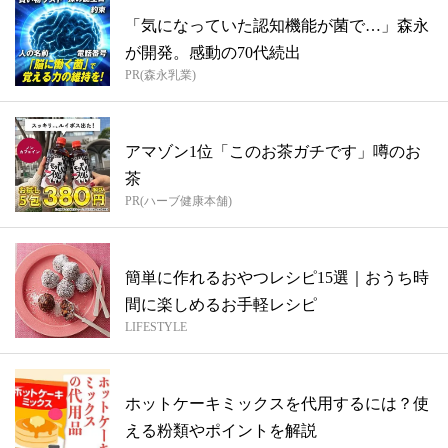
「気になっていた認知機能が菌で…」森永
が開発。感動の70代続出
PR(森永乳業)
アマゾン1位「このお茶ガチです」噂のお
茶
PR(ハーブ健康本舗)
簡単に作れるおやつレシピ15選｜おうち時
間に楽しめるお手軽レシピ
LIFESTYLE
ホットケーキミックスを代用するには？使
える粉類やポイントを解説