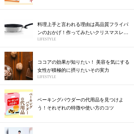
料理上手と言われる理由は高品質フライパ
ンのおかげ！作ってみたいクリスマスレシ
LIFESTYLE
ピも
ココアの効果が知りたい！ 美容を気にする
女性が積極的に摂りたいその実力
LIFESTYLE
ベーキングパウダーの代用品を見つけよ
う！それぞれの特徴や使い方のコツ