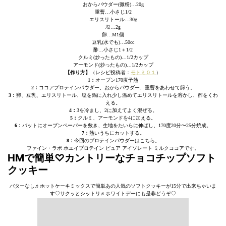
おからパウダー(微粉)…20g
重曹…小さじ1/2
エリスリトール…30g
塩…2g
卵…M1個
豆乳(水でも)…50cc
酢…小さじ1＋1/2
クルミ(炒ったもの)…1/2カップ
アーモンド(炒ったもの)…1/2カップ
【作り方】
（レシピ投稿者：
モトミ０１
）
1：
オーブン170度予熱
2：
ココアプロテインパウダー、おからパウダー、重曹をあわせて篩う。
3：
卵、豆乳、エリスリトール、塩を鍋に入れ少し温めてエリスリトールを溶かし、酢をくわ
える。
4：
3を冷まし、2に加えてよく混ぜる。
5：
クルミ、アーモンドを4に加える。
6：
バットにオーブンペーパーを敷き、生地をたいらに伸ばし、170度20分〜25分焼成。
7：
熱いうちにカットする。
8：
今回のプロテインパウダーはこちら。
ファイン・ラボ ホエイプロテイン ピュア アイソレート ミルクココアです。
HMで簡単♡カントリーなチョコチップソフト
クッキー
バターなし♬ホットケーキミックスで簡単あの人気のソフトクッキーが15分で出来ちゃいま
す♡サクッとシットリ♬ホワイトデーにも是非どうぞ♡