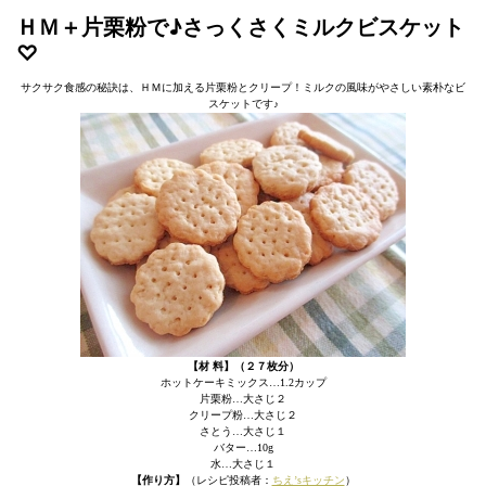
ＨＭ＋片栗粉で♪さっくさくミルクビスケット
♡
サクサク食感の秘訣は、ＨＭに加える片栗粉とクリープ！ミルクの風味がやさしい素朴なビ
スケットです♪
【材 料】（２７枚分）
ホットケーキミックス…1.2カップ
片栗粉…大さじ２
クリープ粉…大さじ２
さとう…大さじ１
バター…10g
水…大さじ１
【作り方】
（レシピ投稿者：
ちえ’sキッチン
）