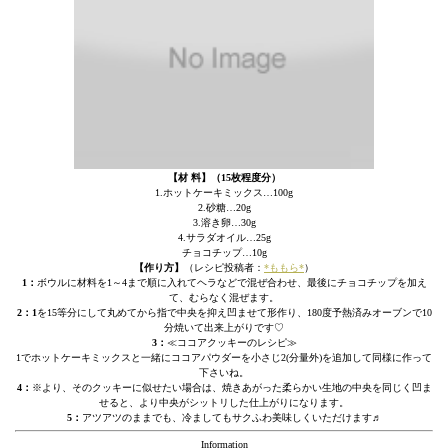
【材 料】（15枚程度分）
1.ホットケーキミックス…100g
2.砂糖…20g
3.溶き卵…30g
4.サラダオイル…25g
チョコチップ…10g
【作り方】
（レシピ投稿者：
*ももら*
）
1：
ボウルに材料を1～4まで順に入れてヘラなどで混ぜ合わせ、最後にチョコチップを加え
て、むらなく混ぜます。
2：1
を15等分にして丸めてから指で中央を抑え凹ませて形作り、180度予熱済みオーブンで10
分焼いて出来上がりです♡
3：
≪ココアクッキーのレシピ≫
1でホットケーキミックスと一緒にココアパウダーを小さじ2(分量外)を追加して同様に作って
下さいね。
4：
※より、そのクッキーに似せたい場合は、焼きあがった柔らかい生地の中央を同じく凹ま
せると、より中央がシットリした仕上がりになります。
5：
アツアツのままでも、冷ましてもサクふわ美味しくいただけます♬
Information