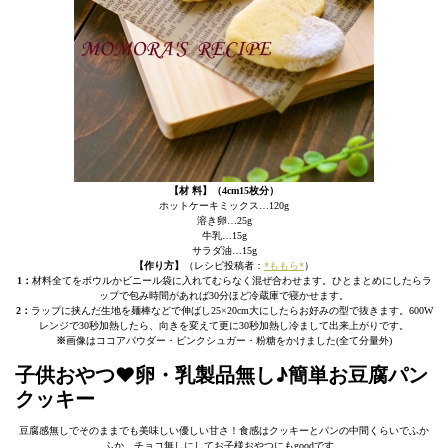
【材 料】（4cm15枚分）
ホットケーキミックス…120g
溶き卵…25g
牛乳…15g
サラダ油…15g
【作り方】
（レシピ投稿者：
*ももら*
）
1：
材料全てをボウルかビニール袋に入れてむらなく混ぜ合わせます。ひとまとめにしたらラ
ップで包み時間があれば30分ほど冷蔵庫で寝かせます。
2：
ラップに挟んだ生地を麺棒などで伸ばし25×20cm大にしたらお好みの型で抜きます。600W
レンジで30秒加熱したら、向きを変えて更に30秒加熱し冷まして出来上がりです。
※
画像はココアパウダー・ピンクシュガー・粉糖をかけました(全て分量外)
子供おやつ♥卵・乳製品無し♪簡単お豆腐パン
クッキー
豆腐感無しでそのままでも美味しい優しい甘さ！食感はクッキーとパンの中間くらいでふか
ふか。チョコ無しにしてお子様おやつにもgoodです。