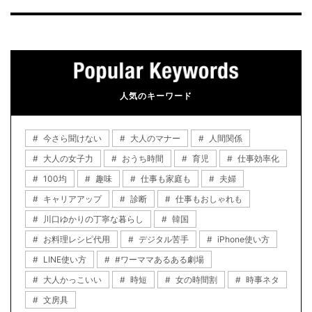
人気のキーワード
今さら聞けない
大人のマナー
人間関係
大人の女子力
おうち時間
育児
仕事効率化
100均
趣味
仕事も家庭も
夫婦
キャリアアップ
診断
仕事もおしゃれも
川口ゆかりの丁寧な暮らし
韓国
お料理レシピ代用
デジタル苦手
iPhone使い方
LINE使い方
#ワーママあるある劇場
大人かっこいい
時短
女の時間割
時事ネタ
文房具