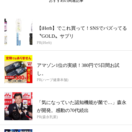
おすすめの関連記事
【iHerb】でこれ買って！SNSでバズってる
〝GOLD〟サプリ
PR(iHerb)
アマゾン1位の実績！380円で5日間お試
し。
PR(ハーブ健康本舗)
「気になっていた認知機能が菌で…」森永
が開発。感動の70代続出
PR(森永乳業)