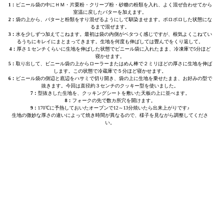
1：
ビニール袋の中にＨＭ・片栗粉・クリープ粉・砂糖の粉類を入れ、よく混ぜ合わせてから
室温に戻したバターを加えます。
2：
袋の上から、バターと粉類をすり混ぜるようにして馴染ませます。ポロポロした状態にな
るまで混ぜます。
3：
水を少しずつ加えてこねます。最初は袋の内側がベタつく感じですが、根気よくこねてい
るうちにキレイにまとまってきます。生地を何度も伸ばしては畳んでをくり返して。
4：
厚さ１センチくらいに生地を伸ばした状態でビニール袋に入れたまま、冷凍庫で5分ほど
寝かせます。
5：
取り出して、ビニール袋の上からローラーまたはめん棒で２ミリほどの厚さに生地を伸ば
します。この状態で冷蔵庫で５分ほど寝かせます。
6：
ビニール袋の側辺と底辺をハサミで切り開き、袋の上に生地を乗せたまま、お好みの型で
抜きます。今回は直径約３センチのクッキー型を使いました。
7：
型抜きした生地を、クッキングシートを敷いた天板の上に並べます。
8：
フォークの先で数カ所穴を開けます。
9：
170℃に予熱しておいたオーブンで12～13分焼いたら出来上がりです♪
生地の微妙な厚さの違いによって焼き時間が異なるので、様子を見ながら調整してくださ
い。