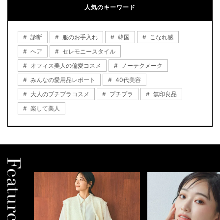
人気のキーワード
診断
服のお手入れ
韓国
こなれ感
ヘア
セレモニースタイル
オフィス美人の偏愛コスメ
ノーテクメーク
みんなの愛用品レポート
40代美容
大人のプチプラコスメ
プチプラ
無印良品
楽して美人