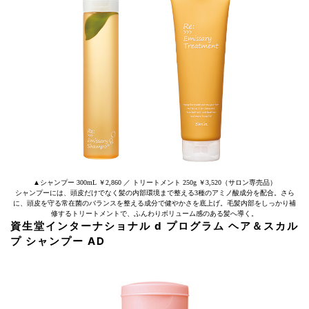
▲シャンプー 300mL ￥2,860 ／ トリートメント 250g ￥3,520（サロン専売品）
シャンプーには、頭皮だけでなく髪の内部環境まで整える3種のアミノ酸成分を配合。さら
に、頭皮を守る常在菌のバランスを整える成分で健やかさを底上げ。毛髪内部をしっかり補
修するトリートメントで、ふんわりボリューム感のある髪へ導く。
資生堂インターナショナル d プログラム ヘア＆スカル
プ シャンプー AD