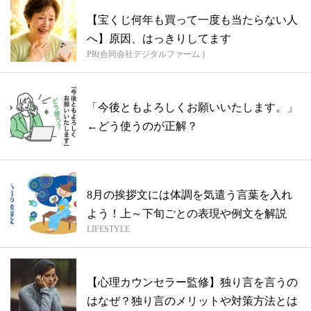
【宝くじ何年も買って一度も当たらない人
へ】原因、はっきりしてます
PR(合同会社デジタルファーム )
「今後ともよろしくお願いいたします。」
←どう使うのが正解？
8月の挨拶文には体調を気遣う言葉を入れ
よう！上～下旬ごとの表現や例文を解説
LIFESTYLE
【心理カウンセラー監修】独り言を言うの
はなぜ？独り言のメリットや対策方法とは