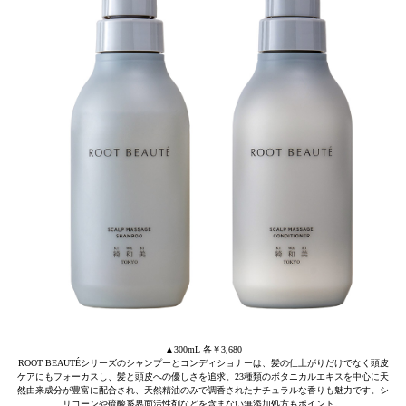
▲300mL 各￥3,680
ROOT BEAUTÉシリーズのシャンプーとコンディショナーは、髪の仕上がりだけでなく頭皮
ケアにもフォーカスし、髪と頭皮への優しさを追求。23種類のボタニカルエキスを中心に天
然由来成分が豊富に配合され、天然精油のみで調香されたナチュラルな香りも魅力です。シ
リコーンや硫酸系界面活性剤などを含まない無添加処方もポイント。