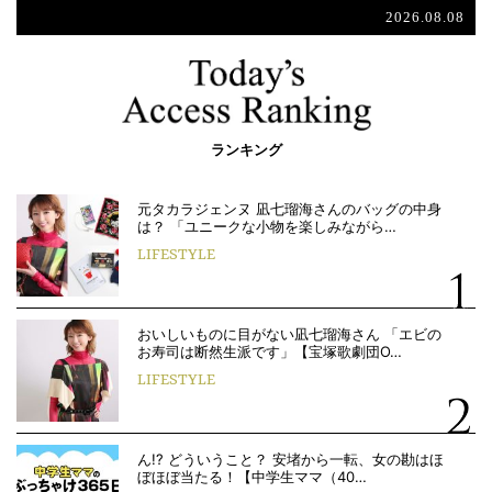
2026.08.08
ランキング
元タカラジェンヌ 凪七瑠海さんのバッグの中身
は？ 「ユニークな小物を楽しみながら…
LIFESTYLE
おいしいものに目がない凪七瑠海さん 「エビの
お寿司は断然生派です」【宝塚歌劇団O…
LIFESTYLE
ん!? どういうこと？ 安堵から一転、女の勘はほ
ぼほぼ当たる！【中学生ママ（40…