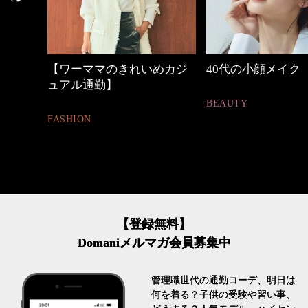
めカジ
40代の小顔メイク
心地よくいられる
とは
BEAUTY
FASHION
【登録無料】
Domaniメルマガ会員募集中
管理職世代の通勤コーデ、明日は
何を着る？子供の受験や習い事、