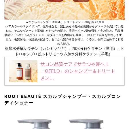
▲左からシャンプー 380mL、トリートメント 380g 各￥1,980
ヘアカラーやスタイリング、紫外線など、髪はあらゆる外的要因からダメージを受けている
もの。そんなダメージを蓄積したおつかれ髪を、濃密ホイップ泡が優しく包み込み、毛髪補
修成分「ヘマチン&ケラチン※」がダメージを内側から補修し、輝く仕上がりを実現します。
また、毛髪保湿・保護成分配合で、おつかれ髪の水分を補い、うるおいを閉じ込めてくれる
のも魅力。
※加水分解ケラチン（カシミヤヤギ）、加水分解ケラチン（羊毛）、ヒ
ドロキシプロピルトリモニウム加水分解ケラチン（羊毛）
サロン品質ケアでサラつや髪へ！
「OFFLO」のシャンプー＆トリート
メン…
ROOT BEAUTÉ スカルプシャンプー・スカルプコン
ディショナー