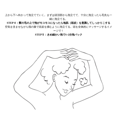
上から下へ向かって泡立てていく。まずは頭頂部から泡立てて、十分に泡立ったら毛先も一
緒に泡立てる。
STEP４：髪の毛の上で泡がモコモコになったら地肌（頭皮）を意識してしっかりこする
空気を含ませながら指の腹で頭皮を揉むように泡立てる。頭を全体的にマッサージするイメ
ージで！
STEP５：きめ細かい泡で1~2分泡パック