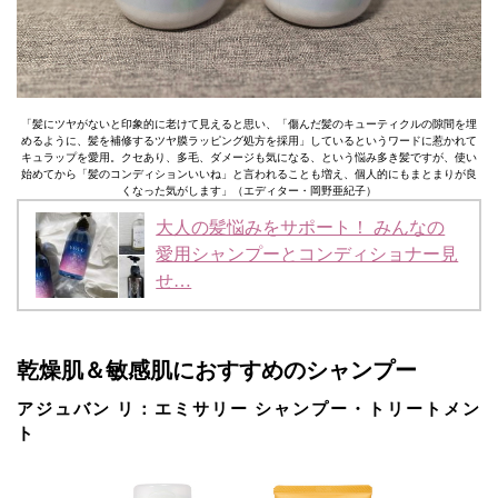
「髪にツヤがないと印象的に老けて見えると思い、「傷んだ髪のキューティクルの隙間を埋
めるように、髪を補修するツヤ膜ラッピング処方を採用」しているというワードに惹かれて
キュラップを愛用。クセあり、多毛、ダメージも気になる、という悩み多き髪ですが、使い
始めてから「髪のコンディションいいね」と言われることも増え、個人的にもまとまりが良
くなった気がします」（エディター・岡野亜紀子）
大人の髪悩みをサポート！ みんなの
愛用シャンプーとコンディショナー見
せ…
乾燥肌＆敏感肌におすすめのシャンプー
アジュバン リ：エミサリー シャンプー・トリートメン
ト