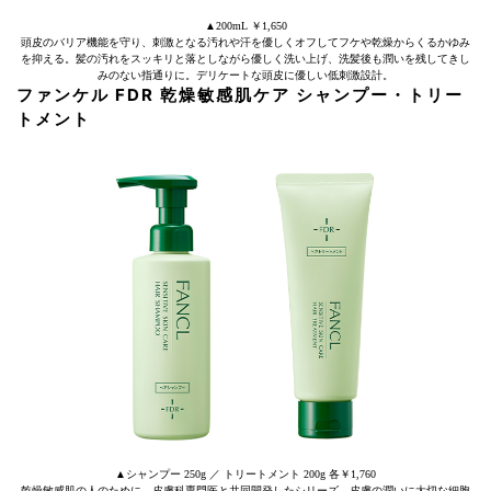
▲200mL ￥1,650
頭皮のバリア機能を守り、刺激となる汚れや汗を優しくオフしてフケや乾燥からくるかゆみ
を抑える。髪の汚れをスッキリと落としながら優しく洗い上げ、洗髪後も潤いを残してきし
みのない指通りに。デリケートな頭皮に優しい低刺激設計。
ファンケル FDR 乾燥敏感肌ケア シャンプー・トリー
トメント
▲シャンプー 250g ／ トリートメント 200g 各￥1,760
乾燥敏感肌の人のために、皮膚科専門医と共同開発したシリーズ。皮膚の潤いに大切な細胞