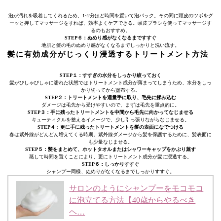
泡が汚れを吸着してくれるため、1~2分ほど時間を置いて泡パック。その間に頭皮のツボをグ
ーッと押してマッサージをすれば、効率よくケアできる。頭皮ブラシを使ってマッサージす
るのもおすすめ。
STEP６：ぬめり感がなくなるまですすぐ
地肌と髪の毛のぬめり感がなくなるまでしっかりと洗い流す。
髪に有効成分がじっくり浸透するトリートメント方法
STEP１：すすぎの水分をしっかり絞っておく
髪がびしゃびしゃに濡れた状態ではトリートメント成分が薄まってしまうため、水分をしっ
かり切ってから塗布する。
STEP２：トリートメントを適量手に取り、毛先に揉み込む
ダメージは毛先から受けやすいので、まずは毛先を重点的に。
STEP３：手に残ったトリートメントを中間から毛先に向かってなじませる
キューティクルを整えるイメージで、少し引っ張りながらなじませる。
STEP４：更に手に残ったトリートメントを髪の表面になでつける
春は紫外線がどんどん増えてくる時期。紫外線ダメージから髪を保護するために、髪表面に
も少量なじませる。
STEP５：髪をまとめて、ホットタオルまたはシャワーキャップをかぶり蒸す
蒸して時間を置くことにより、更にトリートメント成分が髪に浸透する。
STEP６：しっかりすすぐ
シャンプー同様、ぬめりがなくなるまでしっかりすすぐ。
サロンのようにシャンプーをモコモコ
に泡立てる方法【40歳からやるべき
ヘ…