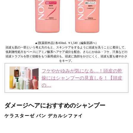
▲[医薬部外品] 各450mL ￥1,540（編集部調べ）
頭皮も肌の一部という考え方のもと、スキンケアをするように頭皮を洗うことに着目して、
低刺激性処方をベースにアミノ酸系ヘアケア成分を配合。さらにかゆみ・フケ、汗臭などの
頭皮トラブルを防ぐ効能をもつ薬用成分も。頭皮に負担をかけにくく、頭皮も髪も健やかさ
をキープ。
フケやかゆみが気になる…！頭皮の乾
燥にはシャンプーの見直しを！【頭皮
の…
ダメージヘアにおすすめのシャンプー
ケラスターゼ バン デカルシファイ