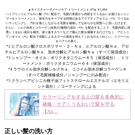
▲モイスチャーダメージケア トリートメント 475g ￥1,694
ハイブリッドヒアルロン酸（*2）配合で、毛髪の表面から内部までうるおいを届けるシャン
プー＆トリートメント。保水力をキープする特徴があるアクアティアセラム（*3）でうるお
いラッピングし、汚れを落としながらも毛髪を補修してなめらかな状態へと洗い上げます。
さらに、シルク由来とコラーゲン由来の2種類の成分（*4）を配合することで、毛髪内部に浸
透しうるおい成分を補充。繰り返すカラーなどで傷んだ髪を補修するだけでなく、アビシニ
アンオイル（*5）配合で洗髪によるカラーの退色を抑えてくれるのもうれしい。リリーベル
＆ペアーの香り。
*2 ヒアルロン酸クロスポリマー－２－Ｎａ、ヒアルロン酸Ｎａ、アセ
チルヒアルロン酸Ｎａ、加水分解ヒアルロン酸Ｎａ（すべて保湿成分）
*3 シャンプー・オイル：ポリクオタニウムー６５（保湿成分）、トリ
ートメント：ポリクオタニウムー６４（保湿成分）
*4 ラウロイル加水分解シルクＮａ、ココイル加水分解コラーゲンＫ
（すべて毛髪補修成分／シャンプーにのみ配合）
*5 クランベアビシニカ種子油フィトステロールエステルズ（エモリエ
ント成分）／コーティングによる
カラーリングをする人の髪を多角的に
補修・ケア！うるおいで髪を守る
【Aq…
正しい髪の洗い方