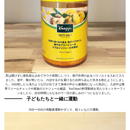
窓は開けずに換気扇も止めてサウナ状態にしつつ、発汗作用のあるバスソルトを入れて入り
ました。途中、喉が乾いたら、のぼせるのを避けるため持ち込んだ氷水を飲むようにしまし
た。10分程したら滝のような汗が出てきて身体の中から健康的になった気分に。入浴中は携
帯でメールチェックや家族のスケジュール確認、YouTubeの料理動画を見たりネットサーフィ
ンをしたり。自分時間にもなるので一日の楽しみの一つにもなりました。
子どもたちと一緒に運動
30分〜50分の有酸素運動やダンス、筋トレなどの運動。