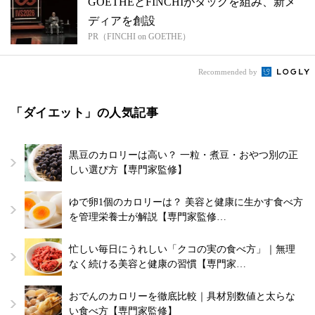
GOETHEとFINCHIがタッグを組み、新メ
ディアを創設
PR（FINCHI on GOETHE）
Recommended by
「ダイエット」の人気記事
黒豆のカロリーは高い？ 一粒・煮豆・おやつ別の正
しい選び方【専門家監修】
ゆで卵1個のカロリーは？ 美容と健康に生かす食べ方
を管理栄養士が解説【専門家監修…
忙しい毎日にうれしい「クコの実の食べ方」｜無理
なく続ける美容と健康の習慣【専門家…
おでんのカロリーを徹底比較｜具材別数値と太らな
い食べ方【専門家監修】