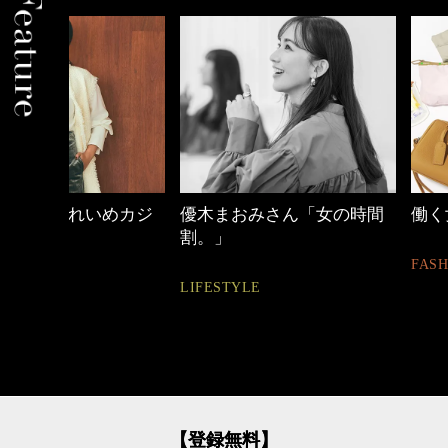
めカジ
優木まおみさん「女の時間
働く女性のバッグ
割。」
FASHION
LIFESTYLE
【登録無料】