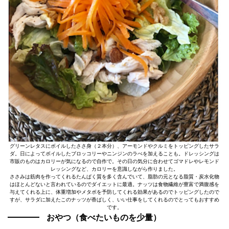
グリーンレタスにボイルしたささ身（２本分）、アーモンドやクルミをトッピングしたサラ
ダ。日によってボイルしたブロッコリーやニンジンのラぺを加えることも。ドレッシングは
市販のものはカロリーが気になるので自作で。その日の気分に合わせてゴマドレやレモンド
レッシングなど、カロリーを意識しながら作りました。
ささみは筋肉を作ってくれるたんぱく質を多く含んでいて、脂肪の元となる脂質・炭水化物
はほとんどないと言われているのでダイエットに最適。ナッツは食物繊維が豊富で満腹感を
与えてくれる上に、体重増加やメタボを予防してくれる効果があるのでトッピングしたので
すが、サラダに加えたこのナッツが香ばしく、いい仕事をしてくれるのでとってもおすすめ
です。
おやつ（食べたいものを少量）