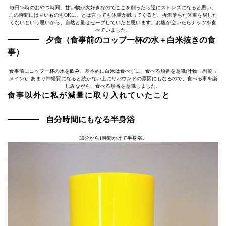
毎日15時のおやつ時間。甘い物が大好きなのでここを削ったら逆にストレスになると思い、
この時間には甘いものもOKに。とは言っても体重が減ってくると、折角落ちた体重を戻した
くないという思いから、自然と量はセーブしていたと思います。お腹が空いたらナッツを食
べていました。
夕食（食事前のコップ一杯の水＋白米抜きの食
事）
食事前にコップ一杯の水を飲み、基本的に白米は食べずに、食べる順番を意識(汁物→副菜→
メイン)。あまり神経質になると続かない上にリバウンドの原因にもなるので、食べる事を楽
しみながら、食べる順番を意識しました。
食事以外に私が減量に取り入れていたこと
自分時間にもなる半身浴
30分から1時間かけて半身浴。