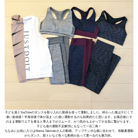
子ども達とYouTubeのダンスを取り入れた動画を使って運動しました。終わった後は汗だくで
凄い達成感！半身浴後で体が温まった後に運動するのも効果的だと思います。お風呂後にそ
のまま運動ウエアを着ると導入までがスムーズ、かつ気分も上がってやる気に繋がります。
子ども達の運動不足解消にもなって一石二鳥！
ちなみにお気に入りはMarina Takewakiさんの動画。アップテンポな曲に合わせて、有酸素運動
からダンス、筋トレなど色々な動画があって選べるのも魅力的。