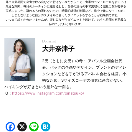
外出自粛期間で会食や飲み会などに行けない今だからこそ、食事のコントロールをするには
最適な期間。毎日のルーティンに組み込むと、自然の流れの中で無理なく減量に繋がる事を
実感しました。譲れるもの譲れないもの、時間的経済的制限など、途中で嫌になってやめて
しまわないような自分のスタイルに合ったダイエットをすることが効果的ですね！
いつまで続くか分かりませんが、楽しみながらダイエットを続けて、おうち時間を有意義な
ものにしたいと思います。
Domanist
大井奈津子
2児（ともに女児）の母・ アパレル企画会社代
表。バッグの企画やデザイン、ブランドのディレ
クションなどを手がけるアパレル会社を経営。小
柄なため、Sサイズコーデの研究に余念がない。
ハイキングが好きという意外な一面も。
IG：
https://www.instagram.com/oinatsuko/
Facebook
X
Line
Hatena