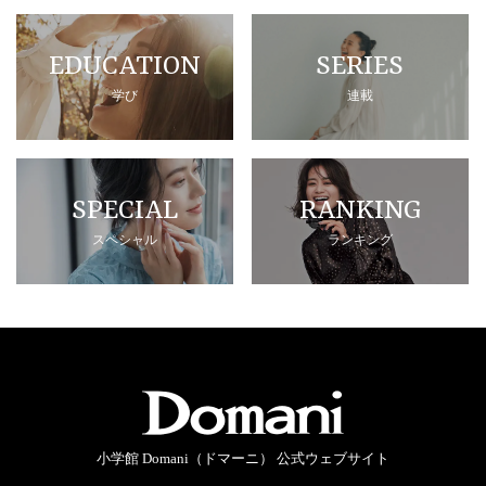
EDUCATION
SERIES
学び
連載
SPECIAL
RANKING
スペシャル
ランキング
小学館 Domani（ドマーニ） 公式ウェブサイト