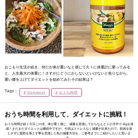
おこもり生活が続き、何だか体が重いなと感じて久々に体重計に乗ってみる
と、人生最大の体重に！さすがにどうにかしないといけないと焦りながら、
重い腰を上げてダイエットを始めてみたその結果は？
Tags：
Domanist
おうち時間
おうち時間を利用して、ダイエットに挑戦！
おうち時間が続く今日この頃。体が重く感じ、減量を意識してからなんと１か月半で-3kgを達
成！まだまだダイエットは継続中ですが、今回はストレスなく減量が出来たので、筋肉を落
とさずに脂肪を落とす事を意識した私の減量方法を、ご参考までにご紹介したいと思いま
す。