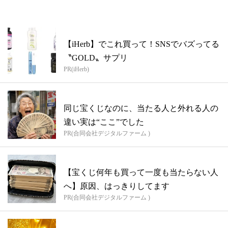
【iHerb】でこれ買って！SNSでバズってる
〝GOLD〟サプリ
PR(iHerb)
同じ宝くじなのに、当たる人と外れる人の
違い実は“ここ”でした
PR(合同会社デジタルファーム )
【宝くじ何年も買って一度も当たらない人
へ】原因、はっきりしてます
PR(合同会社デジタルファーム )