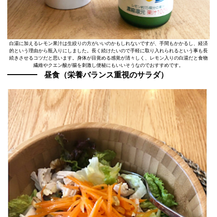
白湯に加えるレモン果汁は生絞りの方がいいのかもしれないですが、手間もかかるし、経済
的という理由から瓶入りにしました。長く続けたいので手軽に取り入れられるという事も長
続きさせるコツだと思います。身体が目覚める感覚が清々しく、レモン入りの白湯だと食物
繊維やクエン酸が腸を刺激し便秘にもいいそうなのでおすすめです。
昼食（栄養バランス重視のサラダ）