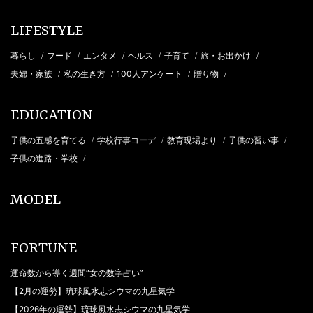
LIFESTYLE
暮らし
フード
エンタメ
ヘルス
子育て
旅・お出かけ
/
/
/
/
/
/
夫婦・家族
私の生き方
100人アンケート
贈り物
/
/
/
/
EDUCATION
子供の五感を育てる
学校行事コーデ
教育現場より
子供の習い事
/
/
/
/
子供の進路・学校
/
MODEL
FORTUNE
運命数から導く週間“女の数字占い”
【2月の運勢】琉球風水志シウマの九星気学
【2026年の運勢】琉球風水志シウマの九星気学