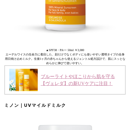
▲SPF38・PA++ 50ml ￥3,080
エーデルワイスの生命力に着目した、顔だけでなくボディにも使いやすい透明タイプの全身
用日焼け止めミルク。生後1ヶ月の赤ちゃんから使えるジェントル処方設計で、肌にスッとな
めらかに伸びて使いやすい。
ブルーライトやほこりから肌を守る
【ヴェレダ】の新UVケアに注目！
ミノン｜UVマイルドミルク