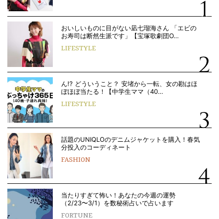
おいしいものに目がない凪七瑠海さん 「エビの
お寿司は断然生派です」【宝塚歌劇団O…
LIFESTYLE
ん!? どういうこと？ 安堵から一転、女の勘はほ
ぼほぼ当たる！【中学生ママ（40…
LIFESTYLE
話題のUNIQLOのデニムジャケットを購入！春気
分投入のコーディネート
FASHION
当たりすぎて怖い！あなたの今週の運勢
（2/23〜3/1）を数秘術占いで占います
FORTUNE