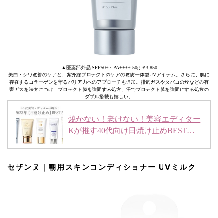
▲医薬部外品 SPF50+・PA++++ 50g ￥3,850
美白・シワ改善のケアと、紫外線プロテクトのケアの攻防一体型UVアイテム。さらに、肌に
存在するコラーゲンを守るバリア力へのアプローチも追加。排気ガスやタバコの煙などの有
害ガスを味方につけ、プロテクト膜を強固する処方、汗でプロテクト膜を強固にする処方の
ダブル搭載も嬉しい。
焼かない！老けない！美容エディター
Kが推す40代向け日焼け止めBEST…
セザンヌ｜朝用スキンコンディショナー UVミルク