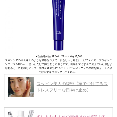
▲医薬部外品 SPF40・PA+++ 40g ¥7,700
スキンケアの延長線上のような濃厚なコクで、肌をしっとりと仕上げてくれる「ブライトニ
ングセラムUV a」。塗っただけで随分とうるおうので、乾燥してくすんで見えていた肌はよ
り明るく、透明感もアップ。美白有効成分の“カモミラET”がメラニンの生成を抑え、シミや
そばかすをブロックしてくれる。
スッピン美人の秘密【家でつけてるス
トレスフリーな日やけ止め】
冬にもおすすめの日焼け止め6選！冬