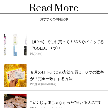
Read More
おすすめの関連記事
【iHerb】でこれ買って！SNSでバズってる
〝GOLD〟サプリ
PR(iHerb)
８月のロト6はこの方法で買え!!６つの数字
が『完全一致』する方法
PR(株式会社MURA)
“宝くじは運じゃなかった”当たる人の“共