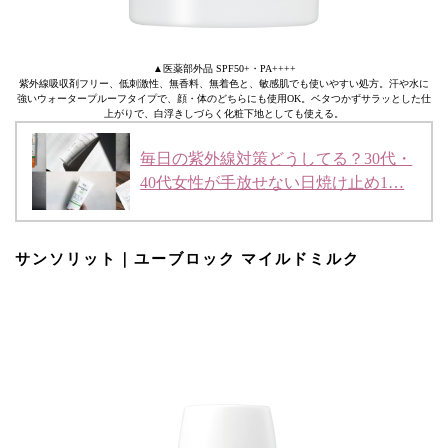
▲医薬部外品 SPF50+・PA++++
紫外線吸収剤フリー、低刺激性、無香料、無着色と、敏感肌でも使いやすい処方。汗や水に
強いウォータープルーフタイプで、顔・体のどちらにも使用OK。ベタつかずサラッとした仕
上がりで、白浮きしづらく化粧下地としても使える。
毎日の紫外線対策どうしてる？30代・
40代女性が手放せない日焼け止め1…
サンソリット｜ユーブロック マイルドミルク