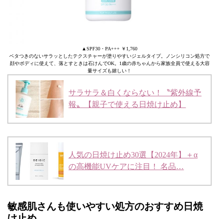
▲SPF30・PA+++ ￥1,760
ベタつきのないサラッとしたテクスチャーが塗りやすいジェルタイプ。ノンシリコン処方で
顔やボディに使えて、落とすときは石けんでOK。1歳の赤ちゃんから家族全員で使える大容
量サイズも嬉しい！
サラサラ＆白くならない！〝紫外線予
報〟【親子で使える日焼け止め】
人気の日焼け止め30選【2024年】＋α
の高機能UVケアに注目！ 名品…
敏感肌さんも使いやすい処方のおすすめ日焼
け止め