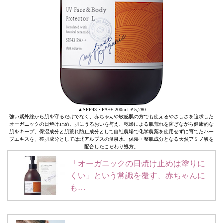
▲SPF43・PA++ 200mL￥5,280
強い紫外線から肌を守るだけでなく、赤ちゃんや敏感肌の方でも使えるやさしさを追求した
オーガニックの日焼け止め。肌にうるおいを与え、乾燥による肌荒れを防ぎながら健康的な
肌をキープ。保湿成分と肌荒れ防止成分として自社農場で化学農薬を使用せずに育てたハー
ブエキスを、整肌成分としては北アルプスの温泉水、保湿・整肌成分となる天然アミノ酸を
配合したこだわり処方。
「オーガニックの日焼け止めは塗りに
くい」という常識を覆す、赤ちゃんに
も…