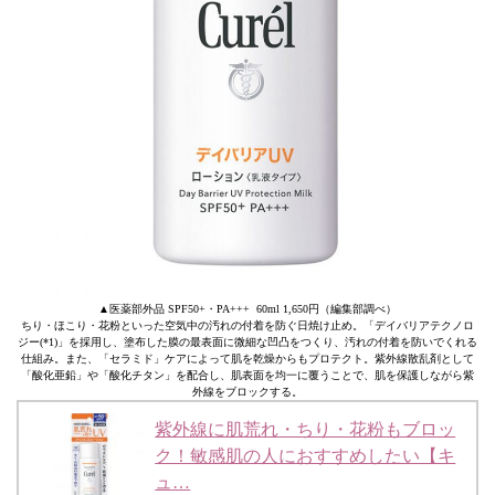
▲医薬部外品 SPF50+・PA+++ 60ml 1,650円（編集部調べ）
ちり・ほこり・花粉といった空気中の汚れの付着を防ぐ日焼け止め。「デイバリアテクノロ
ジー(*1)」を採用し、塗布した膜の最表面に微細な凹凸をつくり、汚れの付着を防いでくれる
仕組み。また、「セラミド」ケアによって肌を乾燥からもプロテクト。紫外線散乱剤として
「酸化亜鉛」や「酸化チタン」を配合し、肌表面を均一に覆うことで、肌を保護しながら紫
外線をブロックする。
紫外線に肌荒れ・ちり・花粉もブロッ
ク！敏感肌の人におすすめしたい【キ
ュ…