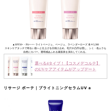
▲SPF50+・PA++++ ライトベージュ、ベージュ、ラベンダーローズ 各￥3,300
スキンケアタッチで明るい肌へと仕上げる日焼け止め。毛穴や凸凹を隠し、シミ・色ムラも
自然にカバー。透明感あふれる素肌美を演出してくれる。
選べる4タイプ！【コスメデコルテ】
のUVケアアイテムがアップデート
リサージ ボーテ｜ブライトニングセラムUV a