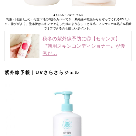
▲SPF22・PA++ ￥825
乳液・日焼け止め・化粧下地の3役をカバーでき、紫外線や乾燥からも守ってくれるUVミル
ク。伸びがよく、塗布後はスキンケアをした後のようなしっとり感。ノンケミカル処方&石鹸
でオフできるのも嬉しいポイント。
秋冬の紫外線予防に◎【セザンヌ】
〝朝用スキンコンディショナー〟が優
秀だ…
紫外線予報｜UVさらさらジェル