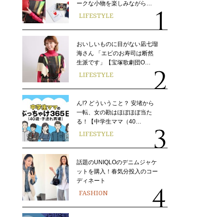
ークな小物を楽しみながら…
LIFESTYLE
おいしいものに目がない凪七瑠
海さん 「エビのお寿司は断然
生派です」【宝塚歌劇団O…
LIFESTYLE
ん!? どういうこと？ 安堵から
一転、女の勘はほぼほぼ当た
る！【中学生ママ（40…
LIFESTYLE
話題のUNIQLOのデニムジャケ
ットを購入！春気分投入のコー
ディネート
FASHION