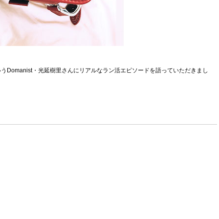
Domanist・光延樹里さんにリアルなラン活エピソードを語っていただきまし