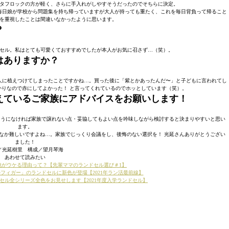
タフロックの方が軽く、さらに手入れがしやすそうだったのでそちらに決定。
毎日娘が学校から問題集を持ち帰っていますが大人が持っても重たく、これを毎日背負って帰ること
を重視したことは間違いなかったように思います。
？
セル。私はとても可愛くておすすめでしたが本人がお気に召さず…（笑）。
はありますか？
人に植えつけてしまったことですかね…。買った後に「紫とかあったんだ〜」と子どもに言われてし
りなので赤にしてよかった！ と言ってくれているのでホッとしています（笑）。
えているご家族にアドバイスをお願いします！
そうになければ家族で譲れない点・妥協してもよい点を吟味しながら検討すると決まりやすいと思い
ます。
なか難しいですよね…。家族でじっくり会議をし、後悔のない選択を！ 光延さんありがとうござい
ました！
／光延樹里 構成／望月琴海
あわせて読みたい
鞄がウケる理由って？【先輩ママのランドセル選び＃1】
フィガー」のランドセルに新色が登場【2021年ラン活最前線】
セル全シリーズ全色をお見せします【2021年度入学ランドセル】