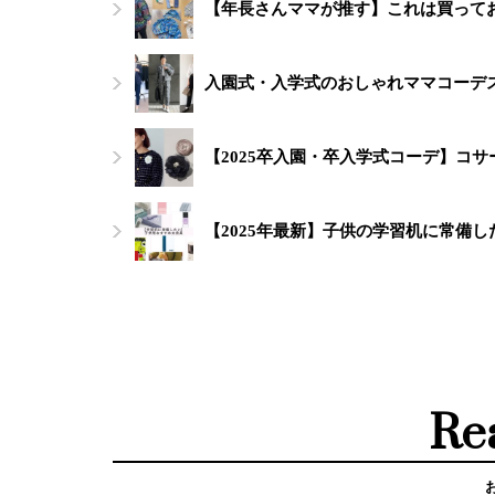
【年長さんママが推す】これは買って
入園式・入学式のおしゃれママコーデス
【2025卒入園・卒入学式コーデ】コ
【2025年最新】子供の学習机に常備
Re