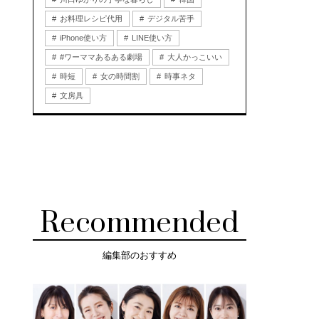
お料理レシピ代用
デジタル苦手
iPhone使い方
LINE使い方
#ワーママあるある劇場
大人かっこいい
時短
女の時間割
時事ネタ
文房具
Recommended
編集部のおすすめ