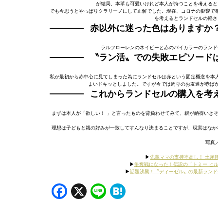
が結局、本革も可愛いけれど本人が持つことを考えると
でも今思うとやっぱりクラリーノにして正解でした。現在、コロナの影響で
を考えるとランドセルの軽さ
赤以外に迷った色はありますか
ラルフローレンのネイビーと赤のバイカラーのランド
〝ラン活〟での失敗エピソード
私が最初から赤中心に見てしまった為にランドセルは赤という固定概念を本
まいドキッとしました。ですが今では周りのお友達が赤ばか
これからランドセルの購入を考
まずは本人が「欲しい！ 」と言ったものを背負わせてみて、親が納得いき
理想は子どもと親の好みが一致してすんなり決まることですが、現実はなか
写真
▶︎
先輩ママの支持率高し！ 土屋
▶︎
争奪戦になった！伝説の「トミー ヒル
▶︎
話題沸騰！〝ディーゼル〟の最新ランド
Facebook
X
Line
Hatena