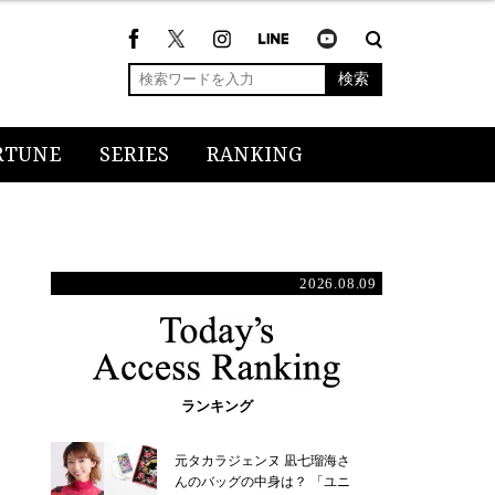
検索
RTUNE
SERIES
RANKING
2026.08.09
ランキング
元タカラジェンヌ 凪七瑠海さ
んのバッグの中身は？ 「ユニ