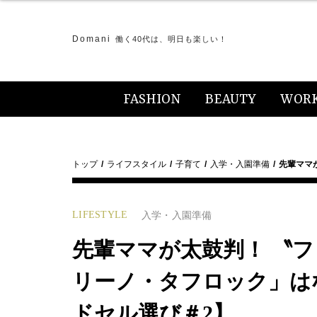
Domani
働く40代は、明日も楽しい！
FASHION
BEAUTY
WOR
トップ
ライフスタイル
子育て
入学・入園準備
先輩ママ
LIFESTYLE
入学・入園準備
先輩ママが太鼓判！ 〝
リーノ・タフロック」は
ドセル選び＃2】