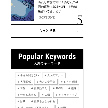
当たりすぎて怖い！あなたの今
週の運勢（2/23〜3/1）を数秘
術占いで占います
FORTUNE
もっと見る
人気のキーワード
今さら聞けない
大人のマナー
人間関係
大人の女子力
おうち時間
育児
仕事効率化
100均
趣味
仕事も家庭も
夫婦
キャリアアップ
診断
仕事もおしゃれも
川口ゆかりの丁寧な暮らし
韓国