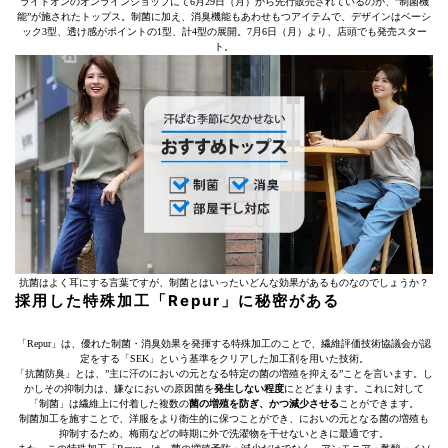
ライトオンのオンラインショップにて6月29日（月）から先行販売されているのが、”制菌機
能”が施されたトップス。制菌に加え、消臭機能もあわせもつアイテムで、デザインはベーシ
ック3型、透け感がポイントの1型、計4型の展開。7月6日（月）より、店頭でも発売スター
ト。
抗菌はよく耳にする言葉ですが、制菌とはいったいどんな効果があるものなのでしょうか？
採用した特殊加工「Repur」に秘密がある
「Repur」は、優れた制菌・消臭効果を発揮する特殊加工のことで、繊維評価技術協議会が認
定をする「SEK」という基準をクリアした加工剤を用いた技術。
「抗菌防臭」とは、”主に汗のにおいの元となる特定の菌の増殖を抑える”ことを言います。し
かしその抑制力は、嫌なにおいの原因菌を
発生しない程度
にとどまります。これに対して
「制菌」は繊維上に付着した複数の
菌の増殖を防ぎ、かつ減少させる
ことができます。
制菌加工を施すことで、洋服をより衛生的に保つことができ、においの元となる菌の増殖も
抑制するため、梅雨などの時期に外で洗濯物を干せないときに最適です。