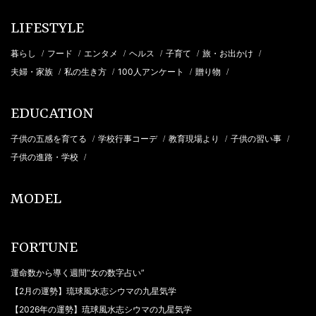
LIFESTYLE
暮らし
フード
エンタメ
ヘルス
子育て
旅・お出かけ
/
/
/
/
/
/
夫婦・家族
私の生き方
100人アンケート
贈り物
/
/
/
/
EDUCATION
子供の五感を育てる
学校行事コーデ
教育現場より
子供の習い事
/
/
/
/
子供の進路・学校
/
MODEL
FORTUNE
運命数から導く週間“女の数字占い”
【2月の運勢】琉球風水志シウマの九星気学
【2026年の運勢】琉球風水志シウマの九星気学