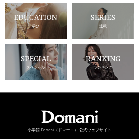
EDUCATION
SERIES
学び
連載
SPECIAL
RANKING
スペシャル
ランキング
小学館 Domani（ドマーニ） 公式ウェブサイト