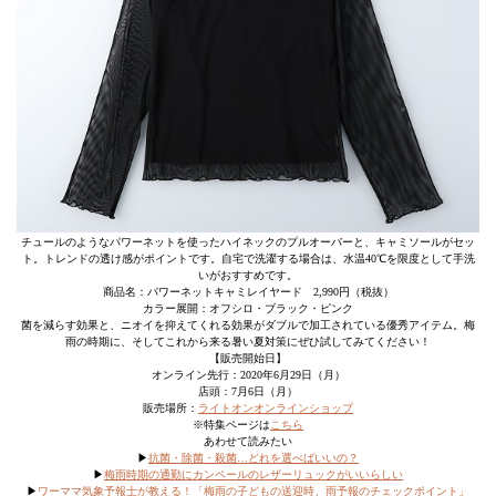
チュールのようなパワーネットを使ったハイネックのプルオーバーと、キャミソールがセッ
ト。トレンドの透け感がポイントです。自宅で洗濯する場合は、水温40℃を限度として手洗
いがおすすめです。
商品名：パワーネットキャミレイヤード 2,990円（税抜）
カラー展開：オフシロ・ブラック・ピンク
菌を減らす効果と、ニオイを抑えてくれる効果がダブルで加工されている優秀アイテム。梅
雨の時期に、そしてこれから来る暑い夏対策にぜひ試してみてください！
【販売開始日】
オンライン先行：2020年6月29日（月）
店頭：7月6日（月）
販売場所：
ライトオンオンラインショップ
※特集ページは
こちら
あわせて読みたい
▶
抗菌・除菌・殺菌…どれを選べばいいの？
▶
梅雨時期の通勤にカンペールのレザーリュックがいいらしい
▶
ワーママ気象予報士が教える！「梅雨の子どもの送迎時、雨予報のチェックポイント」