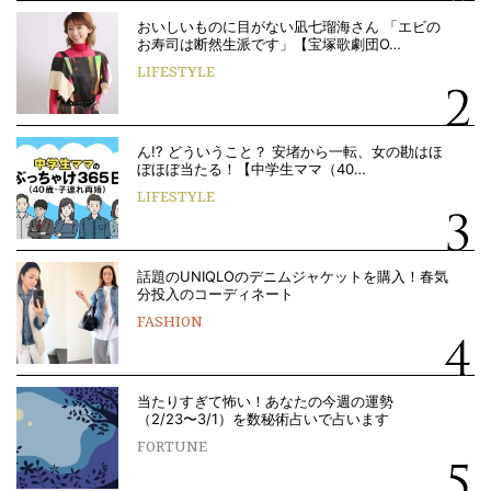
おいしいものに目がない凪七瑠海さん 「エビの
お寿司は断然生派です」【宝塚歌劇団O…
LIFESTYLE
ん!? どういうこと？ 安堵から一転、女の勘はほ
ぼほぼ当たる！【中学生ママ（40…
LIFESTYLE
話題のUNIQLOのデニムジャケットを購入！春気
分投入のコーディネート
FASHION
当たりすぎて怖い！あなたの今週の運勢
（2/23〜3/1）を数秘術占いで占います
FORTUNE