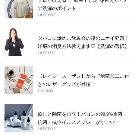
プロが教える！“部屋干し臭”を抑える7つ
の洗濯のポイント
LIFESTYLE
タバコに焼肉…飲み会の後のニオイ問題！
洋服の消臭方法教えます♡【洗濯の選択】
LIFESTYLE
【レイジースーザン】から〝制菌加工〟付
きのレザーグッズが登場！
FASHION
癒しと除菌を両立！バロンの99.9%除菌・
抗菌・抗ウイルススプレーがすごい
LIFESTYLE