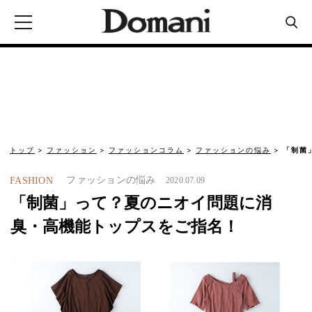
トップ
ファッション
ファッションコラム
ファッションの悩み
「制菌
ファッションの悩み
FASHION
2020.07.09
「制菌」って？夏のニオイ問題に消
臭・高機能トップスをご指名！