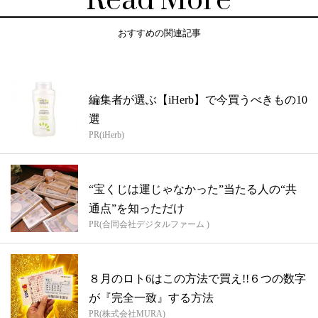
Read More
おすすめの関連記事
編集者が選ぶ【iHerb】で今買うべきもの10
選
PR(iHerb)
“宝くじは運じゃなかった”当たる人の“共
通点”を知っただけ
PR(合同会社デジタルファーム )
８月のロト6はこの方法で買え!!６つの数字
が『完全一致』する方法
PR(株式会社MURA)